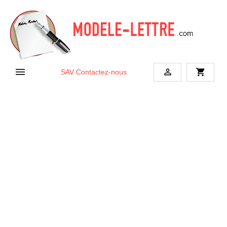


shopping_cart
SAV
Contactez-nous