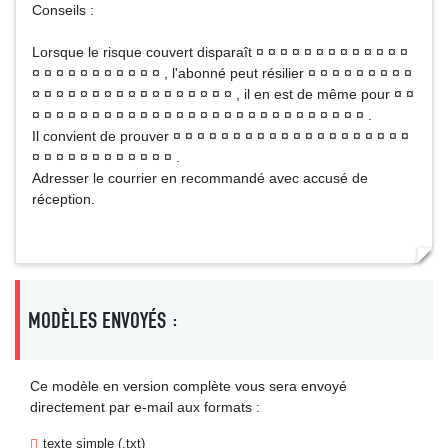
Conseils :
Lorsque le risque couvert disparaît ¤ ¤ ¤ ¤ ¤ ¤ ¤ ¤ ¤ ¤ ¤ ¤ ¤
¤ ¤ ¤ ¤ ¤ ¤ ¤ ¤ ¤ ¤ ¤ , l'abonné peut résilier ¤ ¤ ¤ ¤ ¤ ¤ ¤ ¤ ¤
¤ ¤ ¤ ¤ ¤ ¤ ¤ ¤ ¤ ¤ ¤ ¤ ¤ ¤ ¤ ¤ ¤ , il en est de même pour ¤ ¤
¤ ¤ ¤ ¤ ¤ ¤ ¤ ¤ ¤ ¤ ¤ ¤ ¤ ¤ ¤ ¤ ¤ ¤ ¤ ¤ ¤ ¤ ¤ ¤ ¤ ¤ ¤ ¤ .
Il convient de prouver ¤ ¤ ¤ ¤ ¤ ¤ ¤ ¤ ¤ ¤ ¤ ¤ ¤ ¤ ¤ ¤ ¤ ¤ ¤ ¤
¤ ¤ ¤ ¤ ¤ ¤ ¤ ¤ ¤ ¤ ¤ ¤ .
Adresser le courrier en recommandé avec accusé de
réception.
MODÈLES ENVOYÉS :
Ce modèle en version complète vous sera envoyé
directement par e-mail aux formats :
texte simple (.txt)