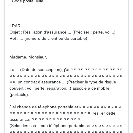
Code postal Ville
LRAR
Objet : Résiliation d'assurance ... (Préciser : perte, vol...)
Réf : ... (numéro de client ou de portable)
Madame, Monsieur,
Le ... (Date de souscription), j'ai ¤ ¤ ¤ ¤ ¤ ¤ ¤ ¤ ¤ ¤ ¤ ¤ ¤ ¤ ¤
¤ ¤ ¤ ¤ ¤ ¤ ¤ ¤ ¤ ¤ ¤ ¤ ¤ ¤ ¤ ¤ ¤ ¤ ¤ ¤ ¤ ¤ ¤ ¤ ¤ ¤ ¤ ¤ ¤ ¤ ¤ ¤
¤ ¤ un contrat d'assurance ... (Préciser le type de risque
couvert : vol, perte, réparation...) associé à ce mobile
(portable).
J'ai changé de téléphone portable et ¤ ¤ ¤ ¤ ¤ ¤ ¤ ¤ ¤ ¤ ¤ ¤
¤ ¤ ¤ ¤ ¤ ¤ ¤ ¤ ¤ ¤ ¤ ¤ ¤ ¤ ¤ ¤ ¤ ¤ ¤ ¤ ¤ ¤ ¤ résilier cette
assurance, ¤ ¤ ¤ ¤ ¤ ¤ ¤ ¤ ¤ ¤ ¤ ¤ ¤ ¤ .
(Selon les cas : mon téléphone portable a¤ ¤ ¤ ¤ ¤ ¤ ¤ ¤ ¤ ¤
¤ ¤ ¤ ¤ ¤ ¤ ¤ ¤ ¤ ¤ ¤ ¤ ¤ ¤ ¤ ¤ ¤ ¤ ¤ ¤ ¤ ¤ ¤ ¤ ¤ ¤ ¤ ¤ ¤ ¤ ¤ ¤