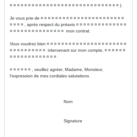
¤ ¤ ¤ ¤ ¤ ¤ ¤ ¤ ¤ ¤ ¤ ¤ ¤ ¤ ¤ ¤ ¤ ¤ ¤ ¤ ¤ ¤ ¤ ¤ ¤ ¤ ¤ ¤ ¤ ¤ ).
Je vous prie de ¤ ¤ ¤ ¤ ¤ ¤ ¤ ¤ ¤ ¤ ¤ ¤ ¤ ¤ ¤ ¤ ¤ ¤ ¤ ¤ ¤ ¤ ¤
¤ ¤ ¤ ¤ , après respect du préavis ¤ ¤ ¤ ¤ ¤ ¤ ¤ ¤ ¤ ¤ ¤ ¤ ¤ ¤
¤ ¤ ¤ ¤ ¤ ¤ ¤ ¤ ¤ ¤ ¤ ¤ ¤ ¤ ¤ mon contrat.
Vous voudrez bien ¤ ¤ ¤ ¤ ¤ ¤ ¤ ¤ ¤ ¤ ¤ ¤ ¤ ¤ ¤ ¤ ¤ ¤ ¤ ¤ ¤ ¤
¤ ¤ ¤ ¤ ¤ ¤ ¤ ¤ ¤ ¤ intervenant sur mon compte, ¤ ¤ ¤ ¤ ¤ ¤
¤ ¤ ¤ ¤ ¤ ¤ ¤ ¤ ¤ ¤ ¤ ¤ ¤ .
¤ ¤ ¤ ¤ ¤ ¤ , veuillez agréer, Madame, Monsieur,
l'expression de mes cordiales salutations.
Nom
Signature