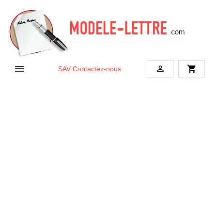


shopping_cart
SAV
Contactez-nous