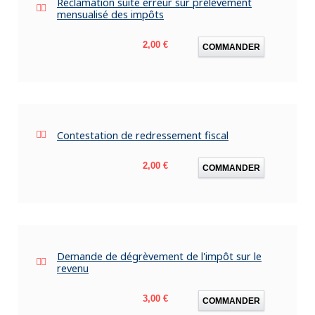
Réclamation suite erreur sur prélèvement
mensualisé des impôts
Prix
2,00 €
COMMANDER
Contestation de redressement fiscal
Prix
2,00 €
COMMANDER
Demande de dégrèvement de l'impôt sur le
revenu
Prix
3,00 €
COMMANDER