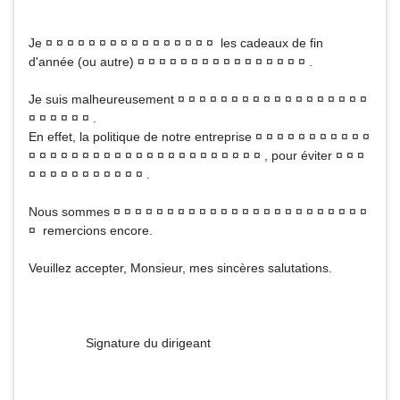
Je ¤ ¤ ¤ ¤ ¤ ¤ ¤ ¤ ¤ ¤ ¤ ¤ ¤ ¤ ¤ ¤ les cadeaux de fin
d'année (ou autre) ¤ ¤ ¤ ¤ ¤ ¤ ¤ ¤ ¤ ¤ ¤ ¤ ¤ ¤ ¤ ¤ .
Je suis malheureusement ¤ ¤ ¤ ¤ ¤ ¤ ¤ ¤ ¤ ¤ ¤ ¤ ¤ ¤ ¤ ¤ ¤ ¤
¤ ¤ ¤ ¤ ¤ ¤ .
En effet, la politique de notre entreprise ¤ ¤ ¤ ¤ ¤ ¤ ¤ ¤ ¤ ¤ ¤
¤ ¤ ¤ ¤ ¤ ¤ ¤ ¤ ¤ ¤ ¤ ¤ ¤ ¤ ¤ ¤ ¤ ¤ ¤ ¤ ¤ ¤ , pour éviter ¤ ¤ ¤
¤ ¤ ¤ ¤ ¤ ¤ ¤ ¤ ¤ ¤ ¤ .
Nous sommes ¤ ¤ ¤ ¤ ¤ ¤ ¤ ¤ ¤ ¤ ¤ ¤ ¤ ¤ ¤ ¤ ¤ ¤ ¤ ¤ ¤ ¤ ¤ ¤
¤ remercions encore.
Veuillez accepter, Monsieur, mes sincères salutations.
Signature du dirigeant