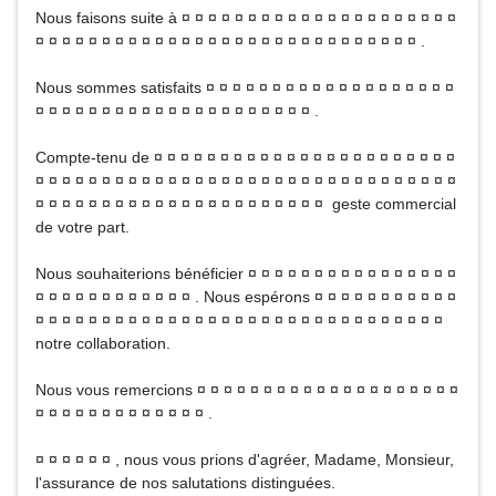
Nous faisons suite à ¤ ¤ ¤ ¤ ¤ ¤ ¤ ¤ ¤ ¤ ¤ ¤ ¤ ¤ ¤ ¤ ¤ ¤ ¤ ¤ ¤
¤ ¤ ¤ ¤ ¤ ¤ ¤ ¤ ¤ ¤ ¤ ¤ ¤ ¤ ¤ ¤ ¤ ¤ ¤ ¤ ¤ ¤ ¤ ¤ ¤ ¤ ¤ ¤ ¤ .
Nous sommes satisfaits ¤ ¤ ¤ ¤ ¤ ¤ ¤ ¤ ¤ ¤ ¤ ¤ ¤ ¤ ¤ ¤ ¤ ¤ ¤
¤ ¤ ¤ ¤ ¤ ¤ ¤ ¤ ¤ ¤ ¤ ¤ ¤ ¤ ¤ ¤ ¤ ¤ ¤ ¤ ¤ .
Compte-tenu de ¤ ¤ ¤ ¤ ¤ ¤ ¤ ¤ ¤ ¤ ¤ ¤ ¤ ¤ ¤ ¤ ¤ ¤ ¤ ¤ ¤ ¤ ¤
¤ ¤ ¤ ¤ ¤ ¤ ¤ ¤ ¤ ¤ ¤ ¤ ¤ ¤ ¤ ¤ ¤ ¤ ¤ ¤ ¤ ¤ ¤ ¤ ¤ ¤ ¤ ¤ ¤ ¤ ¤ ¤
¤ ¤ ¤ ¤ ¤ ¤ ¤ ¤ ¤ ¤ ¤ ¤ ¤ ¤ ¤ ¤ ¤ ¤ ¤ ¤ ¤ ¤ geste commercial
de votre part.
Nous souhaiterions bénéficier ¤ ¤ ¤ ¤ ¤ ¤ ¤ ¤ ¤ ¤ ¤ ¤ ¤ ¤ ¤ ¤
¤ ¤ ¤ ¤ ¤ ¤ ¤ ¤ ¤ ¤ ¤ ¤ . Nous espérons ¤ ¤ ¤ ¤ ¤ ¤ ¤ ¤ ¤ ¤ ¤
¤ ¤ ¤ ¤ ¤ ¤ ¤ ¤ ¤ ¤ ¤ ¤ ¤ ¤ ¤ ¤ ¤ ¤ ¤ ¤ ¤ ¤ ¤ ¤ ¤ ¤ ¤ ¤ ¤ ¤ ¤
notre collaboration.
Nous vous remercions ¤ ¤ ¤ ¤ ¤ ¤ ¤ ¤ ¤ ¤ ¤ ¤ ¤ ¤ ¤ ¤ ¤ ¤ ¤ ¤
¤ ¤ ¤ ¤ ¤ ¤ ¤ ¤ ¤ ¤ ¤ ¤ ¤ .
¤ ¤ ¤ ¤ ¤ ¤ , nous vous prions d'agréer, Madame, Monsieur,
l'assurance de nos salutations distinguées.