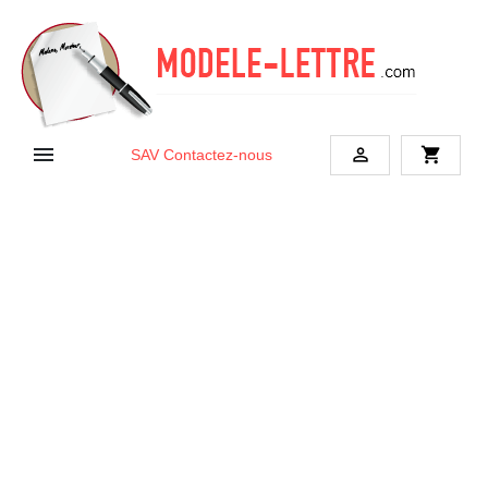


shopping_cart
SAV
Contactez-nous