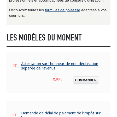
professionnels et accompagnées de conseils d'utilisation.
Découvrez toutes les
formules de politesse
adaptées à vos
courriers.
LES MODÈLES DU MOMENT
Attestation sur l'honneur de non déclaration
séparée de revenus
Prix
2,00 €
COMMANDER
Demande de délai de paiement de l'impôt sur