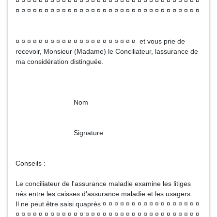
¤ ¤ ¤ ¤ ¤ ¤ ¤ ¤ ¤ ¤ ¤ ¤ ¤ ¤ ¤ ¤ ¤ ¤ ¤ ¤ ¤ ¤ ¤ ¤ ¤ ¤ ¤ ¤ ¤ ¤ ¤ ¤
¤ ¤ ¤ ¤ ¤ ¤ ¤ ¤ ¤ ¤ ¤ ¤ ¤ ¤ ¤ ¤ ¤ ¤ ¤ ¤ ¤ ¤ ¤ ¤ ¤ ¤ ¤ ¤ ¤ ¤ ¤ ¤
.
¤ ¤ ¤ ¤ ¤ ¤ ¤ ¤ ¤ ¤ ¤ ¤ ¤ ¤ ¤ ¤ ¤ ¤ ¤ ¤ ¤ et vous prie de
recevoir, Monsieur (Madame) le Conciliateur, lassurance de
ma considération distinguée.
Nom
Signature
Conseils :
Le conciliateur de l'assurance maladie examine les litiges
nés entre les caisses d'assurance maladie et les usagers.
Il ne peut être saisi quaprès ¤ ¤ ¤ ¤ ¤ ¤ ¤ ¤ ¤ ¤ ¤ ¤ ¤ ¤ ¤ ¤ ¤
¤ ¤ ¤ ¤ ¤ ¤ ¤ ¤ ¤ ¤ ¤ ¤ ¤ ¤ ¤ ¤ ¤ ¤ ¤ ¤ ¤ ¤ ¤ ¤ ¤ ¤ ¤ ¤ ¤ ¤ ¤ ¤