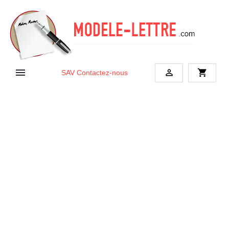


shopping_cart
SAV
Contactez-nous