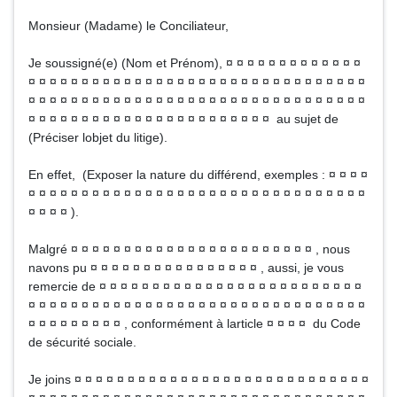
Monsieur (Madame) le Conciliateur,
Je soussigné(e) (Nom et Prénom), ¤ ¤ ¤ ¤ ¤ ¤ ¤ ¤ ¤ ¤ ¤ ¤ ¤
¤ ¤ ¤ ¤ ¤ ¤ ¤ ¤ ¤ ¤ ¤ ¤ ¤ ¤ ¤ ¤ ¤ ¤ ¤ ¤ ¤ ¤ ¤ ¤ ¤ ¤ ¤ ¤ ¤ ¤ ¤ ¤
¤ ¤ ¤ ¤ ¤ ¤ ¤ ¤ ¤ ¤ ¤ ¤ ¤ ¤ ¤ ¤ ¤ ¤ ¤ ¤ ¤ ¤ ¤ ¤ ¤ ¤ ¤ ¤ ¤ ¤ ¤ ¤
¤ ¤ ¤ ¤ ¤ ¤ ¤ ¤ ¤ ¤ ¤ ¤ ¤ ¤ ¤ ¤ ¤ ¤ ¤ ¤ ¤ ¤ ¤ au sujet de
(Préciser lobjet du litige).
En effet, (Exposer la nature du différend, exemples : ¤ ¤ ¤ ¤
¤ ¤ ¤ ¤ ¤ ¤ ¤ ¤ ¤ ¤ ¤ ¤ ¤ ¤ ¤ ¤ ¤ ¤ ¤ ¤ ¤ ¤ ¤ ¤ ¤ ¤ ¤ ¤ ¤ ¤ ¤ ¤
¤ ¤ ¤ ¤ ).
Malgré ¤ ¤ ¤ ¤ ¤ ¤ ¤ ¤ ¤ ¤ ¤ ¤ ¤ ¤ ¤ ¤ ¤ ¤ ¤ ¤ ¤ ¤ ¤ , nous
navons pu ¤ ¤ ¤ ¤ ¤ ¤ ¤ ¤ ¤ ¤ ¤ ¤ ¤ ¤ ¤ ¤ , aussi, je vous
remercie de ¤ ¤ ¤ ¤ ¤ ¤ ¤ ¤ ¤ ¤ ¤ ¤ ¤ ¤ ¤ ¤ ¤ ¤ ¤ ¤ ¤ ¤ ¤ ¤ ¤
¤ ¤ ¤ ¤ ¤ ¤ ¤ ¤ ¤ ¤ ¤ ¤ ¤ ¤ ¤ ¤ ¤ ¤ ¤ ¤ ¤ ¤ ¤ ¤ ¤ ¤ ¤ ¤ ¤ ¤ ¤ ¤
¤ ¤ ¤ ¤ ¤ ¤ ¤ ¤ ¤ , conformément à larticle ¤ ¤ ¤ ¤ du Code
de sécurité sociale.
Je joins ¤ ¤ ¤ ¤ ¤ ¤ ¤ ¤ ¤ ¤ ¤ ¤ ¤ ¤ ¤ ¤ ¤ ¤ ¤ ¤ ¤ ¤ ¤ ¤ ¤ ¤ ¤ ¤