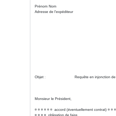
Prénom No
Adresse de l'expéditeur
Monsieur le
Tribunal d'In
Adre
Objet : Requête en injonction de f
Monsieur le Président,
¤ ¤ ¤ ¤ ¤ ¤ accord (éventuellement contrat) ¤ ¤ ¤
¤ ¤ ¤ ¤ obligation de faire.