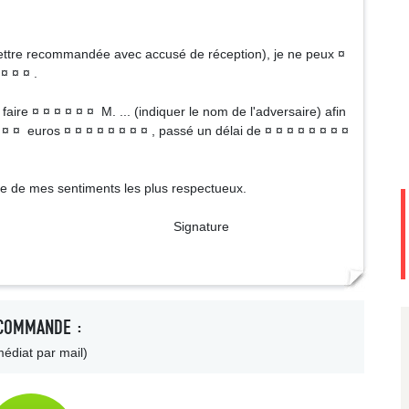
t lettre recommandée avec accusé de réception), je ne peux ¤
 ¤ ¤ ¤ .
e faire ¤ ¤ ¤ ¤ ¤ ¤ M. ... (indiquer le nom de l'adversaire) afin
¤ ¤ ¤ euros ¤ ¤ ¤ ¤ ¤ ¤ ¤ ¤ , passé un délai de ¤ ¤ ¤ ¤ ¤ ¤ ¤ ¤
nce de mes sentiments les plus respectueux.
ture
COMMANDE :
édiat par mail)