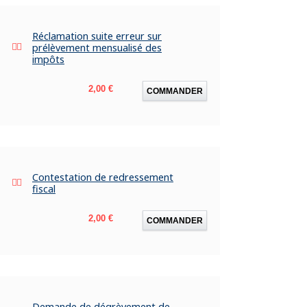
Réclamation suite erreur sur
prélèvement mensualisé des
impôts
Prix
2,00 €
COMMANDER
Contestation de redressement
fiscal
Prix
2,00 €
COMMANDER
Demande de dégrèvement de