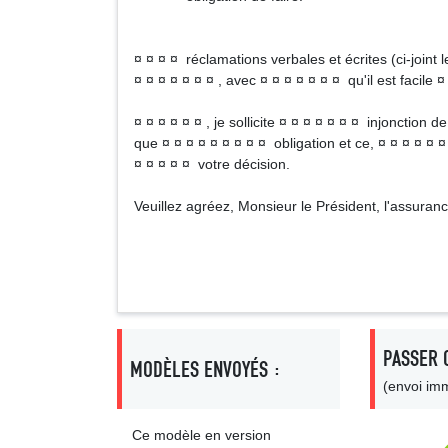
¤ ¤ ¤ ¤ réclamations verbales et écrites (ci-join
¤ ¤ ¤ ¤ ¤ ¤ ¤ , avec ¤ ¤ ¤ ¤ ¤ ¤ ¤ qu'il est facile ¤
¤ ¤ ¤ ¤ ¤ ¤ , je sollicite ¤ ¤ ¤ ¤ ¤ ¤ ¤ injonction d
que ¤ ¤ ¤ ¤ ¤ ¤ ¤ ¤ ¤ obligation et ce, ¤ ¤ ¤ ¤ ¤ 
¤ ¤ ¤ ¤ ¤ votre décision.
Veuillez agréez, Monsieur le Président, l'assura
Signa
PASSER 
MODÈLES ENVOYÉS :
(envoi imm
Ce modèle en version