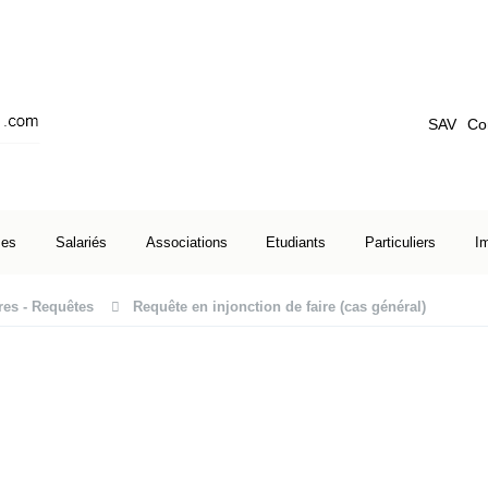
SAV
Co
ses
Salariés
Associations
Etudiants
Particuliers
I
es - Requêtes
Requête en injonction de faire (cas général)