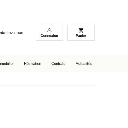

shopping_cart
ntactez-nous
Connexion
Panier
mmobilier
Résiliation
Contrats
Actualités