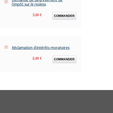
l'impôt sur le revenu
Prix
3,00 €
COMMANDER
Réclamation d'intérêts moratoires
Prix
2,00 €
COMMANDER