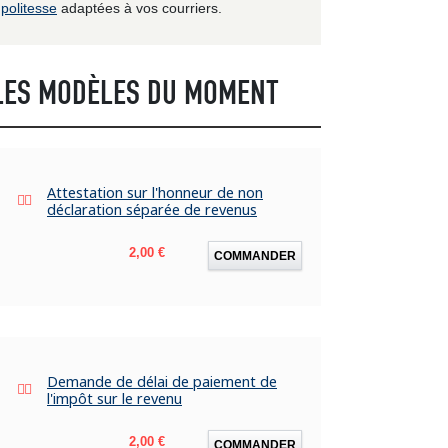
politesse
adaptées à vos courriers.
LES MODÈLES DU MOMENT
Attestation sur l'honneur de non
déclaration séparée de revenus
Prix
2,00 €
COMMANDER
Demande de délai de paiement de
l'impôt sur le revenu
Prix
2,00 €
COMMANDER