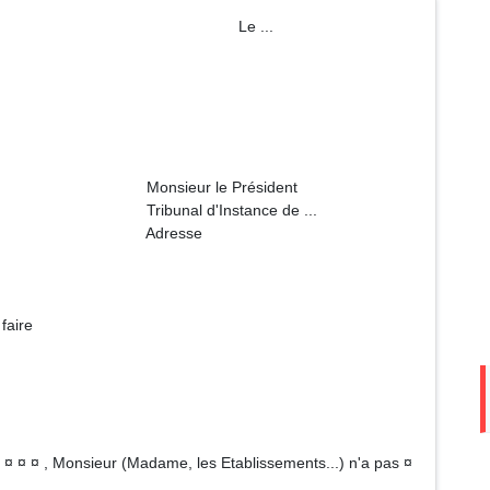
m Le ...
 Président
stance de ...
sse
aire
 ¤ ¤ ¤ , Monsieur (Madame, les Etablissements...) n'a pas ¤