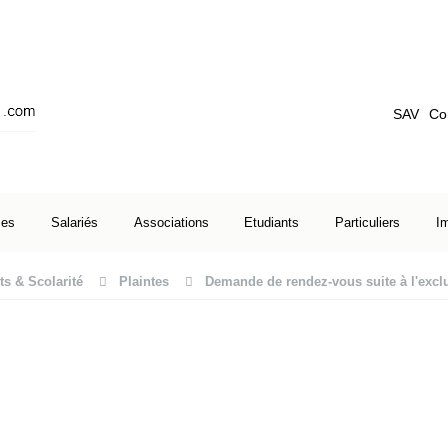
SAV
Co
ses
Salariés
Associations
Etudiants
Particuliers
I
ts & Scolarité
Plaintes
Demande de rendez-vous suite à l'excl