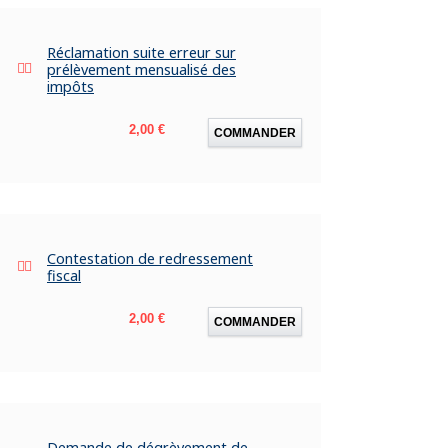
Réclamation suite erreur sur
prélèvement mensualisé des
impôts
Prix
2,00 €
COMMANDER
Contestation de redressement
fiscal
Prix
2,00 €
COMMANDER
Demande de dégrèvement de