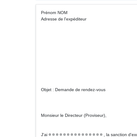
Prénom NOM A
Adresse de l'expéditeur
Monsieur le
Adresse de l'
Objet : Demande de rendez-vous
Monsieur le Directeur (Proviseur),
J'ai ¤ ¤ ¤ ¤ ¤ ¤ ¤ ¤ ¤ ¤ ¤ ¤ ¤ ¤ ¤ , la sanction d'e