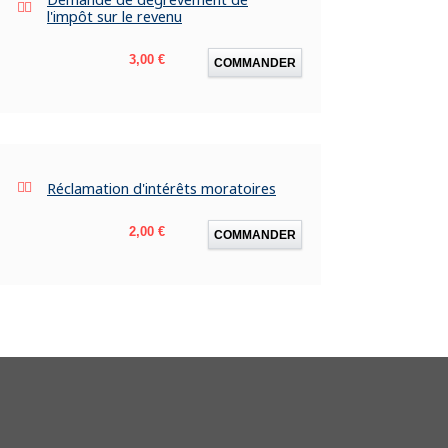
l'impôt sur le revenu
Prix
3,00 €
COMMANDER
Réclamation d'intérêts moratoires
Prix
2,00 €
COMMANDER