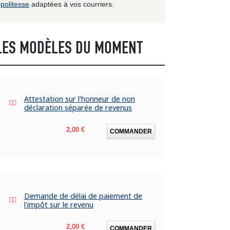
politesse
adaptées à vos courriers.
LES MODÈLES DU MOMENT
Attestation sur l'honneur de non
déclaration séparée de revenus
Prix
2,00 €
COMMANDER
Demande de délai de paiement de
l'impôt sur le revenu
Prix
2,00 €
COMMANDER