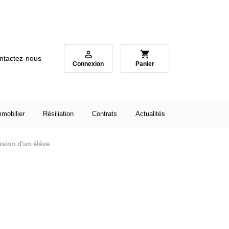

shopping_cart
ntactez-nous
Connexion
Panier
mmobilier
Résiliation
Contrats
Actualités
usion d'un élève