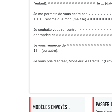
l'enfant), ¤ ¤ ¤ ¤ ¤ ¤ ¤ ¤ ¤ ¤ ¤ ¤ ¤ ¤ ¤ ¤ le ... (dat
Je me permets de vous écrire car, ¤ ¤ ¤ ¤ ¤ ¤ ¤ ¤ 
¤ ¤ ¤ , j'estime que mon (ma fille) a ¤ ¤ ¤ ¤ ¤ ¤ ¤ 
Je souhaite vous rencontrer ¤ ¤ ¤ ¤ ¤ ¤ ¤ ¤ ¤ ¤ ¤ 
appropriée et ¤ ¤ ¤ ¤ ¤ ¤ ¤ ¤ ¤ ¤ ¤ ¤ ¤ ¤ ¤ ¤ ¤ ¤ ¤
Je vous remercie de ¤ ¤ ¤ ¤ ¤ ¤ ¤ ¤ ¤ ¤ ¤ ¤ ¤ ¤ ¤ 
19 h (ou autre).
Je vous prie d'agréer, Monsieur le Directeur (Prov
Signa
PASSER 
MODÈLES ENVOYÉS :
(envoi imm