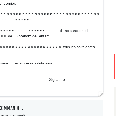
e) dernier.
¤ ¤ ¤ ¤ ¤ ¤ ¤ ¤ ¤ ¤ ¤ ¤ ¤ ¤ ¤ ¤ ¤ ¤ ¤ ¤ ¤ ¤ ¤ ¤ ¤ ¤ ¤ ¤ ¤ ¤ ¤ ¤
¤ ¤ ¤ ¤ ¤ ¤ ¤ ¤ ¤ ¤ ¤ .
¤ ¤ ¤ ¤ ¤ ¤ ¤ ¤ ¤ ¤ ¤ ¤ ¤ ¤ ¤ ¤ ¤ ¤ ¤ d'une sanction plus
 ¤ ¤ de ... (prénom de l'enfant).
¤ ¤ ¤ ¤ ¤ ¤ ¤ ¤ ¤ ¤ ¤ ¤ ¤ ¤ ¤ ¤ ¤ ¤ ¤ ¤ tous les soirs après
iseur), mes sincères salutations.
ture
COMMANDE :
édiat par mail)