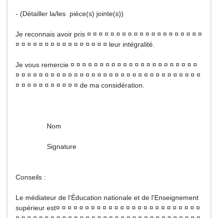
- (Détailler la/les pièce(s) jointe(s))
Je reconnais avoir pris ¤ ¤ ¤ ¤ ¤ ¤ ¤ ¤ ¤ ¤ ¤ ¤ ¤ ¤ ¤ ¤ ¤ ¤ ¤ ¤
¤ ¤ ¤ ¤ ¤ ¤ ¤ ¤ ¤ ¤ ¤ ¤ ¤ ¤ ¤ ¤ leur intégralité.
Je vous remercie ¤ ¤ ¤ ¤ ¤ ¤ ¤ ¤ ¤ ¤ ¤ ¤ ¤ ¤ ¤ ¤ ¤ ¤ ¤ ¤ ¤ ¤
¤ ¤ ¤ ¤ ¤ ¤ ¤ ¤ ¤ ¤ ¤ ¤ ¤ ¤ ¤ ¤ ¤ ¤ ¤ ¤ ¤ ¤ ¤ ¤ ¤ ¤ ¤ ¤ ¤ ¤ ¤ ¤
¤ ¤ ¤ ¤ ¤ ¤ ¤ ¤ ¤ ¤ ¤ de ma considération.
Nom
Signature
Conseils :
Le médiateur de l'Éducation nationale et de l'Enseignement
supérieur est¤ ¤ ¤ ¤ ¤ ¤ ¤ ¤ ¤ ¤ ¤ ¤ ¤ ¤ ¤ ¤ ¤ ¤ ¤ ¤ ¤ ¤ ¤ ¤ ¤