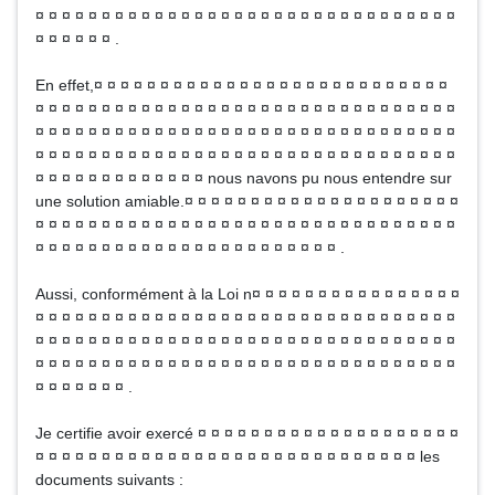
¤ ¤ ¤ ¤ ¤ ¤ ¤ ¤ ¤ ¤ ¤ ¤ ¤ ¤ ¤ ¤ ¤ ¤ ¤ ¤ ¤ ¤ ¤ ¤ ¤ ¤ ¤ ¤ ¤ ¤ ¤ ¤
¤ ¤ ¤ ¤ ¤ ¤ .
En effet,¤ ¤ ¤ ¤ ¤ ¤ ¤ ¤ ¤ ¤ ¤ ¤ ¤ ¤ ¤ ¤ ¤ ¤ ¤ ¤ ¤ ¤ ¤ ¤ ¤ ¤ ¤
¤ ¤ ¤ ¤ ¤ ¤ ¤ ¤ ¤ ¤ ¤ ¤ ¤ ¤ ¤ ¤ ¤ ¤ ¤ ¤ ¤ ¤ ¤ ¤ ¤ ¤ ¤ ¤ ¤ ¤ ¤ ¤
¤ ¤ ¤ ¤ ¤ ¤ ¤ ¤ ¤ ¤ ¤ ¤ ¤ ¤ ¤ ¤ ¤ ¤ ¤ ¤ ¤ ¤ ¤ ¤ ¤ ¤ ¤ ¤ ¤ ¤ ¤ ¤
¤ ¤ ¤ ¤ ¤ ¤ ¤ ¤ ¤ ¤ ¤ ¤ ¤ ¤ ¤ ¤ ¤ ¤ ¤ ¤ ¤ ¤ ¤ ¤ ¤ ¤ ¤ ¤ ¤ ¤ ¤ ¤
¤ ¤ ¤ ¤ ¤ ¤ ¤ ¤ ¤ ¤ ¤ ¤ ¤ nous navons pu nous entendre sur
une solution amiable.¤ ¤ ¤ ¤ ¤ ¤ ¤ ¤ ¤ ¤ ¤ ¤ ¤ ¤ ¤ ¤ ¤ ¤ ¤ ¤ ¤
¤ ¤ ¤ ¤ ¤ ¤ ¤ ¤ ¤ ¤ ¤ ¤ ¤ ¤ ¤ ¤ ¤ ¤ ¤ ¤ ¤ ¤ ¤ ¤ ¤ ¤ ¤ ¤ ¤ ¤ ¤ ¤
¤ ¤ ¤ ¤ ¤ ¤ ¤ ¤ ¤ ¤ ¤ ¤ ¤ ¤ ¤ ¤ ¤ ¤ ¤ ¤ ¤ ¤ ¤ .
Aussi, conformément à la Loi n¤ ¤ ¤ ¤ ¤ ¤ ¤ ¤ ¤ ¤ ¤ ¤ ¤ ¤ ¤ ¤
¤ ¤ ¤ ¤ ¤ ¤ ¤ ¤ ¤ ¤ ¤ ¤ ¤ ¤ ¤ ¤ ¤ ¤ ¤ ¤ ¤ ¤ ¤ ¤ ¤ ¤ ¤ ¤ ¤ ¤ ¤ ¤
¤ ¤ ¤ ¤ ¤ ¤ ¤ ¤ ¤ ¤ ¤ ¤ ¤ ¤ ¤ ¤ ¤ ¤ ¤ ¤ ¤ ¤ ¤ ¤ ¤ ¤ ¤ ¤ ¤ ¤ ¤ ¤
¤ ¤ ¤ ¤ ¤ ¤ ¤ ¤ ¤ ¤ ¤ ¤ ¤ ¤ ¤ ¤ ¤ ¤ ¤ ¤ ¤ ¤ ¤ ¤ ¤ ¤ ¤ ¤ ¤ ¤ ¤ ¤
¤ ¤ ¤ ¤ ¤ ¤ ¤ .
Je certifie avoir exercé ¤ ¤ ¤ ¤ ¤ ¤ ¤ ¤ ¤ ¤ ¤ ¤ ¤ ¤ ¤ ¤ ¤ ¤ ¤ ¤
¤ ¤ ¤ ¤ ¤ ¤ ¤ ¤ ¤ ¤ ¤ ¤ ¤ ¤ ¤ ¤ ¤ ¤ ¤ ¤ ¤ ¤ ¤ ¤ ¤ ¤ ¤ ¤ ¤ les
documents suivants :