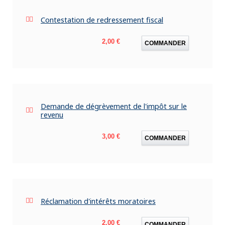
Contestation de redressement fiscal
Prix
2,00 €
COMMANDER
Demande de dégrèvement de l'impôt sur le
revenu
Prix
3,00 €
COMMANDER
Réclamation d'intérêts moratoires
Prix
2,00 €
COMMANDER