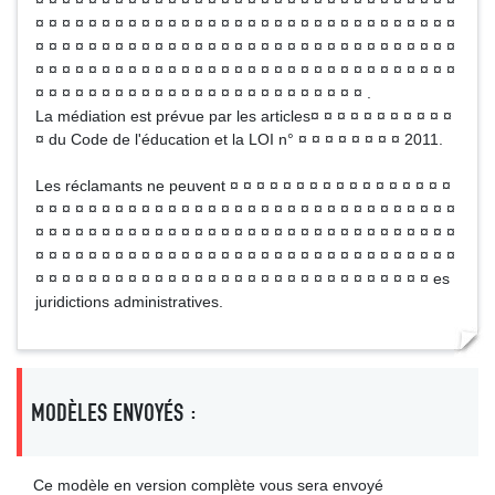
¤ ¤ ¤ ¤ ¤ ¤ ¤ ¤ ¤ ¤ ¤ ¤ ¤ ¤ ¤ ¤ ¤ ¤ ¤ ¤ ¤ ¤ ¤ ¤ ¤ ¤ ¤ ¤ ¤ ¤ ¤ ¤
¤ ¤ ¤ ¤ ¤ ¤ ¤ ¤ ¤ ¤ ¤ ¤ ¤ ¤ ¤ ¤ ¤ ¤ ¤ ¤ ¤ ¤ ¤ ¤ ¤ ¤ ¤ ¤ ¤ ¤ ¤ ¤
¤ ¤ ¤ ¤ ¤ ¤ ¤ ¤ ¤ ¤ ¤ ¤ ¤ ¤ ¤ ¤ ¤ ¤ ¤ ¤ ¤ ¤ ¤ ¤ ¤ ¤ ¤ ¤ ¤ ¤ ¤ ¤
¤ ¤ ¤ ¤ ¤ ¤ ¤ ¤ ¤ ¤ ¤ ¤ ¤ ¤ ¤ ¤ ¤ ¤ ¤ ¤ ¤ ¤ ¤ ¤ ¤ ¤ ¤ ¤ ¤ ¤ ¤ ¤
¤ ¤ ¤ ¤ ¤ ¤ ¤ ¤ ¤ ¤ ¤ ¤ ¤ ¤ ¤ ¤ ¤ ¤ ¤ ¤ ¤ ¤ ¤ ¤ ¤ .
La médiation est prévue par les articles¤ ¤ ¤ ¤ ¤ ¤ ¤ ¤ ¤ ¤ ¤
¤ du Code de l'éducation et la LOI n° ¤ ¤ ¤ ¤ ¤ ¤ ¤ ¤ 2011.
Les réclamants ne peuvent ¤ ¤ ¤ ¤ ¤ ¤ ¤ ¤ ¤ ¤ ¤ ¤ ¤ ¤ ¤ ¤ ¤
¤ ¤ ¤ ¤ ¤ ¤ ¤ ¤ ¤ ¤ ¤ ¤ ¤ ¤ ¤ ¤ ¤ ¤ ¤ ¤ ¤ ¤ ¤ ¤ ¤ ¤ ¤ ¤ ¤ ¤ ¤ ¤
¤ ¤ ¤ ¤ ¤ ¤ ¤ ¤ ¤ ¤ ¤ ¤ ¤ ¤ ¤ ¤ ¤ ¤ ¤ ¤ ¤ ¤ ¤ ¤ ¤ ¤ ¤ ¤ ¤ ¤ ¤ ¤
¤ ¤ ¤ ¤ ¤ ¤ ¤ ¤ ¤ ¤ ¤ ¤ ¤ ¤ ¤ ¤ ¤ ¤ ¤ ¤ ¤ ¤ ¤ ¤ ¤ ¤ ¤ ¤ ¤ ¤ ¤ ¤
¤ ¤ ¤ ¤ ¤ ¤ ¤ ¤ ¤ ¤ ¤ ¤ ¤ ¤ ¤ ¤ ¤ ¤ ¤ ¤ ¤ ¤ ¤ ¤ ¤ ¤ ¤ ¤ ¤ ¤ es
juridictions administratives.
MODÈLES ENVOYÉS :
Ce modèle en version complète vous sera envoyé