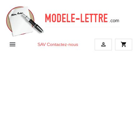


shopping_cart
SAV
Contactez-nous