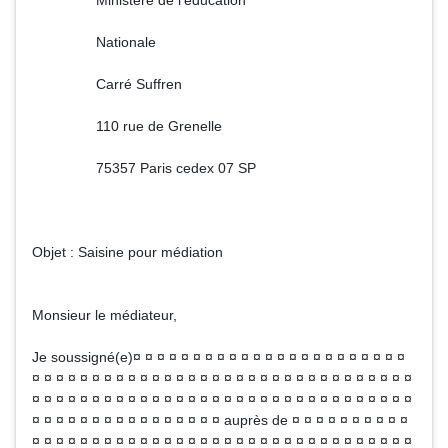
Ministère de l'éducation
Nationale
Carré Suffren
110 rue de Grenelle
75357 Paris cedex 07 SP
Objet : Saisine pour médiation
Monsieur le médiateur,
Je soussigné(e)¤ ¤ ¤ ¤ ¤ ¤ ¤ ¤ ¤ ¤ ¤ ¤ ¤ ¤ ¤ ¤ ¤ ¤ ¤ ¤ ¤ ¤ ¤
¤ ¤ ¤ ¤ ¤ ¤ ¤ ¤ ¤ ¤ ¤ ¤ ¤ ¤ ¤ ¤ ¤ ¤ ¤ ¤ ¤ ¤ ¤ ¤ ¤ ¤ ¤ ¤ ¤ ¤ ¤ ¤
¤ ¤ ¤ ¤ ¤ ¤ ¤ ¤ ¤ ¤ ¤ ¤ ¤ ¤ ¤ ¤ ¤ ¤ ¤ ¤ ¤ ¤ ¤ ¤ ¤ ¤ ¤ ¤ ¤ ¤ ¤ ¤
¤ ¤ ¤ ¤ ¤ ¤ ¤ ¤ ¤ ¤ ¤ ¤ ¤ ¤ ¤ ¤ auprès de ¤ ¤ ¤ ¤ ¤ ¤ ¤ ¤ ¤ ¤
¤ ¤ ¤ ¤ ¤ ¤ ¤ ¤ ¤ ¤ ¤ ¤ ¤ ¤ ¤ ¤ ¤ ¤ ¤ ¤ ¤ ¤ ¤ ¤ ¤ ¤ ¤ ¤ ¤ ¤ ¤ ¤