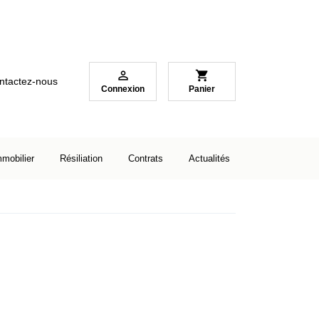

shopping_cart
ntactez-nous
Connexion
Panier
mmobilier
Résiliation
Contrats
Actualités