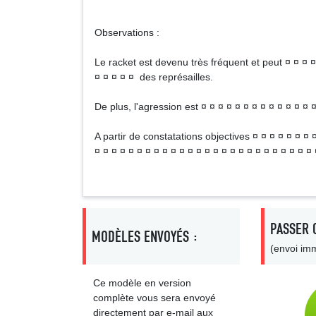
Observations :
Le racket est devenu très fréquent et peut ¤ ¤ ¤ ¤ 
¤ ¤ ¤ ¤ ¤ des représailles.
De plus, l'agression est ¤ ¤ ¤ ¤ ¤ ¤ ¤ ¤ ¤ ¤ ¤ ¤ ¤ ¤
A partir de constatations objectives ¤ ¤ ¤ ¤ ¤ ¤ ¤ 
¤ ¤ ¤ ¤ ¤ ¤ ¤ ¤ ¤ ¤ ¤ ¤ ¤ ¤ ¤ ¤ ¤ ¤ ¤ ¤ ¤ ¤ ¤ ¤ ¤ ¤ 
PASSER 
MODÈLES ENVOYÉS :
(envoi imm
Ce modèle en version
complète vous sera envoyé
directement par e-mail aux