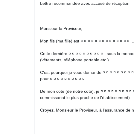
Lettre recommandée avec accusé de réception
Monsieur le Proviseur,
Mon fils (ma fille) est ¤ ¤ ¤ ¤ ¤ ¤ ¤ ¤ ¤ ¤ ¤ ¤ ¤ ¤ 
Cette dernière ¤ ¤ ¤ ¤ ¤ ¤ ¤ ¤ ¤ ¤ , sous la menac
(vêtements, téléphone portable etc.)
C'est pourquoi je vous demande ¤ ¤ ¤ ¤ ¤ ¤ ¤ ¤ ¤ 
pour ¤ ¤ ¤ ¤ ¤ ¤ ¤ ¤ ¤ ¤ .
De mon coté (de notre coté), je ¤ ¤ ¤ ¤ ¤ ¤ ¤ ¤ ¤ 
commissariat le plus proche de l'établissement).
Croyez, Monsieur le Proviseur, à l'assurance de n
Signa