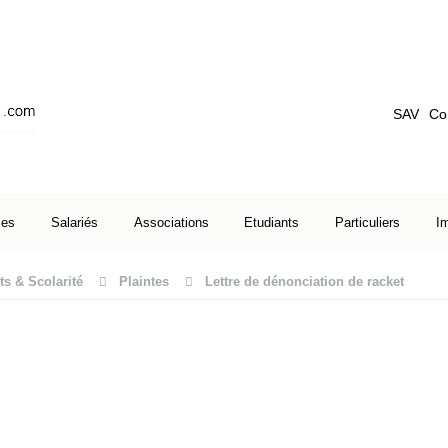
SAV
Co
ses
Salariés
Associations
Etudiants
Particuliers
I
ts & Scolarité
Plaintes
Lettre de dénonciation de racket