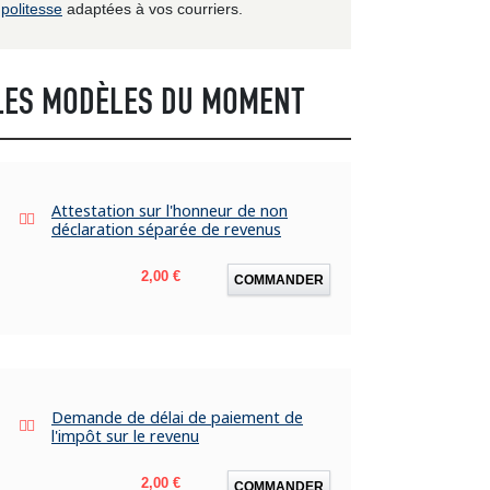
politesse
adaptées à vos courriers.
LES MODÈLES DU MOMENT
Attestation sur l'honneur de non
déclaration séparée de revenus
Prix
2,00 €
COMMANDER
Demande de délai de paiement de
l'impôt sur le revenu
Prix
2,00 €
COMMANDER