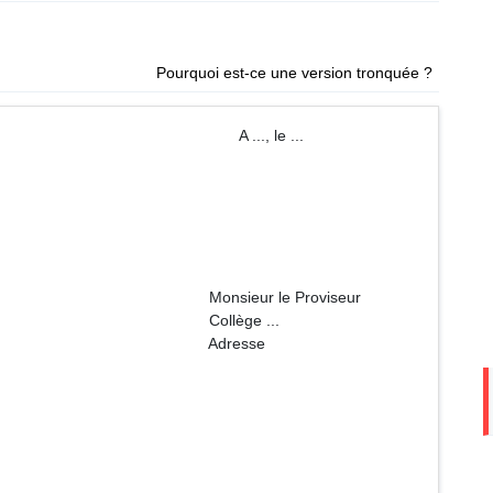
Pourquoi est-ce une version tronquée ?
 ..., le ...
e Proviseur
e ...
esse