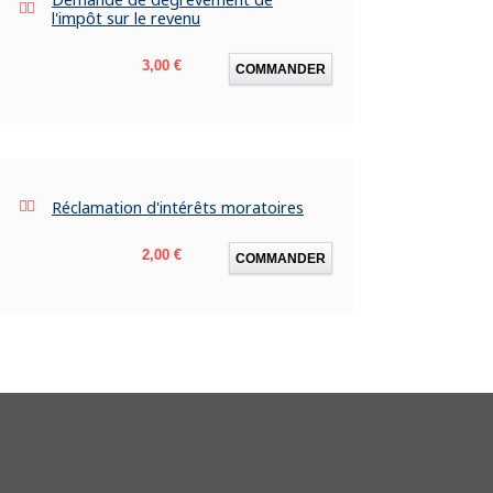
l'impôt sur le revenu
Prix
3,00 €
COMMANDER
Réclamation d'intérêts moratoires
Prix
2,00 €
COMMANDER