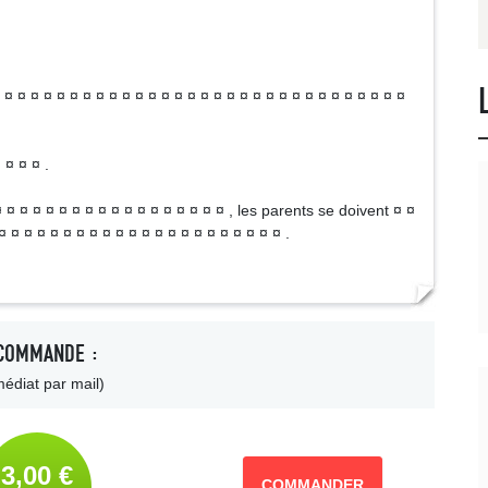
¤ ¤ ¤ ¤ ¤ ¤ ¤ ¤ ¤ ¤ ¤ ¤ ¤ ¤ ¤ ¤ ¤ ¤ ¤ ¤ ¤ ¤ ¤ ¤ ¤ ¤ ¤ ¤ ¤ ¤ ¤
 ¤ ¤ ¤ .
¤ ¤ ¤ ¤ ¤ ¤ ¤ ¤ ¤ ¤ ¤ ¤ ¤ ¤ ¤ ¤ ¤ ¤ , les parents se doivent ¤ ¤
¤ ¤ ¤ ¤ ¤ ¤ ¤ ¤ ¤ ¤ ¤ ¤ ¤ ¤ ¤ ¤ ¤ ¤ ¤ ¤ ¤ ¤ .
COMMANDE :
édiat par mail)
3,00 €
COMMANDER