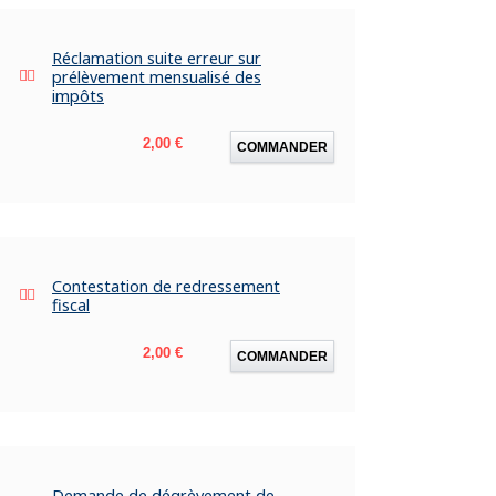
Réclamation suite erreur sur
prélèvement mensualisé des
impôts
Prix
2,00 €
COMMANDER
Contestation de redressement
fiscal
Prix
2,00 €
COMMANDER
Demande de dégrèvement de