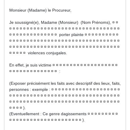
Monsieur (Madame) le Procureur,
Je soussigné(e), Madame (Monsieur) (Nom Prénoms), ¤ ¤
¤ ¤ ¤ ¤ ¤ ¤ ¤ ¤ ¤ ¤ ¤ ¤ ¤ ¤ ¤ ¤ ¤ ¤ ¤ ¤ ¤ ¤ ¤ ¤ ¤ ¤ ¤ ¤ ¤ ¤ ¤ ¤
¤ ¤ ¤ ¤ ¤ ¤ ¤ ¤ ¤ ¤ ¤ ¤ ¤ ¤ porter plainte ¤ ¤ ¤ ¤ ¤ ¤ ¤ ¤ ¤ ¤
¤ ¤ ¤ ¤ ¤ ¤ ¤ ¤ ¤ ¤ ¤ ¤ ¤ ¤ ¤ ¤ ¤ ¤ ¤ ¤ ¤ ¤ ¤ ¤ ¤ ¤ ¤ ¤ ¤ ¤ ¤ ¤
¤ ¤ ¤ ¤ ¤ ¤ ¤ ¤ ¤ ¤ ¤ ¤ ¤ ¤ ¤ ¤ ¤ ¤ ¤ ¤ ¤ ¤ ¤ ¤ ¤ ¤ ¤ ¤ ¤ ¤ ¤ ¤
¤ ¤ ¤ ¤ ¤ violences conjugales.
En effet, je suis victime ¤ ¤ ¤ ¤ ¤ ¤ ¤ ¤ ¤ ¤ ¤ ¤ ¤ ¤ ¤ ¤ ¤ ¤ ¤
¤ ¤ ¤ ¤ ¤ ¤ ¤ ¤ ¤ ¤ ¤ ¤ ¤ ¤ :
(Exposer précisément les faits avec descriptif des lieux, faits,
personnes : exemple : ¤ ¤ ¤ ¤ ¤ ¤ ¤ ¤ ¤ ¤ ¤ ¤ ¤ ¤ ¤ ¤ ¤ ¤ ¤ ¤
¤ ¤ ¤ ¤ ¤ ¤ ¤ ¤ ¤ ¤ ¤ ¤ ¤ ¤ ¤ ¤ ¤ ¤ ¤ ¤ ¤ ¤ ¤ ¤ ¤ ¤ ¤ ¤ ¤ ¤ ¤ ¤
¤ ¤ ¤ ¤ ¤ ¤ ¤ ¤ ¤ ¤ ¤ ¤ ¤ ¤ ¤ ¤ ¤ ¤ ¤ ¤ ¤ ¤ ¤ ¤ ¤ ¤ ¤ ¤ ¤ ¤ ¤ ¤
¤ ¤ ¤ ¤ ).
(Eventuellement : Ce genre dagissements ¤ ¤ ¤ ¤ ¤ ¤ ¤ ¤ ¤
¤ ¤ ¤ ¤ ¤ ¤ ¤ ¤ ¤ ¤ ¤ ¤ ¤ ¤ ¤ ¤ ¤ ¤ ¤ ¤ ¤ ).