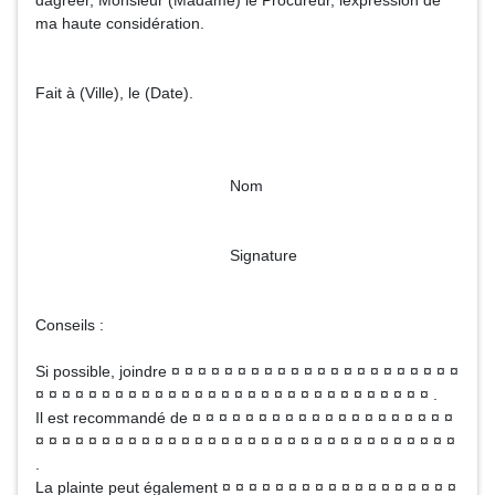
dagréer, Monsieur (Madame) le Procureur, lexpression de
ma haute considération.
Fait à (Ville), le (Date).
Nom
Signature
Conseils :
Si possible, joindre ¤ ¤ ¤ ¤ ¤ ¤ ¤ ¤ ¤ ¤ ¤ ¤ ¤ ¤ ¤ ¤ ¤ ¤ ¤ ¤ ¤ ¤
¤ ¤ ¤ ¤ ¤ ¤ ¤ ¤ ¤ ¤ ¤ ¤ ¤ ¤ ¤ ¤ ¤ ¤ ¤ ¤ ¤ ¤ ¤ ¤ ¤ ¤ ¤ ¤ ¤ ¤ .
Il est recommandé de ¤ ¤ ¤ ¤ ¤ ¤ ¤ ¤ ¤ ¤ ¤ ¤ ¤ ¤ ¤ ¤ ¤ ¤ ¤ ¤
¤ ¤ ¤ ¤ ¤ ¤ ¤ ¤ ¤ ¤ ¤ ¤ ¤ ¤ ¤ ¤ ¤ ¤ ¤ ¤ ¤ ¤ ¤ ¤ ¤ ¤ ¤ ¤ ¤ ¤ ¤ ¤
.
La plainte peut également ¤ ¤ ¤ ¤ ¤ ¤ ¤ ¤ ¤ ¤ ¤ ¤ ¤ ¤ ¤ ¤ ¤ ¤