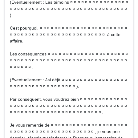
(Eventuellement : Les témoins ¤ ¤ ¤ ¤ ¤ ¤ ¤ ¤ ¤ ¤ ¤ ¤ ¤ ¤ ¤ ¤
¤ ¤ ¤ ¤ ¤ ¤ ¤ ¤ ¤ ¤ ¤ ¤ ¤ ¤ ¤ ¤ ¤ ¤ ¤ ¤ ¤ ¤ ¤ ¤ ¤ ¤ ¤ ¤ ¤ ¤ ¤ ¤
).
Cest pourquoi, ¤ ¤ ¤ ¤ ¤ ¤ ¤ ¤ ¤ ¤ ¤ ¤ ¤ ¤ ¤ ¤ ¤ ¤ ¤ ¤ ¤ ¤ ¤ ¤
¤ ¤ ¤ ¤ ¤ ¤ ¤ ¤ ¤ ¤ ¤ ¤ ¤ ¤ ¤ ¤ ¤ ¤ ¤ ¤ ¤ ¤ ¤ ¤ ¤ ¤ à cette
affaire.
Les conséquences ¤ ¤ ¤ ¤ ¤ ¤ ¤ ¤ ¤ ¤ ¤ ¤ ¤ ¤ ¤ ¤ ¤ ¤ ¤ ¤ ¤ ¤
¤ ¤ ¤ ¤ ¤ ¤ ¤ ¤ ¤ ¤ ¤ ¤ ¤ ¤ ¤ ¤ ¤ ¤ ¤ ¤ ¤ ¤ ¤ ¤ ¤ ¤ ¤ ¤ ¤ ¤ ¤ ¤
¤ ¤ ¤ ¤ ¤ ¤ .
(Eventuellement : Jai déjà ¤ ¤ ¤ ¤ ¤ ¤ ¤ ¤ ¤ ¤ ¤ ¤ ¤ ¤ ¤ ¤ ¤ ¤
¤ ¤ ¤ ¤ ¤ ¤ ¤ ¤ ¤ ¤ ¤ ¤ ¤ ¤ ¤ ¤ ¤ ¤ ).
Par conséquent, vous voudrez bien ¤ ¤ ¤ ¤ ¤ ¤ ¤ ¤ ¤ ¤ ¤ ¤ ¤
¤ ¤ ¤ ¤ ¤ ¤ ¤ ¤ ¤ ¤ ¤ ¤ ¤ ¤ ¤ ¤ ¤ ¤ ¤ ¤ ¤ ¤ ¤ ¤ ¤ ¤ ¤ ¤ ¤ ¤ ¤ ¤
¤ ¤ ¤ ¤ ¤ ¤ ¤ ¤ ¤ ¤ ¤ ¤ ¤ ¤ ¤ ¤ ¤ ¤ ¤ ¤ ¤ ¤ ¤ ¤ ¤ .
Je vous remercie de ¤ ¤ ¤ ¤ ¤ ¤ ¤ ¤ ¤ ¤ ¤ ¤ ¤ ¤ ¤ ¤ ¤ ¤ ¤ ¤ ¤
¤ ¤ ¤ ¤ ¤ ¤ ¤ ¤ ¤ ¤ ¤ ¤ ¤ ¤ ¤ ¤ ¤ ¤ ¤ ¤ ¤ ¤ ¤ , je vous prie