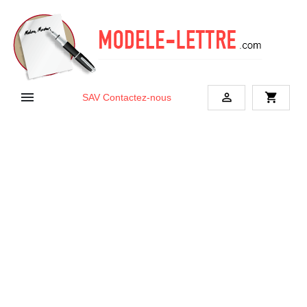


shopping_cart
SAV
Contactez-nous