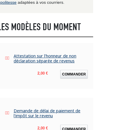
politesse
adaptées à vos courriers.
LES MODÈLES DU MOMENT
Attestation sur l'honneur de non
déclaration séparée de revenus
Prix
2,00 €
COMMANDER
Demande de délai de paiement de
l'impôt sur le revenu
Prix
2,00 €
COMMANDER