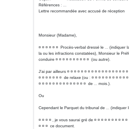
Références : ...
Lettre recommandée avec accusé de réception
Monsieur (Madame),
¤ ¤ ¤ ¤ ¤ ¤ Procès-verbal dressé le ... (indiquer l
la ou les infractions constatées), Monsieur le Pr
conduire ¤ ¤ ¤ ¤ ¤ ¤ ¤ ¤ ¤ ¤ (ou autre).
J'ai par ailleurs ¤ ¤ ¤ ¤ ¤ ¤ ¤ ¤ ¤ ¤ ¤ ¤ ¤ ¤ ¤ ¤ ¤ ¤
¤ ¤ ¤ ¤ ¤ ¤ ¤ de relaxe (ou : ¤ ¤ ¤ ¤ ¤ ¤ ¤ ¤ ¤ ¤
¤ ¤ ¤ ¤ ¤ ¤ ¤ ¤ ¤ ¤ ¤ ¤ ¤ ¤ de ... mois.).
Ou
Cependant le Parquet du tribunal de ... (indiquer le
¤ ¤ ¤ ¤ , je vous saurai gré de ¤ ¤ ¤ ¤ ¤ ¤ ¤ ¤ ¤ ¤ 
¤ ¤ ¤ ce document.