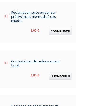
Réclamation suite erreur sur
prélèvement mensualisé des
impôts
Prix
2,00 €
COMMANDER
Contestation de redressement
fiscal
Prix
2,00 €
COMMANDER
Demande de dégrèvement de