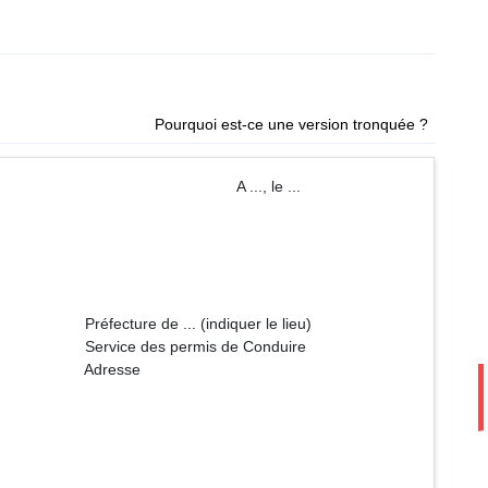
Pourquoi est-ce une version tronquée ?
 ..., le ...
(indiquer le lieu)
mis de Conduire
sse