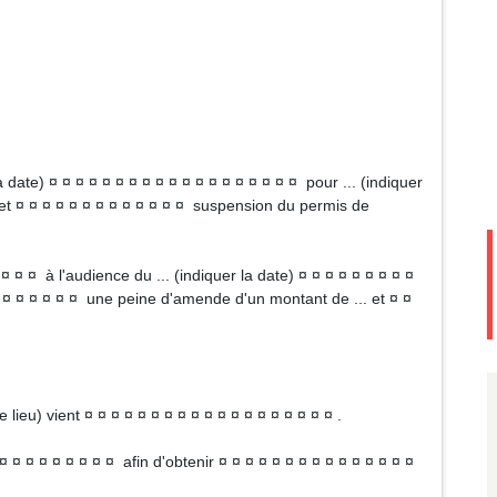
a date) ¤ ¤ ¤ ¤ ¤ ¤ ¤ ¤ ¤ ¤ ¤ ¤ ¤ ¤ ¤ ¤ ¤ ¤ ¤ pour ... (indiquer
éfet ¤ ¤ ¤ ¤ ¤ ¤ ¤ ¤ ¤ ¤ ¤ ¤ ¤ suspension du permis de
 ¤ ¤ ¤ à l'audience du ... (indiquer la date) ¤ ¤ ¤ ¤ ¤ ¤ ¤ ¤ ¤
 ¤ ¤ ¤ ¤ ¤ ¤ ¤ une peine d'amende d'un montant de ... et ¤ ¤
 lieu) vient ¤ ¤ ¤ ¤ ¤ ¤ ¤ ¤ ¤ ¤ ¤ ¤ ¤ ¤ ¤ ¤ ¤ ¤ ¤ .
¤ ¤ ¤ ¤ ¤ ¤ ¤ ¤ ¤ afin d'obtenir ¤ ¤ ¤ ¤ ¤ ¤ ¤ ¤ ¤ ¤ ¤ ¤ ¤ ¤ ¤