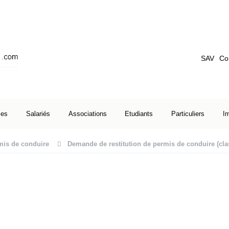
SAV
Co
ses
Salariés
Associations
Etudiants
Particuliers
I
mis de conduire
Demande de restitution de permis de conduire (clas