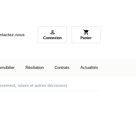

shopping_cart
ntactez-nous
Connexion
Panier
mmobilier
Résiliation
Contrats
Actualités
sement, relaxe et autres décisions)