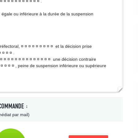
¤ ¤ ¤ ¤ ¤ ¤ ¤ ¤ ¤ ¤ ¤ .
égale ou inférieure à la durée de la suspension
fectoral, ¤ ¤ ¤ ¤ ¤ ¤ ¤ ¤ ¤ et la décision prise
 ¤ ¤ ¤ .
¤ ¤ ¤ ¤ ¤ ¤ ¤ ¤ ¤ ¤ ¤ ¤ ¤ ¤ ¤ une décision contraire
 ¤ ¤ ¤ ¤ , peine de suspension inférieure ou supérieure
COMMANDE :
édiat par mail)