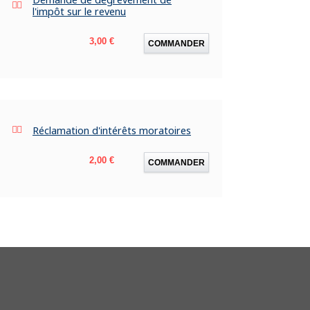
l'impôt sur le revenu
Prix
3,00 €
COMMANDER
Réclamation d'intérêts moratoires
Prix
2,00 €
COMMANDER