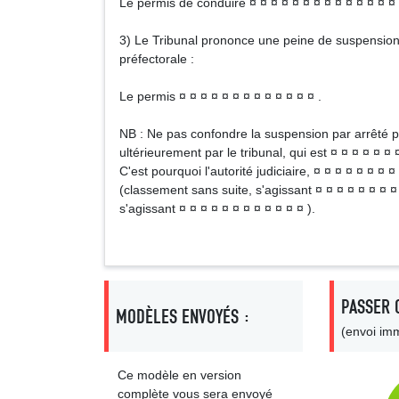
Le permis de conduire ¤ ¤ ¤ ¤ ¤ ¤ ¤ ¤ ¤ ¤ ¤ ¤ ¤ ¤ 
3) Le Tribunal prononce une peine de suspension 
préfectorale :
Le permis ¤ ¤ ¤ ¤ ¤ ¤ ¤ ¤ ¤ ¤ ¤ ¤ ¤ .
NB : Ne pas confondre la suspension par arrêté pré
ultérieurement par le tribunal, qui est ¤ ¤ ¤ ¤ ¤ ¤ ¤
C'est pourquoi l'autorité judiciaire, ¤ ¤ ¤ ¤ ¤ ¤ ¤ 
(classement sans suite, s'agissant ¤ ¤ ¤ ¤ ¤ ¤ ¤ ¤
s'agissant ¤ ¤ ¤ ¤ ¤ ¤ ¤ ¤ ¤ ¤ ¤ ¤ ).
PASSER 
MODÈLES ENVOYÉS :
(envoi imm
Ce modèle en version
complète vous sera envoyé