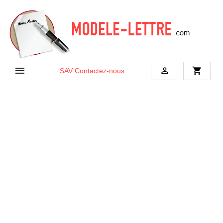


shopping_cart
SAV
Contactez-nous