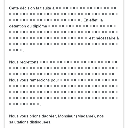
Cette décision fait suite à ¤ ¤ ¤ ¤ ¤ ¤ ¤ ¤ ¤ ¤ ¤ ¤ ¤ ¤ ¤ ¤ ¤ ¤
¤ ¤ ¤ ¤ ¤ ¤ ¤ ¤ ¤ ¤ ¤ ¤ ¤ ¤ ¤ ¤ ¤ ¤ ¤ ¤ ¤ ¤ ¤ ¤ ¤ ¤ ¤ ¤ ¤ ¤ ¤ ¤
¤ ¤ ¤ ¤ ¤ ¤ ¤ ¤ ¤ ¤ ¤ ¤ ¤ ¤ ¤ ¤ ¤ ¤ ¤ ¤ ¤ . En effet, la
détention du diplôme ¤ ¤ ¤ ¤ ¤ ¤ ¤ ¤ ¤ ¤ ¤ ¤ ¤ ¤ ¤ ¤ ¤ ¤ ¤ ¤
¤ ¤ ¤ ¤ ¤ ¤ ¤ ¤ ¤ ¤ ¤ ¤ ¤ ¤ ¤ ¤ ¤ ¤ ¤ ¤ ¤ ¤ ¤ ¤ ¤ ¤ ¤ ¤ ¤ ¤ ¤ ¤
¤ ¤ ¤ ¤ ¤ ¤ ¤ ¤ ¤ ¤ ¤ ¤ ¤ ¤ ¤ ¤ ¤ ¤ ¤ ¤ ¤ ¤ ¤ est nécessaire à
¤ ¤ ¤ ¤ ¤ ¤ ¤ ¤ ¤ ¤ ¤ ¤ ¤ ¤ ¤ ¤ ¤ ¤ ¤ ¤ ¤ ¤ ¤ ¤ ¤ ¤ ¤ ¤ ¤ ¤ ¤ ¤
¤ ¤ ¤ ¤ .
Nous regrettons ¤ ¤ ¤ ¤ ¤ ¤ ¤ ¤ ¤ ¤ ¤ ¤ ¤ ¤ ¤ ¤ ¤ ¤ ¤ ¤ ¤ ¤ ¤
¤ ¤ ¤ ¤ ¤ ¤ ¤ ¤ ¤ ¤ ¤ ¤ ¤ ¤ ¤ ¤ ¤ ¤ ¤ ¤ ¤ ¤ ¤ ¤ ¤ ¤ ¤ ¤ ¤ ¤ ¤ ¤
¤ ¤ ¤ ¤ ¤ ¤ ¤ ¤ ¤ ¤ ¤ ¤ ¤ ¤ ¤ ¤ ¤ ¤ ¤ ¤ ¤ ¤ ¤ ¤ ¤ ¤ ¤ ¤ ¤ ¤ ¤ .
Nous vous remercions pour ¤ ¤ ¤ ¤ ¤ ¤ ¤ ¤ ¤ ¤ ¤ ¤ ¤ ¤ ¤ ¤ ¤
¤ ¤ ¤ ¤ ¤ ¤ ¤ ¤ ¤ ¤ ¤ ¤ ¤ ¤ ¤ ¤ ¤ ¤ ¤ ¤ ¤ ¤ ¤ ¤ ¤ ¤ ¤ ¤ ¤ ¤ ¤ ¤
¤ ¤ ¤ ¤ ¤ ¤ ¤ ¤ ¤ ¤ ¤ ¤ ¤ ¤ ¤ ¤ ¤ ¤ ¤ ¤ ¤ ¤ ¤ ¤ ¤ ¤ ¤ ¤ ¤ ¤ ¤ ¤
¤ ¤ ¤ ¤ ¤ ¤ ¤ ¤ ¤ ¤ ¤ ¤ ¤ ¤ ¤ ¤ ¤ ¤ ¤ ¤ ¤ ¤ ¤ ¤ ¤ ¤ ¤ ¤ ¤ ¤ ¤ ¤
¤ ¤ ¤ ¤ ¤ ¤ ¤ ¤ ¤ .
Nous vous prions dagréer, Monsieur (Madame), nos
salutations distinguées.