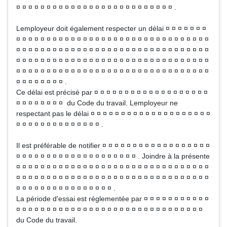
¤ ¤ ¤ ¤ ¤ ¤ ¤ ¤ ¤ ¤ ¤ ¤ ¤ ¤ ¤ ¤ ¤ ¤ ¤ ¤ ¤ ¤ ¤ ¤ ¤ ¤ .
Lemployeur doit également respecter un délai ¤ ¤ ¤ ¤ ¤ ¤ ¤
¤ ¤ ¤ ¤ ¤ ¤ ¤ ¤ ¤ ¤ ¤ ¤ ¤ ¤ ¤ ¤ ¤ ¤ ¤ ¤ ¤ ¤ ¤ ¤ ¤ ¤ ¤ ¤ ¤ ¤ ¤ ¤
¤ ¤ ¤ ¤ ¤ ¤ ¤ ¤ ¤ ¤ ¤ ¤ ¤ ¤ ¤ ¤ ¤ ¤ ¤ ¤ ¤ ¤ ¤ ¤ ¤ ¤ ¤ ¤ ¤ ¤ ¤ ¤
¤ ¤ ¤ ¤ ¤ ¤ ¤ ¤ ¤ ¤ ¤ ¤ ¤ ¤ ¤ ¤ ¤ ¤ ¤ ¤ ¤ ¤ ¤ ¤ ¤ ¤ ¤ ¤ ¤ ¤ ¤ ¤
¤ ¤ ¤ ¤ ¤ ¤ ¤ ¤ ¤ ¤ ¤ ¤ ¤ ¤ ¤ ¤ ¤ ¤ ¤ ¤ ¤ ¤ ¤ ¤ ¤ ¤ ¤ ¤ ¤ ¤ ¤ ¤
¤ ¤ ¤ ¤ ¤ ¤ ¤ ¤ .
Ce délai est précisé par ¤ ¤ ¤ ¤ ¤ ¤ ¤ ¤ ¤ ¤ ¤ ¤ ¤ ¤ ¤ ¤ ¤ ¤ ¤
¤ ¤ ¤ ¤ ¤ ¤ ¤ ¤ du Code du travail. Lemployeur ne
respectant pas le délai ¤ ¤ ¤ ¤ ¤ ¤ ¤ ¤ ¤ ¤ ¤ ¤ ¤ ¤ ¤ ¤ ¤ ¤ ¤ ¤
¤ ¤ ¤ ¤ ¤ ¤ ¤ ¤ ¤ ¤ ¤ ¤ ¤ ¤ .
Il est préférable de notifier ¤ ¤ ¤ ¤ ¤ ¤ ¤ ¤ ¤ ¤ ¤ ¤ ¤ ¤ ¤ ¤ ¤ ¤
¤ ¤ ¤ ¤ ¤ ¤ ¤ ¤ ¤ ¤ ¤ ¤ ¤ ¤ ¤ ¤ ¤ ¤ ¤ ¤ . Joindre à la présente
¤ ¤ ¤ ¤ ¤ ¤ ¤ ¤ ¤ ¤ ¤ ¤ ¤ ¤ ¤ ¤ ¤ ¤ ¤ ¤ ¤ ¤ ¤ ¤ ¤ ¤ ¤ ¤ ¤ ¤ ¤ ¤
¤ ¤ ¤ ¤ ¤ ¤ ¤ ¤ ¤ ¤ ¤ ¤ ¤ ¤ ¤ ¤ ¤ ¤ ¤ ¤ ¤ ¤ ¤ ¤ ¤ ¤ ¤ ¤ ¤ ¤ ¤ ¤
¤ ¤ ¤ ¤ ¤ ¤ ¤ ¤ ¤ ¤ ¤ ¤ ¤ ¤ ¤ ¤ .
La période d'essai est réglementée par ¤ ¤ ¤ ¤ ¤ ¤ ¤ ¤ ¤ ¤ ¤
¤ ¤ ¤ ¤ ¤ ¤ ¤ ¤ ¤ ¤ ¤ ¤ ¤ ¤ ¤ ¤ ¤ ¤ ¤ ¤ ¤ ¤ ¤ ¤ ¤ ¤ ¤ ¤ ¤ ¤ ¤
du Code du travail.