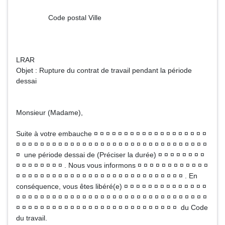
Code postal Ville
LRAR
Objet : Rupture du contrat de travail pendant la période
dessai
Monsieur (Madame),
Suite à votre embauche ¤ ¤ ¤ ¤ ¤ ¤ ¤ ¤ ¤ ¤ ¤ ¤ ¤ ¤ ¤ ¤ ¤ ¤ ¤
¤ ¤ ¤ ¤ ¤ ¤ ¤ ¤ ¤ ¤ ¤ ¤ ¤ ¤ ¤ ¤ ¤ ¤ ¤ ¤ ¤ ¤ ¤ ¤ ¤ ¤ ¤ ¤ ¤ ¤ ¤ ¤
¤ une période dessai de (Préciser la durée) ¤ ¤ ¤ ¤ ¤ ¤ ¤ ¤
¤ ¤ ¤ ¤ ¤ ¤ ¤ ¤ . Nous vous informons ¤ ¤ ¤ ¤ ¤ ¤ ¤ ¤ ¤ ¤ ¤ ¤
¤ ¤ ¤ ¤ ¤ ¤ ¤ ¤ ¤ ¤ ¤ ¤ ¤ ¤ ¤ ¤ ¤ ¤ ¤ ¤ ¤ ¤ ¤ ¤ ¤ ¤ ¤ ¤ . En
conséquence, vous êtes libéré(e) ¤ ¤ ¤ ¤ ¤ ¤ ¤ ¤ ¤ ¤ ¤ ¤ ¤ ¤
¤ ¤ ¤ ¤ ¤ ¤ ¤ ¤ ¤ ¤ ¤ ¤ ¤ ¤ ¤ ¤ ¤ ¤ ¤ ¤ ¤ ¤ ¤ ¤ ¤ ¤ ¤ ¤ ¤ ¤ ¤ ¤
¤ ¤ ¤ ¤ ¤ ¤ ¤ ¤ ¤ ¤ ¤ ¤ ¤ ¤ ¤ ¤ ¤ ¤ ¤ ¤ ¤ ¤ ¤ ¤ ¤ ¤ ¤ du Code
du travail.