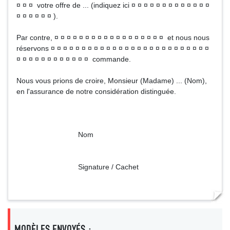
¤ ¤ ¤ votre offre de ... (indiquez ici ¤ ¤ ¤ ¤ ¤ ¤ ¤ ¤ ¤ ¤ ¤ ¤ ¤
¤ ¤ ¤ ¤ ¤ ¤ ).
Par contre, ¤ ¤ ¤ ¤ ¤ ¤ ¤ ¤ ¤ ¤ ¤ ¤ ¤ ¤ ¤ ¤ ¤ ¤ et nous nous
réservons ¤ ¤ ¤ ¤ ¤ ¤ ¤ ¤ ¤ ¤ ¤ ¤ ¤ ¤ ¤ ¤ ¤ ¤ ¤ ¤ ¤ ¤ ¤ ¤ ¤ ¤
¤ ¤ ¤ ¤ ¤ ¤ ¤ ¤ ¤ ¤ ¤ ¤ commande.
Nous vous prions de croire, Monsieur (Madame) ... (Nom),
en l'assurance de notre considération distinguée.
Nom
Signature / Cachet
MODÈLES ENVOYÉS :