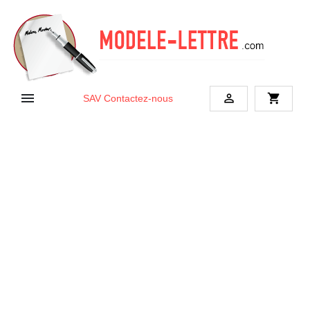


shopping_cart
SAV
Contactez-nous