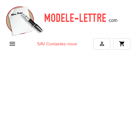


shopping_cart
SAV
Contactez-nous