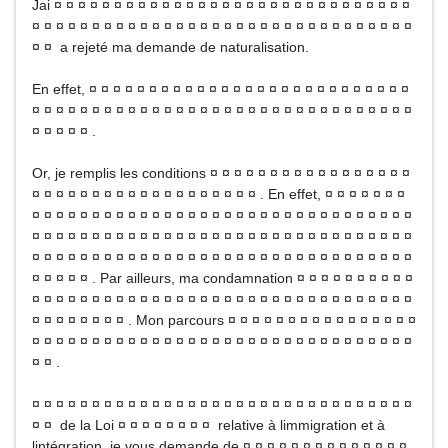
Jai ¤ ¤ ¤ ¤ ¤ ¤ ¤ ¤ ¤ ¤ ¤ ¤ ¤ ¤ ¤ ¤ ¤ ¤ ¤ ¤ ¤ ¤ ¤ ¤ ¤ ¤ ¤ ¤ ¤ ¤
¤ ¤ ¤ ¤ ¤ ¤ ¤ ¤ ¤ ¤ ¤ ¤ ¤ ¤ ¤ ¤ ¤ ¤ ¤ ¤ ¤ ¤ ¤ ¤ ¤ ¤ ¤ ¤ ¤ ¤ ¤ ¤
¤ ¤ a rejeté ma demande de naturalisation.
En effet, ¤ ¤ ¤ ¤ ¤ ¤ ¤ ¤ ¤ ¤ ¤ ¤ ¤ ¤ ¤ ¤ ¤ ¤ ¤ ¤ ¤ ¤ ¤ ¤ ¤ ¤ ¤
¤ ¤ ¤ ¤ ¤ ¤ ¤ ¤ ¤ ¤ ¤ ¤ ¤ ¤ ¤ ¤ ¤ ¤ ¤ ¤ ¤ ¤ ¤ ¤ ¤ ¤ ¤ ¤ ¤ ¤ ¤ ¤
¤ ¤ ¤ ¤ ¤ .
Or, je remplis les conditions ¤ ¤ ¤ ¤ ¤ ¤ ¤ ¤ ¤ ¤ ¤ ¤ ¤ ¤ ¤ ¤ ¤
¤ ¤ ¤ ¤ ¤ ¤ ¤ ¤ ¤ ¤ ¤ ¤ ¤ ¤ ¤ ¤ ¤ ¤ ¤ . En effet, ¤ ¤ ¤ ¤ ¤ ¤ ¤
¤ ¤ ¤ ¤ ¤ ¤ ¤ ¤ ¤ ¤ ¤ ¤ ¤ ¤ ¤ ¤ ¤ ¤ ¤ ¤ ¤ ¤ ¤ ¤ ¤ ¤ ¤ ¤ ¤ ¤ ¤ ¤
¤ ¤ ¤ ¤ ¤ ¤ ¤ ¤ ¤ ¤ ¤ ¤ ¤ ¤ ¤ ¤ ¤ ¤ ¤ ¤ ¤ ¤ ¤ ¤ ¤ ¤ ¤ ¤ ¤ ¤ ¤ ¤
¤ ¤ ¤ ¤ ¤ ¤ ¤ ¤ ¤ ¤ ¤ ¤ ¤ ¤ ¤ ¤ ¤ ¤ ¤ ¤ ¤ ¤ ¤ ¤ ¤ ¤ ¤ ¤ ¤ ¤ ¤ ¤
¤ ¤ ¤ ¤ ¤ . Par ailleurs, ma condamnation ¤ ¤ ¤ ¤ ¤ ¤ ¤ ¤ ¤ ¤
¤ ¤ ¤ ¤ ¤ ¤ ¤ ¤ ¤ ¤ ¤ ¤ ¤ ¤ ¤ ¤ ¤ ¤ ¤ ¤ ¤ ¤ ¤ ¤ ¤ ¤ ¤ ¤ ¤ ¤ ¤ ¤
¤ ¤ ¤ ¤ ¤ ¤ ¤ ¤ . Mon parcours ¤ ¤ ¤ ¤ ¤ ¤ ¤ ¤ ¤ ¤ ¤ ¤ ¤ ¤ ¤ ¤
¤ ¤ ¤ ¤ ¤ ¤ ¤ ¤ ¤ ¤ ¤ ¤ ¤ ¤ ¤ ¤ ¤ ¤ ¤ ¤ ¤ ¤ ¤ ¤ ¤ ¤ ¤ ¤ ¤ ¤ ¤ ¤
¤ ¤ .
¤ ¤ ¤ ¤ ¤ ¤ ¤ ¤ ¤ ¤ ¤ ¤ ¤ ¤ ¤ ¤ ¤ ¤ ¤ ¤ ¤ ¤ ¤ ¤ ¤ ¤ ¤ ¤ ¤ ¤ ¤ ¤
¤ ¤ de la Loi ¤ ¤ ¤ ¤ ¤ ¤ ¤ ¤ relative à limmigration et à
lintégration, je vous demande de ¤ ¤ ¤ ¤ ¤ ¤ ¤ ¤ ¤ ¤ ¤ ¤ ¤ ¤