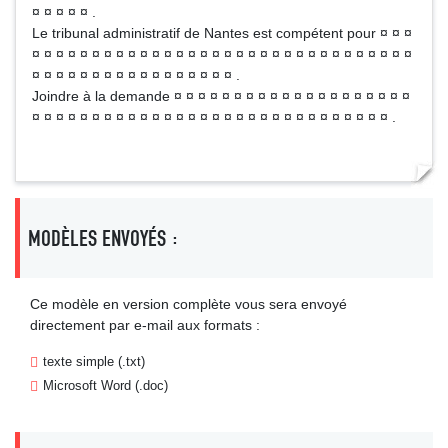
¤ ¤ ¤ ¤ ¤ .
Le tribunal administratif de Nantes est compétent pour ¤ ¤ ¤
¤ ¤ ¤ ¤ ¤ ¤ ¤ ¤ ¤ ¤ ¤ ¤ ¤ ¤ ¤ ¤ ¤ ¤ ¤ ¤ ¤ ¤ ¤ ¤ ¤ ¤ ¤ ¤ ¤ ¤ ¤ ¤
¤ ¤ ¤ ¤ ¤ ¤ ¤ ¤ ¤ ¤ ¤ ¤ ¤ ¤ ¤ ¤ ¤ .
Joindre à la demande ¤ ¤ ¤ ¤ ¤ ¤ ¤ ¤ ¤ ¤ ¤ ¤ ¤ ¤ ¤ ¤ ¤ ¤ ¤ ¤
¤ ¤ ¤ ¤ ¤ ¤ ¤ ¤ ¤ ¤ ¤ ¤ ¤ ¤ ¤ ¤ ¤ ¤ ¤ ¤ ¤ ¤ ¤ ¤ ¤ ¤ ¤ ¤ ¤ ¤ .
MODÈLES ENVOYÉS :
Ce modèle en version complète vous sera envoyé
directement par e-mail aux formats :
texte simple (.txt)
Microsoft Word (.doc)