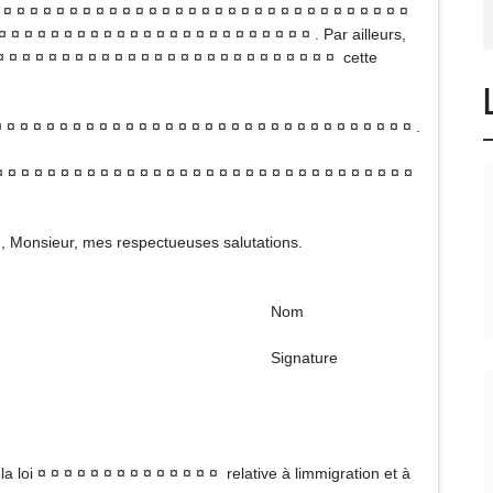
 ¤ ¤ ¤ ¤ ¤ ¤ ¤ ¤ ¤ ¤ ¤ ¤ ¤ ¤ ¤ ¤ ¤ ¤ ¤ ¤ ¤ ¤ ¤ ¤ ¤ ¤ ¤ ¤ ¤ ¤ ¤
¤ ¤ ¤ ¤ ¤ ¤ ¤ ¤ ¤ ¤ ¤ ¤ ¤ ¤ ¤ ¤ ¤ ¤ ¤ ¤ ¤ ¤ ¤ ¤ . Par ailleurs,
¤ ¤ ¤ ¤ ¤ ¤ ¤ ¤ ¤ ¤ ¤ ¤ ¤ ¤ ¤ ¤ ¤ ¤ ¤ ¤ ¤ ¤ ¤ ¤ ¤ cette
¤ ¤ ¤ ¤ ¤ ¤ ¤ ¤ ¤ ¤ ¤ ¤ ¤ ¤ ¤ ¤ ¤ ¤ ¤ ¤ ¤ ¤ ¤ ¤ ¤ ¤ ¤ ¤ ¤ ¤ ¤ .
¤ ¤ ¤ ¤ ¤ ¤ ¤ ¤ ¤ ¤ ¤ ¤ ¤ ¤ ¤ ¤ ¤ ¤ ¤ ¤ ¤ ¤ ¤ ¤ ¤ ¤ ¤ ¤ ¤ ¤ ¤
e, Monsieur, mes respectueuses salutations.
om
ature
la loi ¤ ¤ ¤ ¤ ¤ ¤ ¤ ¤ ¤ ¤ ¤ ¤ ¤ ¤ relative à limmigration et à