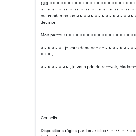
suis ¤ ¤ ¤ ¤ ¤ ¤ ¤ ¤ ¤ ¤ ¤ ¤ ¤ ¤ ¤ ¤ ¤ ¤ ¤ ¤ ¤ ¤ ¤ ¤
¤ ¤ ¤ ¤ ¤ ¤ ¤ ¤ ¤ ¤ ¤ ¤ ¤ ¤ ¤ ¤ ¤ ¤ ¤ ¤ ¤ ¤ ¤ ¤ ¤ ¤ 
ma condamnation ¤ ¤ ¤ ¤ ¤ ¤ ¤ ¤ ¤ ¤ ¤ ¤ ¤ ¤ ¤ ¤ ¤ 
décision.
Mon parcours ¤ ¤ ¤ ¤ ¤ ¤ ¤ ¤ ¤ ¤ ¤ ¤ ¤ ¤ ¤ ¤ ¤ ¤ ¤ 
¤ ¤ ¤ ¤ ¤ ¤ , je vous demande de ¤ ¤ ¤ ¤ ¤ ¤ ¤ ¤ ¤ 
¤ ¤ ¤ .
¤ ¤ ¤ ¤ ¤ ¤ ¤ ¤ , je vous prie de recevoir, Madam
N
Sign
Conseils :
Dispositions régies par les articles ¤ ¤ ¤ ¤ ¤ ¤ de 