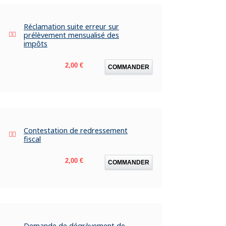
Réclamation suite erreur sur
prélèvement mensualisé des
impôts
Prix
2,00 €
COMMANDER
Contestation de redressement
fiscal
Prix
2,00 €
COMMANDER
Demande de dégrèvement de