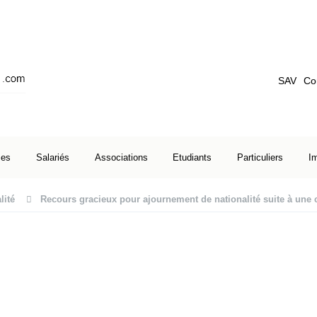
SAV
Co
ses
Salariés
Associations
Etudiants
Particuliers
I
lité
Recours gracieux pour ajournement de nationalité suite à un