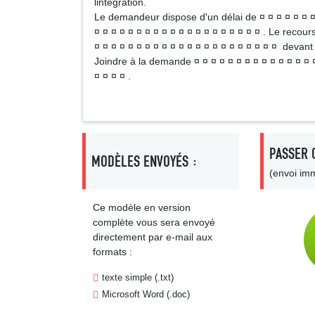
lintégration.
Le demandeur dispose d'un délai de ¤ ¤ ¤ ¤ ¤ ¤ ¤ ¤
¤ ¤ ¤ ¤ ¤ ¤ ¤ ¤ ¤ ¤ ¤ ¤ ¤ ¤ ¤ ¤ ¤ ¤ ¤ ¤ . Le recour
¤ ¤ ¤ ¤ ¤ ¤ ¤ ¤ ¤ ¤ ¤ ¤ ¤ ¤ ¤ ¤ ¤ ¤ ¤ ¤ ¤ ¤ devant 
Joindre à la demande ¤ ¤ ¤ ¤ ¤ ¤ ¤ ¤ ¤ ¤ ¤ ¤ ¤ ¤ ¤
¤ ¤ ¤ ¤ .
PASSER 
MODÈLES ENVOYÉS :
(envoi imm
Ce modèle en version
complète vous sera envoyé
directement par e-mail aux
formats :
texte simple (.txt)
Microsoft Word (.doc)