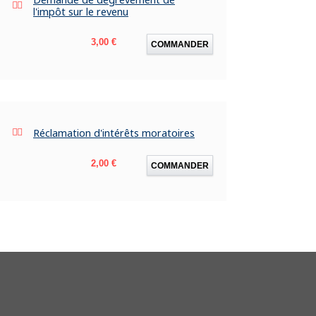
l'impôt sur le revenu
Prix
3,00 €
COMMANDER
Réclamation d'intérêts moratoires
Prix
2,00 €
COMMANDER