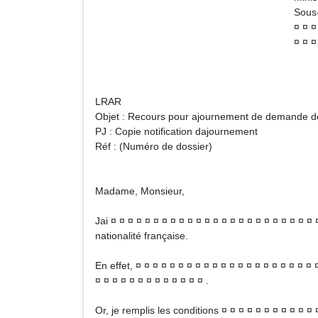
Sous-direction de laccès à 
¤ ¤ ¤ ¤ ¤ ¤ ¤ ¤
¤ ¤ ¤ ¤ ¤ ¤ ¤ ¤
LRAR
Objet : Recours pour ajournement de demande de 
PJ : Copie notification dajournement
Réf : (Numéro de dossier)
Madame, Monsieur,
Jai ¤ ¤ ¤ ¤ ¤ ¤ ¤ ¤ ¤ ¤ ¤ ¤ ¤ ¤ ¤ ¤ ¤ ¤ ¤ ¤ ¤ ¤ ¤ ¤ 
nationalité française.
En effet, ¤ ¤ ¤ ¤ ¤ ¤ ¤ ¤ ¤ ¤ ¤ ¤ ¤ ¤ ¤ ¤ ¤ ¤ ¤ ¤ 
¤ ¤ ¤ ¤ ¤ ¤ ¤ ¤ ¤ ¤ ¤ ¤ ¤ .
Or, je remplis les conditions ¤ ¤ ¤ ¤ ¤ ¤ ¤ ¤ ¤ ¤ ¤ ¤