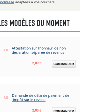
politesse
adaptées à vos courriers.
LES MODÈLES DU MOMENT
Attestation sur l'honneur de non
déclaration séparée de revenus
Prix
2,00 €
COMMANDER
Demande de délai de paiement de
l'impôt sur le revenu
Prix
2,00 €
COMMANDER