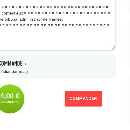
 ¤ ¤ ¤ ¤ ¤ ¤ ¤ ¤ ¤ ¤ ¤ ¤ ¤ ¤ ¤ ¤ ¤ ¤ ¤ ¤ ¤ ¤ ¤ ¤ ¤ ¤ ¤ ¤ ¤ ¤
s contentieux ¤ ¤ ¤ ¤ ¤ ¤ ¤ ¤ ¤ ¤ ¤ ¤ ¤ ¤ ¤ ¤ ¤ ¤ ¤ ¤ ¤ ¤ ¤ ¤ ¤
le tribunal administratif de Nantes.
 ¤ ¤ ¤ ¤ ¤ ¤ ¤ ¤ ¤ ¤ ¤ ¤ ¤ ¤ ¤ ¤ ¤ ¤ ¤ ¤ ¤ ¤ ¤ ¤ ¤ ¤ ¤ ¤ ¤ ¤ ¤
COMMANDE :
édiat par mail)
4,00 €
COMMANDER
Seulement !