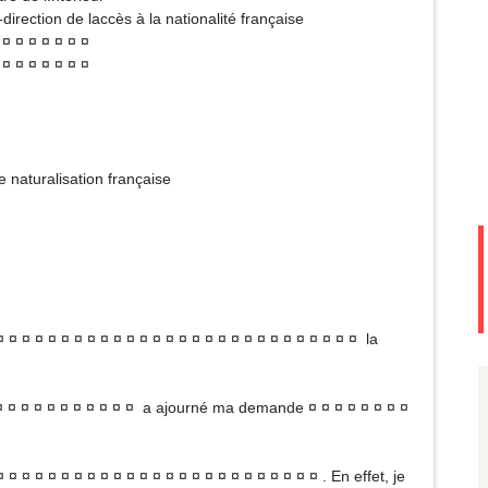
la nationalité française
 ¤ ¤
 ¤ ¤
naturalisation française
¤ ¤ ¤ ¤ ¤ ¤ ¤ ¤ ¤ ¤ ¤ ¤ ¤ ¤ ¤ ¤ ¤ ¤ ¤ ¤ ¤ ¤ ¤ ¤ ¤ ¤ ¤ ¤ la
¤ ¤ ¤ ¤ ¤ ¤ ¤ ¤ ¤ ¤ ¤ ¤ a ajourné ma demande ¤ ¤ ¤ ¤ ¤ ¤ ¤ ¤
 ¤ ¤ ¤ ¤ ¤ ¤ ¤ ¤ ¤ ¤ ¤ ¤ ¤ ¤ ¤ ¤ ¤ ¤ ¤ ¤ ¤ ¤ ¤ ¤ . En effet, je