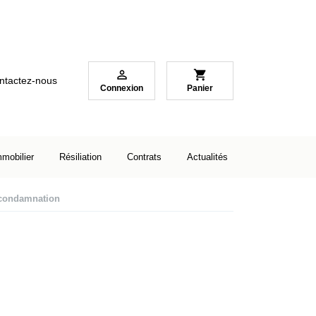

shopping_cart
ntactez-nous
Connexion
Panier
mmobilier
Résiliation
Contrats
Actualités
e condamnation