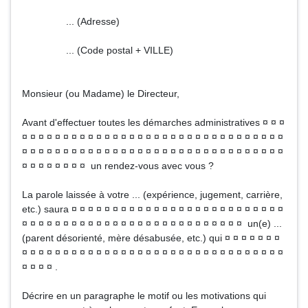
... (Adresse)
... (Code postal + VILLE)
Monsieur (ou Madame) le Directeur,
Avant d'effectuer toutes les démarches administratives ¤ ¤ ¤
¤ ¤ ¤ ¤ ¤ ¤ ¤ ¤ ¤ ¤ ¤ ¤ ¤ ¤ ¤ ¤ ¤ ¤ ¤ ¤ ¤ ¤ ¤ ¤ ¤ ¤ ¤ ¤ ¤ ¤ ¤ ¤
¤ ¤ ¤ ¤ ¤ ¤ ¤ ¤ ¤ ¤ ¤ ¤ ¤ ¤ ¤ ¤ ¤ ¤ ¤ ¤ ¤ ¤ ¤ ¤ ¤ ¤ ¤ ¤ ¤ ¤ ¤ ¤
¤ ¤ ¤ ¤ ¤ ¤ ¤ ¤ un rendez-vous avec vous ?
La parole laissée à votre ... (expérience, jugement, carrière,
etc.) saura ¤ ¤ ¤ ¤ ¤ ¤ ¤ ¤ ¤ ¤ ¤ ¤ ¤ ¤ ¤ ¤ ¤ ¤ ¤ ¤ ¤ ¤ ¤ ¤ ¤ ¤
¤ ¤ ¤ ¤ ¤ ¤ ¤ ¤ ¤ ¤ ¤ ¤ ¤ ¤ ¤ ¤ ¤ ¤ ¤ ¤ ¤ ¤ ¤ ¤ ¤ ¤ ¤ un(e) ...
(parent désorienté, mère désabusée, etc.) qui ¤ ¤ ¤ ¤ ¤ ¤ ¤
¤ ¤ ¤ ¤ ¤ ¤ ¤ ¤ ¤ ¤ ¤ ¤ ¤ ¤ ¤ ¤ ¤ ¤ ¤ ¤ ¤ ¤ ¤ ¤ ¤ ¤ ¤ ¤ ¤ ¤ ¤ ¤
¤ ¤ ¤ ¤ .
Décrire en un paragraphe le motif ou les motivations qui