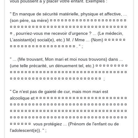
vous poussent à y placer votre enfant. Exemples :
" En manque de sécurité matérielle, physique et affective, ...
(son père, sa mère) ¤ ¤ ¤ ¤ ¤ ¤ ¤ ¤ ¤ ¤ ¤ ¤ ¤ ¤ ¤ ¤ ¤ ¤ ¤ ¤ ¤
¤ ¤ ¤ ¤ ¤ ¤ ¤ ¤ ¤ ¤ ¤ ¤ ¤ ¤ ¤ ¤ ¤ ¤ ¤ ¤ ¤ ¤ ¤ ¤ ¤ ¤ ¤ ¤ ¤ ¤ ¤ ¤
¤ , pourriez-vous me recevoir d'urgence ? ... (Le médecin,
L'assistant(e) social(e), etc.) M. / Mme ... (Nom) ¤ ¤ ¤ ¤ ¤ ¤
¤ ¤ ¤ ¤ ¤ ¤ ¤ ¤ ¤ ¤ ¤ ¤ ¤ ¤ ¤ ¤ ¤ ¤ . " ;
" ... (Me trouvant, Mon mari et moi nous trouvons) dans ...
(une telle précarité, un dénuement tel, etc.) ¤ ¤ ¤ ¤ ¤ ¤ ¤ ¤ ¤
¤ ¤ ¤ ¤ ¤ ¤ ¤ ¤ ¤ ¤ ¤ ¤ ¤ ¤ ¤ ¤ ¤ ¤ ¤ ¤ ¤ ¤ ¤ ¤ ¤ ¤ ¤ ¤ ¤ ¤ ¤ ¤
¤ ¤ ¤ ¤ ¤ ¤ ¤ ¤ ¤ ¤ ¤ ¤ ¤ ¤ ¤ ¤ ¤ ¤ ¤ ¤ ¤ ¤ ¤ ¤ ¤ ;
" Ce n'est pas de gaieté de cur, mais mon mari est
alcoolique et ¤ ¤ ¤ ¤ ¤ ¤ ¤ ¤ ¤ ¤ ¤ ¤ ¤ ¤ ¤ ¤ ¤ ¤ ¤ ¤ ¤ ¤ ¤ ¤ ¤
¤ ¤ ¤ ¤ ¤ ¤ ¤ ¤ ¤ ¤ ¤ ¤ ¤ ¤ ¤ ¤ ¤ ¤ ¤ ¤ ¤ ¤ ¤ ¤ ¤ ¤ ¤ ¤ ¤ ¤ ¤ ¤
¤ ¤ ¤ ¤ ¤ ¤ ¤ ¤ ¤ ¤ ¤ ¤ ¤ ¤ ¤ ¤ ¤ ¤ ¤ ¤ ¤ ¤ ¤ ¤ ¤ ¤ ¤ ¤ ¤ ¤ ¤ ¤
¤ ¤ ¤ ¤ ¤ ¤ ¤ ¤ ¤ ¤ ¤ ¤ ¤ ¤ ¤ ¤ ¤ ¤ ¤ ¤ ¤ ¤ ¤ ¤ ¤ ¤ ¤ ¤ ¤ ¤ ¤ ¤
¤ ¤ ¤ ¤ ¤ ¤ vous protégiez ... (Prénom de l'enfant ou de
l'adolescent(e)). " ;