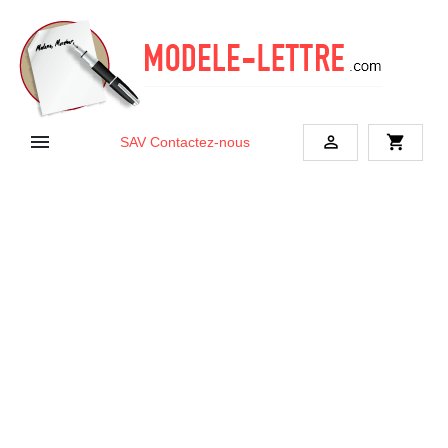


shopping_cart
SAV
Contactez-nous