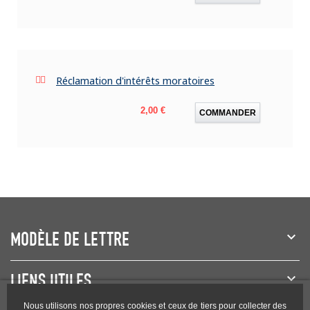
Réclamation d'intérêts moratoires
Prix
2,00 €
COMMANDER
MODÈLE DE LETTRE
LIENS UTILES
Nous utilisons nos propres cookies et ceux de tiers pour collecter des