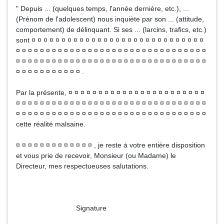
" Depuis ... (quelques temps, l'année dernière, etc.), ...
(Prénom de l'adolescent) nous inquiète par son ... (attitude,
comportement) de délinquant. Si ses ... (larcins, trafics, etc.)
sont ¤ ¤ ¤ ¤ ¤ ¤ ¤ ¤ ¤ ¤ ¤ ¤ ¤ ¤ ¤ ¤ ¤ ¤ ¤ ¤ ¤ ¤ ¤ ¤ ¤ ¤ ¤ ¤ ¤
¤ ¤ ¤ ¤ ¤ ¤ ¤ ¤ ¤ ¤ ¤ ¤ ¤ ¤ ¤ ¤ ¤ ¤ ¤ ¤ ¤ ¤ ¤ ¤ ¤ ¤ ¤ ¤ ¤ ¤ ¤ ¤
¤ ¤ ¤ ¤ ¤ ¤ ¤ ¤ ¤ ¤ ¤ ¤ ¤ ¤ ¤ ¤ ¤ ¤ ¤ ¤ ¤ ¤ ¤ ¤ ¤ ¤ ¤ ¤ ¤ ¤ ¤ ¤
¤ ¤ ¤ ¤ ¤ ¤ ¤ ¤ ¤ ¤ ¤ .
Par la présente, ¤ ¤ ¤ ¤ ¤ ¤ ¤ ¤ ¤ ¤ ¤ ¤ ¤ ¤ ¤ ¤ ¤ ¤ ¤ ¤ ¤ ¤ ¤
¤ ¤ ¤ ¤ ¤ ¤ ¤ ¤ ¤ ¤ ¤ ¤ ¤ ¤ ¤ ¤ ¤ ¤ ¤ ¤ ¤ ¤ ¤ ¤ ¤ ¤ ¤ ¤ ¤ ¤ ¤ ¤
¤ ¤ ¤ ¤ ¤ ¤ ¤ ¤ ¤ ¤ ¤ ¤ ¤ ¤ ¤ ¤ ¤ ¤ ¤ ¤ ¤ ¤ ¤ ¤ ¤ ¤ ¤ ¤ ¤ ¤ ¤ ¤
cette réalité malsaine.
¤ ¤ ¤ ¤ ¤ ¤ ¤ ¤ ¤ ¤ ¤ ¤ ¤ , je reste à votre entière disposition
et vous prie de recevoir, Monsieur (ou Madame) le
Directeur, mes respectueuses salutations.
Signature