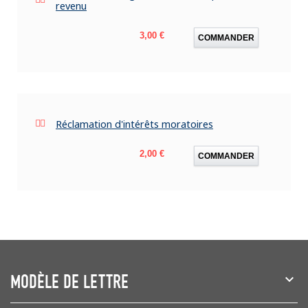
revenu
Prix
3,00 €
COMMANDER
Réclamation d'intérêts moratoires
Prix
2,00 €
COMMANDER
MODÈLE DE LETTRE