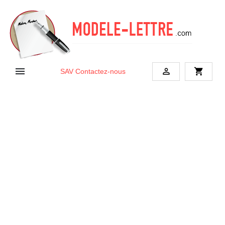


shopping_cart
SAV
Contactez-nous