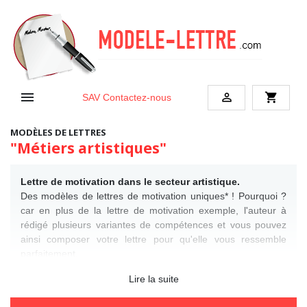


shopping_cart
SAV
Contactez-nous
MODÈLES DE LETTRES
"Métiers artistiques"
Lettre de motivation dans le secteur artistique.
Des modèles de lettres de motivation uniques* ! Pourquoi ?
car en plus de la lettre de motivation exemple, l'auteur à
rédigé plusieurs variantes de compétences et vous pouvez
ainsi composer votre lettre pour qu'elle vous ressemble
parfaitement.
* uniquement lettre à tarif 3.90 € / 1.95 €
Lire la suite
Voir des exemples de
lettre de motivation gratuit
.