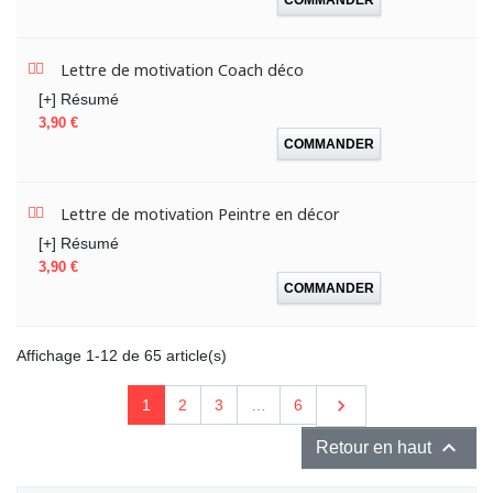
Lettre de motivation Coach déco
[+] Résumé
Prix
3,90 €
COMMANDER
Lettre de motivation Peintre en décor
[+] Résumé
Prix
3,90 €
COMMANDER
Affichage 1-12 de 65 article(s)
Suivant

1
2
3
…
6

Retour en haut