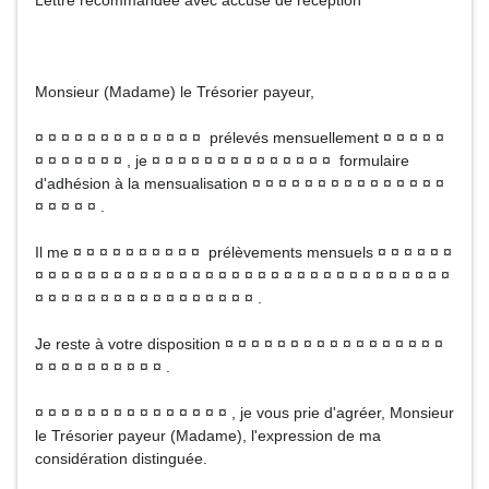
Lettre recommandée avec accusé de réception
Monsieur (Madame) le Trésorier payeur,
¤ ¤ ¤ ¤ ¤ ¤ ¤ ¤ ¤ ¤ ¤ ¤ ¤ prélevés mensuellement ¤ ¤ ¤ ¤ ¤
¤ ¤ ¤ ¤ ¤ ¤ ¤ , je ¤ ¤ ¤ ¤ ¤ ¤ ¤ ¤ ¤ ¤ ¤ ¤ ¤ ¤ formulaire
d'adhésion à la mensualisation ¤ ¤ ¤ ¤ ¤ ¤ ¤ ¤ ¤ ¤ ¤ ¤ ¤ ¤ ¤
¤ ¤ ¤ ¤ ¤ .
Il me ¤ ¤ ¤ ¤ ¤ ¤ ¤ ¤ ¤ ¤ prélèvements mensuels ¤ ¤ ¤ ¤ ¤ ¤
¤ ¤ ¤ ¤ ¤ ¤ ¤ ¤ ¤ ¤ ¤ ¤ ¤ ¤ ¤ ¤ ¤ ¤ ¤ ¤ ¤ ¤ ¤ ¤ ¤ ¤ ¤ ¤ ¤ ¤ ¤ ¤
¤ ¤ ¤ ¤ ¤ ¤ ¤ ¤ ¤ ¤ ¤ ¤ ¤ ¤ ¤ ¤ ¤ .
Je reste à votre disposition ¤ ¤ ¤ ¤ ¤ ¤ ¤ ¤ ¤ ¤ ¤ ¤ ¤ ¤ ¤ ¤ ¤
¤ ¤ ¤ ¤ ¤ ¤ ¤ ¤ ¤ ¤ .
¤ ¤ ¤ ¤ ¤ ¤ ¤ ¤ ¤ ¤ ¤ ¤ ¤ ¤ ¤ , je vous prie d'agréer, Monsieur
le Trésorier payeur (Madame), l'expression de ma
considération distinguée.