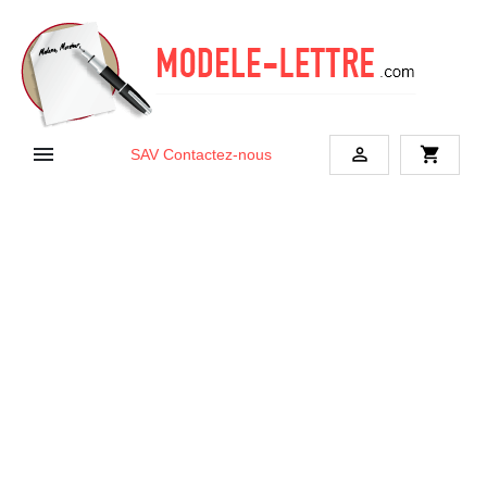


shopping_cart
SAV
Contactez-nous