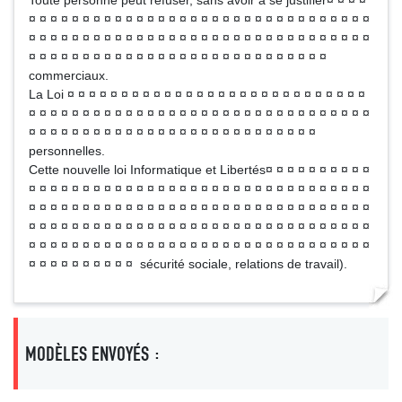
Toute personne peut refuser, sans avoir à se justifier¤ ¤ ¤ ¤
¤ ¤ ¤ ¤ ¤ ¤ ¤ ¤ ¤ ¤ ¤ ¤ ¤ ¤ ¤ ¤ ¤ ¤ ¤ ¤ ¤ ¤ ¤ ¤ ¤ ¤ ¤ ¤ ¤ ¤ ¤ ¤
¤ ¤ ¤ ¤ ¤ ¤ ¤ ¤ ¤ ¤ ¤ ¤ ¤ ¤ ¤ ¤ ¤ ¤ ¤ ¤ ¤ ¤ ¤ ¤ ¤ ¤ ¤ ¤ ¤ ¤ ¤ ¤
¤ ¤ ¤ ¤ ¤ ¤ ¤ ¤ ¤ ¤ ¤ ¤ ¤ ¤ ¤ ¤ ¤ ¤ ¤ ¤ ¤ ¤ ¤ ¤ ¤ ¤ ¤ ¤
commerciaux.
La Loi ¤ ¤ ¤ ¤ ¤ ¤ ¤ ¤ ¤ ¤ ¤ ¤ ¤ ¤ ¤ ¤ ¤ ¤ ¤ ¤ ¤ ¤ ¤ ¤ ¤ ¤ ¤ ¤
¤ ¤ ¤ ¤ ¤ ¤ ¤ ¤ ¤ ¤ ¤ ¤ ¤ ¤ ¤ ¤ ¤ ¤ ¤ ¤ ¤ ¤ ¤ ¤ ¤ ¤ ¤ ¤ ¤ ¤ ¤ ¤
¤ ¤ ¤ ¤ ¤ ¤ ¤ ¤ ¤ ¤ ¤ ¤ ¤ ¤ ¤ ¤ ¤ ¤ ¤ ¤ ¤ ¤ ¤ ¤ ¤ ¤ ¤
personnelles.
Cette nouvelle loi Informatique et Libertés¤ ¤ ¤ ¤ ¤ ¤ ¤ ¤ ¤ ¤
¤ ¤ ¤ ¤ ¤ ¤ ¤ ¤ ¤ ¤ ¤ ¤ ¤ ¤ ¤ ¤ ¤ ¤ ¤ ¤ ¤ ¤ ¤ ¤ ¤ ¤ ¤ ¤ ¤ ¤ ¤ ¤
¤ ¤ ¤ ¤ ¤ ¤ ¤ ¤ ¤ ¤ ¤ ¤ ¤ ¤ ¤ ¤ ¤ ¤ ¤ ¤ ¤ ¤ ¤ ¤ ¤ ¤ ¤ ¤ ¤ ¤ ¤ ¤
¤ ¤ ¤ ¤ ¤ ¤ ¤ ¤ ¤ ¤ ¤ ¤ ¤ ¤ ¤ ¤ ¤ ¤ ¤ ¤ ¤ ¤ ¤ ¤ ¤ ¤ ¤ ¤ ¤ ¤ ¤ ¤
¤ ¤ ¤ ¤ ¤ ¤ ¤ ¤ ¤ ¤ ¤ ¤ ¤ ¤ ¤ ¤ ¤ ¤ ¤ ¤ ¤ ¤ ¤ ¤ ¤ ¤ ¤ ¤ ¤ ¤ ¤ ¤
¤ ¤ ¤ ¤ ¤ ¤ ¤ ¤ ¤ ¤ sécurité sociale, relations de travail).
MODÈLES ENVOYÉS :