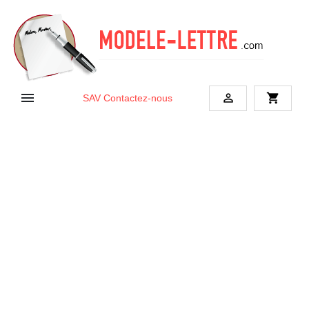


shopping_cart
SAV
Contactez-nous