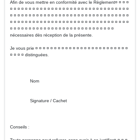
Afin de vous mettre en conformité avec le Règlement¤ ¤ ¤ ¤
¤ ¤ ¤ ¤ ¤ ¤ ¤ ¤ ¤ ¤ ¤ ¤ ¤ ¤ ¤ ¤ ¤ ¤ ¤ ¤ ¤ ¤ ¤ ¤ ¤ ¤ ¤ ¤ ¤ ¤ ¤ ¤
¤ ¤ ¤ ¤ ¤ ¤ ¤ ¤ ¤ ¤ ¤ ¤ ¤ ¤ ¤ ¤ ¤ ¤ ¤ ¤ ¤ ¤ ¤ ¤ ¤ ¤ ¤ ¤ ¤ ¤ ¤ ¤
¤ ¤ ¤ ¤ ¤ ¤ ¤ ¤ ¤ ¤ ¤ ¤ ¤ ¤ ¤ ¤ ¤ ¤ ¤ ¤ ¤ ¤ ¤ ¤ ¤ ¤ ¤ ¤ ¤ ¤ ¤ ¤
¤ ¤ ¤ ¤ ¤ ¤ ¤ ¤ ¤ ¤ ¤ ¤ ¤ ¤ ¤ ¤ ¤ ¤ ¤ ¤ ¤ ¤ ¤ ¤ ¤ ¤ ¤ ¤
nécessaires dès réception de la présente.
Je vous prie ¤ ¤ ¤ ¤ ¤ ¤ ¤ ¤ ¤ ¤ ¤ ¤ ¤ ¤ ¤ ¤ ¤ ¤ ¤ ¤ ¤ ¤ ¤ ¤ ¤
¤ ¤ ¤ ¤ distinguées.
Nom
Signature / Cachet
Conseils :