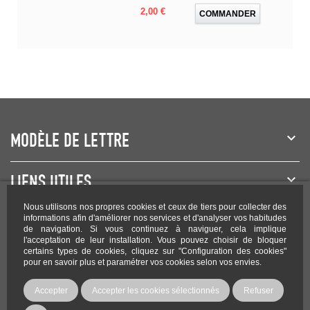
Prix
2,00 €
COMMANDER
MODÈLE DE LETTRE
LIENS UTILES
Nous utilisons nos propres cookies et ceux de tiers pour collecter des
NEWSLETTER
informations afin d'améliorer nos services et d'analyser vos habitudes
de navigation. Si vous continuez à naviguer, cela implique
l'acceptation de leur installation. Vous pouvez choisir de bloquer
certains types de cookies, cliquez sur "Configuration des cookies"
pour en savoir plus et paramétrer vos cookies selon vos envies.
Rejoignez-nous sur les réseaux !
Accepter
Accepter les cookies sélectionnés
Refuser