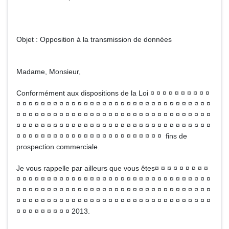
Objet : Opposition à la transmission de données
Madame, Monsieur,
Conformément aux dispositions de la Loi ¤ ¤ ¤ ¤ ¤ ¤ ¤ ¤ ¤ ¤
¤ ¤ ¤ ¤ ¤ ¤ ¤ ¤ ¤ ¤ ¤ ¤ ¤ ¤ ¤ ¤ ¤ ¤ ¤ ¤ ¤ ¤ ¤ ¤ ¤ ¤ ¤ ¤ ¤ ¤ ¤ ¤
¤ ¤ ¤ ¤ ¤ ¤ ¤ ¤ ¤ ¤ ¤ ¤ ¤ ¤ ¤ ¤ ¤ ¤ ¤ ¤ ¤ ¤ ¤ ¤ ¤ ¤ ¤ ¤ ¤ ¤ ¤ ¤
¤ ¤ ¤ ¤ ¤ ¤ ¤ ¤ ¤ ¤ ¤ ¤ ¤ ¤ ¤ ¤ ¤ ¤ ¤ ¤ ¤ ¤ ¤ ¤ ¤ ¤ ¤ ¤ ¤ ¤ ¤ ¤
¤ ¤ ¤ ¤ ¤ ¤ ¤ ¤ ¤ ¤ ¤ ¤ ¤ ¤ ¤ ¤ ¤ ¤ ¤ ¤ ¤ ¤ ¤ ¤ fins de
prospection commerciale.
Je vous rappelle par ailleurs que vous êtes¤ ¤ ¤ ¤ ¤ ¤ ¤ ¤ ¤
¤ ¤ ¤ ¤ ¤ ¤ ¤ ¤ ¤ ¤ ¤ ¤ ¤ ¤ ¤ ¤ ¤ ¤ ¤ ¤ ¤ ¤ ¤ ¤ ¤ ¤ ¤ ¤ ¤ ¤ ¤ ¤
¤ ¤ ¤ ¤ ¤ ¤ ¤ ¤ ¤ ¤ ¤ ¤ ¤ ¤ ¤ ¤ ¤ ¤ ¤ ¤ ¤ ¤ ¤ ¤ ¤ ¤ ¤ ¤ ¤ ¤ ¤ ¤
¤ ¤ ¤ ¤ ¤ ¤ ¤ ¤ ¤ ¤ ¤ ¤ ¤ ¤ ¤ ¤ ¤ ¤ ¤ ¤ ¤ ¤ ¤ ¤ ¤ ¤ ¤ ¤ ¤ ¤ ¤ ¤
¤ ¤ ¤ ¤ ¤ ¤ ¤ ¤ ¤ 2013.