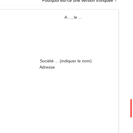
Pourquoi est-ce une version tronquée ?
 ..., le ...
ndiquer le nom)
sse