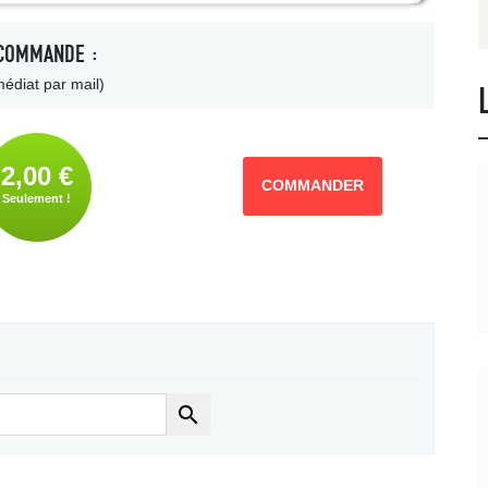
COMMANDE :
édiat par mail)
2,00 €
COMMANDER
Seulement !
