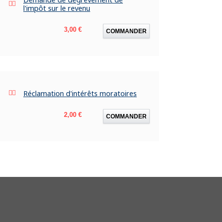
l'impôt sur le revenu
Prix
3,00 €
COMMANDER
Réclamation d'intérêts moratoires
Prix
2,00 €
COMMANDER