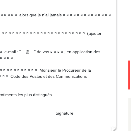
¤ ¤ ¤ ¤ ¤ alors que je n'ai jamais ¤ ¤ ¤ ¤ ¤ ¤ ¤ ¤ ¤ ¤ ¤ ¤ ¤ ¤
 ¤ ¤ ¤ ¤ ¤ ¤ ¤ ¤ ¤ ¤ ¤ ¤ ¤ ¤ ¤ ¤ ¤ ¤ ¤ ¤ ¤ ¤ ¤ ¤ (ajouter
e-mail : " ...@... " de vos ¤ ¤ ¤ ¤ , en application des
¤ ¤ ¤ ¤ .
e ¤ ¤ ¤ ¤ ¤ ¤ ¤ ¤ ¤ ¤ ¤ Monsieur le Procureur de la
 ¤ ¤ ¤ ¤ Code des Postes et des Communications
ntiments les plus distingués.
ture