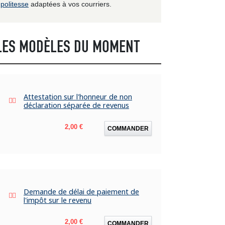
politesse
adaptées à vos courriers.
LES MODÈLES DU MOMENT
Attestation sur l'honneur de non
déclaration séparée de revenus
Prix
2,00 €
COMMANDER
Demande de délai de paiement de
l'impôt sur le revenu
Prix
2,00 €
COMMANDER