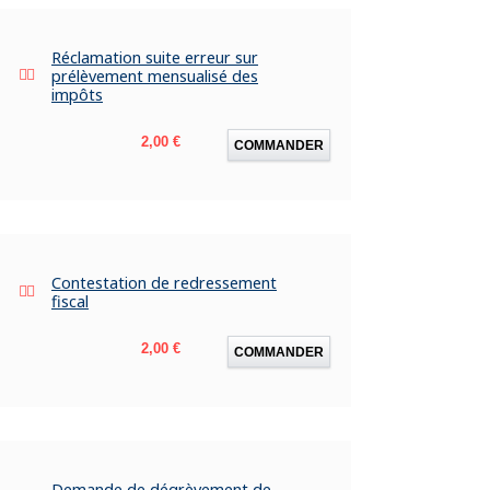
Réclamation suite erreur sur
prélèvement mensualisé des
impôts
Prix
2,00 €
COMMANDER
Contestation de redressement
fiscal
Prix
2,00 €
COMMANDER
Demande de dégrèvement de