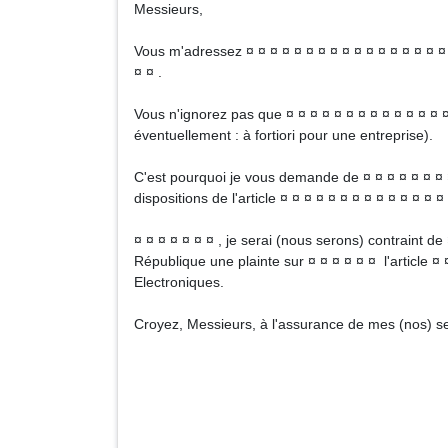
Messieurs,
Vous m'adressez ¤ ¤ ¤ ¤ ¤ ¤ ¤ ¤ ¤ ¤ ¤ ¤ ¤ ¤ ¤ ¤ ¤ 
¤ ¤ .
Vous n'ignorez pas que ¤ ¤ ¤ ¤ ¤ ¤ ¤ ¤ ¤ ¤ ¤ ¤ ¤ ¤
éventuellement : à fortiori pour une entreprise).
C'est pourquoi je vous demande de ¤ ¤ ¤ ¤ ¤ ¤ ¤ ¤ 
dispositions de l'article ¤ ¤ ¤ ¤ ¤ ¤ ¤ ¤ ¤ ¤ ¤ ¤ ¤ ¤ 
¤ ¤ ¤ ¤ ¤ ¤ ¤ , je serai (nous serons) contraint d
République une plainte sur ¤ ¤ ¤ ¤ ¤ ¤ l'article
Electroniques.
Croyez, Messieurs, à l'assurance de mes (nos) se
Signa