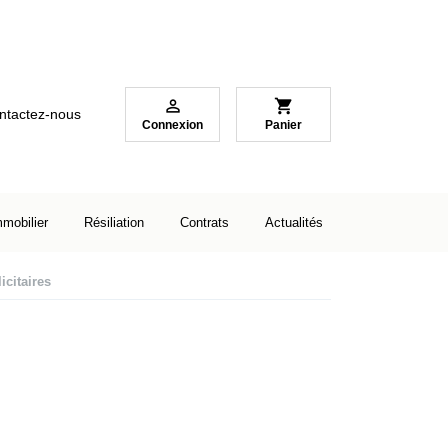

shopping_cart
ntactez-nous
Connexion
Panier
mmobilier
Résiliation
Contrats
Actualités
icitaires