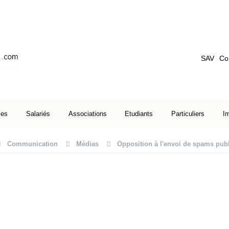
SAV
Co
ses
Salariés
Associations
Etudiants
Particuliers
I
Communication
Médias
Opposition à l'envoi de spams publ