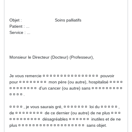
Objet : Soins palliatifs
Patient : ...
Service : ...
Monsieur le Directeur (Docteur) (Professeur),
Je vous remercie ¤ ¤ ¤ ¤ ¤ ¤ ¤ ¤ ¤ ¤ ¤ ¤ ¤ ¤ ¤ ¤ pouvoir
pour ¤ ¤ ¤ ¤ ¤ ¤ ¤ ¤ mon père (ou autre), hospitalisé ¤ ¤ ¤ ¤
¤ ¤ ¤ ¤ ¤ ¤ ¤ ¤ d'un cancer (ou autre) sans ¤ ¤ ¤ ¤ ¤ ¤ ¤ ¤ ¤
¤ ¤ ¤ ¤ .
¤ ¤ ¤ ¤ , je vous saurais gré, ¤ ¤ ¤ ¤ ¤ ¤ ¤ loi du ¤ ¤ ¤ ¤ ¤ ,
de ¤ ¤ ¤ ¤ ¤ ¤ ¤ ¤ de ce dernier (ou autre) de ne plus ¤ ¤ ¤
¤ ¤ ¤ ¤ ¤ ¤ ¤ ¤ ¤ désagréables ¤ ¤ ¤ ¤ ¤ ¤ inutiles et de ne
plus ¤ ¤ ¤ ¤ ¤ ¤ ¤ ¤ ¤ ¤ ¤ ¤ ¤ ¤ ¤ ¤ ¤ ¤ ¤ sans objet.