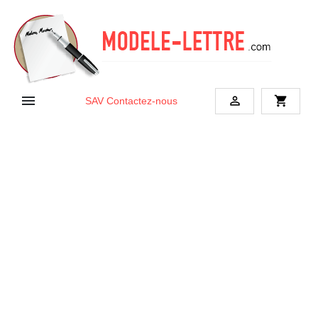


shopping_cart
SAV
Contactez-nous