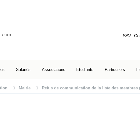
SAV
Co
ses
Salariés
Associations
Etudiants
Particuliers
I
tion
Mairie
Refus de communication de la liste des membres 