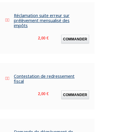
Réclamation suite erreur sur
prélèvement mensualisé des
impôts
Prix
2,00 €
COMMANDER
Contestation de redressement
fiscal
Prix
2,00 €
COMMANDER
Demande de dégrèvement de