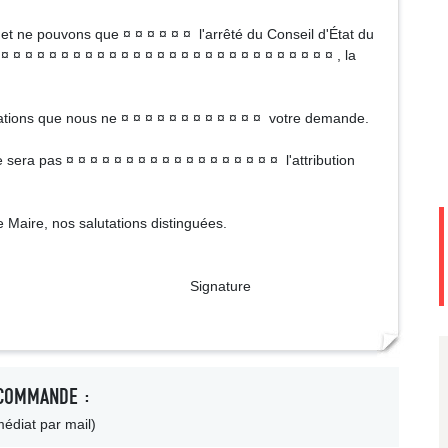
et ne pouvons que ¤ ¤ ¤ ¤ ¤ ¤ l'arrêté du Conseil d'État du
¤ ¤ ¤ ¤ ¤ ¤ ¤ ¤ ¤ ¤ ¤ ¤ ¤ ¤ ¤ ¤ ¤ ¤ ¤ ¤ ¤ ¤ ¤ ¤ ¤ ¤ ¤ ¤ , la
iations que nous ne ¤ ¤ ¤ ¤ ¤ ¤ ¤ ¤ ¤ ¤ ¤ ¤ votre demande.
 sera pas ¤ ¤ ¤ ¤ ¤ ¤ ¤ ¤ ¤ ¤ ¤ ¤ ¤ ¤ ¤ ¤ ¤ ¤ l'attribution
Maire, nos salutations distinguées.
ture
COMMANDE :
édiat par mail)