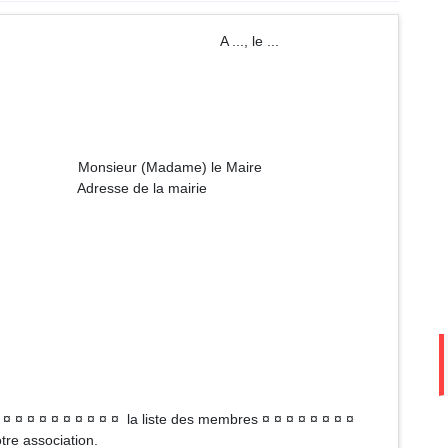
tion A ..., le ...
me) le Maire
a mairie
 ¤ ¤ ¤ ¤ ¤ ¤ ¤ ¤ ¤ ¤ ¤ la liste des membres ¤ ¤ ¤ ¤ ¤ ¤ ¤ ¤
tre association.