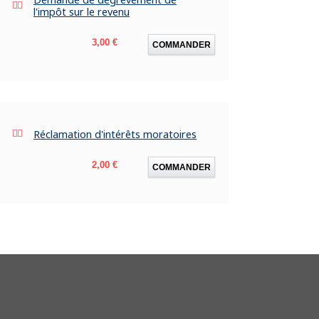
l'impôt sur le revenu
Prix
3,00 €
COMMANDER
Réclamation d'intérêts moratoires
Prix
2,00 €
COMMANDER