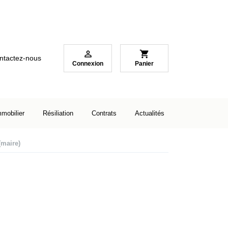

shopping_cart
ntactez-nous
Connexion
Panier
mmobilier
Résiliation
Contrats
Actualités
(maire)