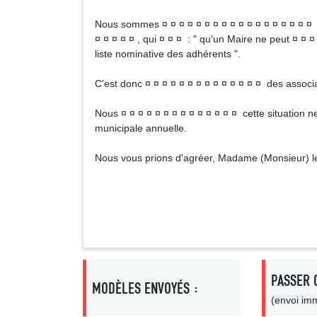
Nous sommes ¤ ¤ ¤ ¤ ¤ ¤ ¤ ¤ ¤ ¤ ¤ ¤ ¤ ¤ ¤ ¤ ¤ ¤ 
¤ ¤ ¤ ¤ ¤ , qui ¤ ¤ ¤ : " qu'un Maire ne peut ¤ ¤ ¤ 
liste nominative des adhérents ".
C'est donc ¤ ¤ ¤ ¤ ¤ ¤ ¤ ¤ ¤ ¤ ¤ ¤ ¤ ¤ des assoc
Nous ¤ ¤ ¤ ¤ ¤ ¤ ¤ ¤ ¤ ¤ ¤ ¤ ¤ ¤ cette situation ne
municipale annuelle.
Nous vous prions d'agréer, Madame (Monsieur) le 
Signa
PASSER 
MODÈLES ENVOYÉS :
(envoi imm