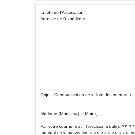
Entête de l'Associa
Adresse de l'expéditeur
Monsieur (Mada
Adresse de l
Objet : Communication de la liste des membres
Madame (Monsieur) le Maire,
Par votre courrier du ... (précisez la date), ¤ ¤ ¤
montant de la subvention ¤ ¤ ¤ ¤ ¤ ¤ ¤ ¤ ¤ ¤ ¤ no