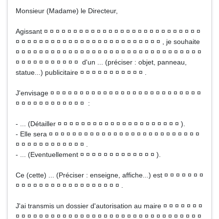
Monsieur (Madame) le Directeur,
Agissant ¤ ¤ ¤ ¤ ¤ ¤ ¤ ¤ ¤ ¤ ¤ ¤ ¤ ¤ ¤ ¤ ¤ ¤ ¤ ¤ ¤ ¤ ¤ ¤ ¤ ¤ ¤
¤ ¤ ¤ ¤ ¤ ¤ ¤ ¤ ¤ ¤ ¤ ¤ ¤ ¤ ¤ ¤ ¤ ¤ ¤ ¤ ¤ ¤ ¤ ¤ ¤ , je souhaite
¤ ¤ ¤ ¤ ¤ ¤ ¤ ¤ ¤ ¤ ¤ ¤ ¤ ¤ ¤ ¤ ¤ ¤ ¤ ¤ ¤ ¤ ¤ ¤ ¤ ¤ ¤ ¤ ¤ ¤ ¤ ¤
¤ ¤ ¤ ¤ ¤ ¤ ¤ ¤ ¤ ¤ ¤ d'un ... (préciser : objet, panneau,
statue...) publicitaire ¤ ¤ ¤ ¤ ¤ ¤ ¤ ¤ ¤ ¤ ¤ .
J'envisage ¤ ¤ ¤ ¤ ¤ ¤ ¤ ¤ ¤ ¤ ¤ ¤ ¤ ¤ ¤ ¤ ¤ ¤ ¤ ¤ ¤ ¤ ¤ ¤ ¤ ¤
¤ ¤ ¤ ¤ ¤ ¤ ¤ ¤ ¤ ¤ ¤ ¤ :
- ... (Détailler ¤ ¤ ¤ ¤ ¤ ¤ ¤ ¤ ¤ ¤ ¤ ¤ ¤ ¤ ¤ ¤ ¤ ¤ ¤ ¤ ¤ ).
- Elle sera ¤ ¤ ¤ ¤ ¤ ¤ ¤ ¤ ¤ ¤ ¤ ¤ ¤ ¤ ¤ ¤ ¤ ¤ ¤ ¤ ¤ ¤ ¤ ¤ ¤ ¤
¤ ¤ ¤ ¤ ¤ ¤ ¤ ¤ ¤ ¤ ¤ ¤ .
- ... (Eventuellement ¤ ¤ ¤ ¤ ¤ ¤ ¤ ¤ ¤ ¤ ¤ ¤ ¤ ).
Ce (cette) ... (Préciser : enseigne, affiche...) est ¤ ¤ ¤ ¤ ¤ ¤ ¤
¤ ¤ ¤ ¤ ¤ ¤ ¤ ¤ ¤ ¤ ¤ ¤ ¤ ¤ ¤ ¤ ¤ ¤ .
J'ai transmis un dossier d'autorisation au maire ¤ ¤ ¤ ¤ ¤ ¤ ¤
¤ ¤ ¤ ¤ ¤ ¤ ¤ ¤ ¤ ¤ ¤ ¤ ¤ ¤ ¤ ¤ ¤ ¤ ¤ ¤ ¤ ¤ ¤ ¤ ¤ ¤ ¤ ¤ ¤ ¤ ¤ ¤