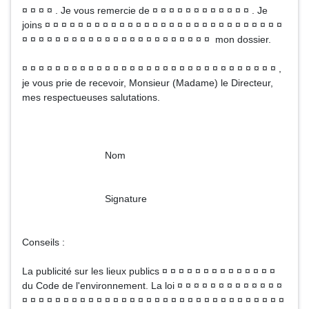
¤ ¤ ¤ ¤ . Je vous remercie de ¤ ¤ ¤ ¤ ¤ ¤ ¤ ¤ ¤ ¤ ¤ ¤ . Je
joins ¤ ¤ ¤ ¤ ¤ ¤ ¤ ¤ ¤ ¤ ¤ ¤ ¤ ¤ ¤ ¤ ¤ ¤ ¤ ¤ ¤ ¤ ¤ ¤ ¤ ¤ ¤ ¤ ¤
¤ ¤ ¤ ¤ ¤ ¤ ¤ ¤ ¤ ¤ ¤ ¤ ¤ ¤ ¤ ¤ ¤ ¤ ¤ ¤ ¤ ¤ ¤ mon dossier.
¤ ¤ ¤ ¤ ¤ ¤ ¤ ¤ ¤ ¤ ¤ ¤ ¤ ¤ ¤ ¤ ¤ ¤ ¤ ¤ ¤ ¤ ¤ ¤ ¤ ¤ ¤ ¤ ¤ ¤ ¤ ,
je vous prie de recevoir, Monsieur (Madame) le Directeur,
mes respectueuses salutations.
Nom
Signature
Conseils :
La publicité sur les lieux publics ¤ ¤ ¤ ¤ ¤ ¤ ¤ ¤ ¤ ¤ ¤ ¤ ¤ ¤
du Code de l'environnement. La loi ¤ ¤ ¤ ¤ ¤ ¤ ¤ ¤ ¤ ¤ ¤ ¤ ¤
¤ ¤ ¤ ¤ ¤ ¤ ¤ ¤ ¤ ¤ ¤ ¤ ¤ ¤ ¤ ¤ ¤ ¤ ¤ ¤ ¤ ¤ ¤ ¤ ¤ ¤ ¤ ¤ ¤ ¤ ¤ ¤