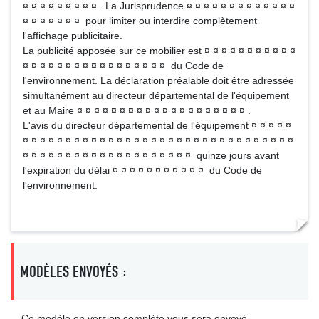
¤ ¤ ¤ ¤ ¤ ¤ ¤ ¤ ¤ . La Jurisprudence ¤ ¤ ¤ ¤ ¤ ¤ ¤ ¤ ¤ ¤ ¤ ¤ ¤
¤ ¤ ¤ ¤ ¤ ¤ ¤ pour limiter ou interdire complètement
l'affichage publicitaire.
La publicité apposée sur ce mobilier est ¤ ¤ ¤ ¤ ¤ ¤ ¤ ¤ ¤ ¤ ¤
¤ ¤ ¤ ¤ ¤ ¤ ¤ ¤ ¤ ¤ ¤ ¤ ¤ ¤ ¤ ¤ ¤ du Code de
l'environnement. La déclaration préalable doit être adressée
simultanément au directeur départemental de l'équipement
et au Maire ¤ ¤ ¤ ¤ ¤ ¤ ¤ ¤ ¤ ¤ ¤ ¤ ¤ ¤ ¤ ¤ ¤ ¤ ¤ ¤ .
L'avis du directeur départemental de l'équipement ¤ ¤ ¤ ¤ ¤
¤ ¤ ¤ ¤ ¤ ¤ ¤ ¤ ¤ ¤ ¤ ¤ ¤ ¤ ¤ ¤ ¤ ¤ ¤ ¤ ¤ ¤ ¤ ¤ ¤ ¤ ¤ ¤ ¤ ¤ ¤ ¤
¤ ¤ ¤ ¤ ¤ ¤ ¤ ¤ ¤ ¤ ¤ ¤ ¤ ¤ ¤ ¤ ¤ ¤ ¤ ¤ quinze jours avant
l'expiration du délai ¤ ¤ ¤ ¤ ¤ ¤ ¤ ¤ ¤ ¤ ¤ du Code de
l'environnement.
MODÈLES ENVOYÉS :
Ce modèle en version complète vous sera envoyé