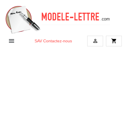


shopping_cart
SAV
Contactez-nous