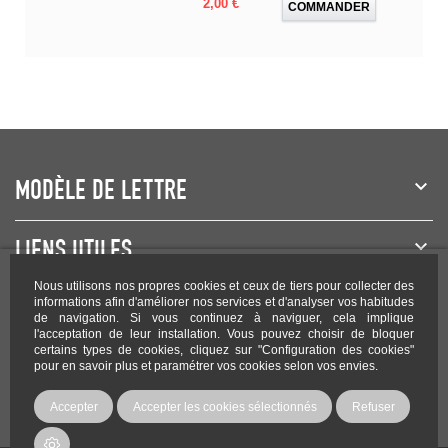
Prix
2,00 €
COMMANDER
MODÈLE DE LETTRE
LIENS UTILES
Nous utilisons nos propres cookies et ceux de tiers pour collecter des
NEWSLETTER
informations afin d'améliorer nos services et d'analyser vos habitudes
de navigation. Si vous continuez à naviguer, cela implique
l'acceptation de leur installation. Vous pouvez choisir de bloquer
certains types de cookies, cliquez sur "Configuration des cookies"
pour en savoir plus et paramétrer vos cookies selon vos envies.
Rejoignez-nous sur les réseaux !
Accepter
Accepter les cookies sélectionnés
Refuser