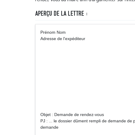
APERÇU DE LA LETTRE :
Prénom Nom 
Adresse de l'expéditeur
Courrier à ad
Mairie du lie
du lieu de
Objet : Demande de rendez-vous
PJ : ... le dossier dûment rempli de demande de p
demande