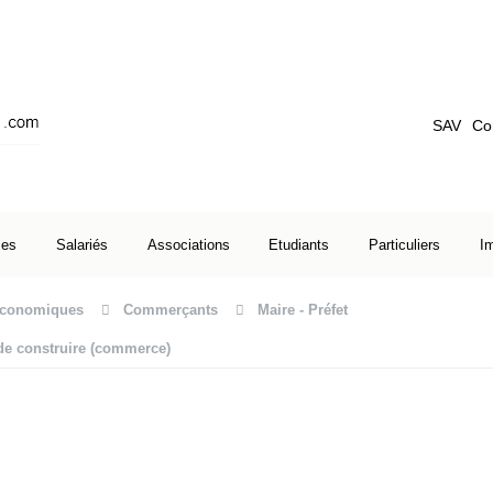
SAV
Co
ses
Salariés
Associations
Etudiants
Particuliers
I
 économiques
Commerçants
Maire - Préfet
de construire (commerce)