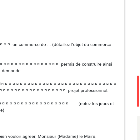
 ¤ ¤ ¤ un commerce de ... (détaillez l'objet du commerce
¤ ¤ ¤ ¤ ¤ ¤ ¤ ¤ ¤ ¤ ¤ ¤ ¤ ¤ ¤ ¤ ¤ permis de construire ainsi
ma demande.
in ¤ ¤ ¤ ¤ ¤ ¤ ¤ ¤ ¤ ¤ ¤ ¤ ¤ ¤ ¤ ¤ ¤ ¤ ¤ ¤ ¤ ¤ ¤ ¤ ¤ ¤ ¤ ¤ ¤ ¤
¤ ¤ ¤ ¤ ¤ ¤ ¤ ¤ ¤ ¤ ¤ ¤ ¤ ¤ ¤ ¤ ¤ ¤ ¤ projet professionnel.
 ¤ ¤ ¤ ¤ ¤ ¤ ¤ ¤ ¤ ¤ ¤ ¤ ¤ ¤ ¤ ¤ ¤ ¤ : ... (notez les jours et
e).
e bien vouloir agréer, Monsieur (Madame) le Maire,