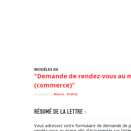
MODÈLES DE
"Demande de rendez-vous au m
(commerce)"
(categorie
Maire - Préfet
)
RÉSUMÉ DE LA LETTRE :
Vous adressez votre formulaire de demande de p
rendez-vous au maire afin d'argumenter sur l'inté