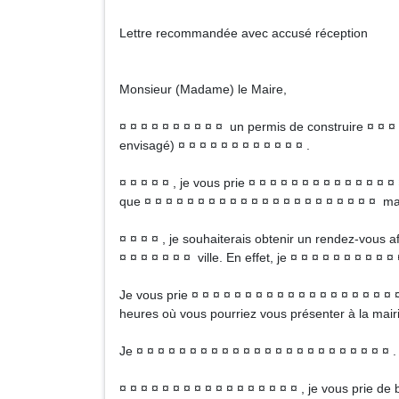
Lettre recommandée avec accusé réception
Monsieur (Madame) le Maire,
¤ ¤ ¤ ¤ ¤ ¤ ¤ ¤ ¤ ¤ un permis de construire ¤ ¤ ¤
envisagé) ¤ ¤ ¤ ¤ ¤ ¤ ¤ ¤ ¤ ¤ ¤ ¤ .
¤ ¤ ¤ ¤ ¤ , je vous prie ¤ ¤ ¤ ¤ ¤ ¤ ¤ ¤ ¤ ¤ ¤ ¤ ¤ 
que ¤ ¤ ¤ ¤ ¤ ¤ ¤ ¤ ¤ ¤ ¤ ¤ ¤ ¤ ¤ ¤ ¤ ¤ ¤ ¤ ¤ ¤ 
¤ ¤ ¤ ¤ , je souhaiterais obtenir un rendez-vous af
¤ ¤ ¤ ¤ ¤ ¤ ¤ ville. En effet, je ¤ ¤ ¤ ¤ ¤ ¤ ¤ ¤ ¤ 
Je vous prie ¤ ¤ ¤ ¤ ¤ ¤ ¤ ¤ ¤ ¤ ¤ ¤ ¤ ¤ ¤ ¤ ¤ ¤ ¤ ¤
heures où vous pourriez vous présenter à la mairi
Je ¤ ¤ ¤ ¤ ¤ ¤ ¤ ¤ ¤ ¤ ¤ ¤ ¤ ¤ ¤ ¤ ¤ ¤ ¤ ¤ ¤ ¤ ¤ ¤ .
¤ ¤ ¤ ¤ ¤ ¤ ¤ ¤ ¤ ¤ ¤ ¤ ¤ ¤ ¤ ¤ ¤ , je vous prie d