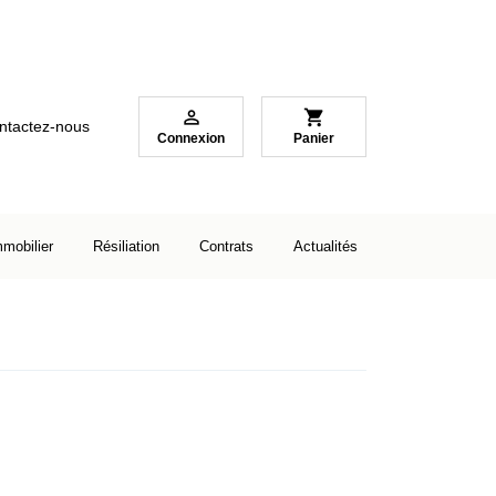

shopping_cart
ntactez-nous
Connexion
Panier
mmobilier
Résiliation
Contrats
Actualités