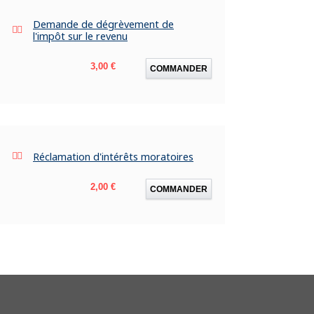
Demande de dégrèvement de
l'impôt sur le revenu
Prix
3,00 €
COMMANDER
Réclamation d'intérêts moratoires
Prix
2,00 €
COMMANDER