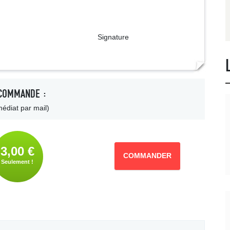
ture
COMMANDE :
édiat par mail)
3,00 €
COMMANDER
Seulement !