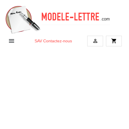


shopping_cart
SAV
Contactez-nous