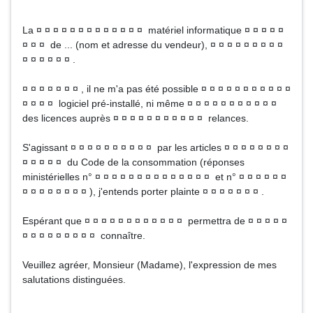
La ¤ ¤ ¤ ¤ ¤ ¤ ¤ ¤ ¤ ¤ ¤ ¤ ¤ matériel informatique ¤ ¤ ¤ ¤ ¤
¤ ¤ ¤ de ... (nom et adresse du vendeur), ¤ ¤ ¤ ¤ ¤ ¤ ¤ ¤ ¤
¤ ¤ ¤ ¤ ¤ ¤ .
¤ ¤ ¤ ¤ ¤ ¤ ¤ , il ne m'a pas été possible ¤ ¤ ¤ ¤ ¤ ¤ ¤ ¤ ¤ ¤ ¤
¤ ¤ ¤ ¤ logiciel pré-installé, ni même ¤ ¤ ¤ ¤ ¤ ¤ ¤ ¤ ¤ ¤ ¤
des licences auprès ¤ ¤ ¤ ¤ ¤ ¤ ¤ ¤ ¤ ¤ ¤ relances.
S'agissant ¤ ¤ ¤ ¤ ¤ ¤ ¤ ¤ ¤ ¤ par les articles ¤ ¤ ¤ ¤ ¤ ¤ ¤ ¤
¤ ¤ ¤ ¤ ¤ du Code de la consommation (réponses
ministérielles n° ¤ ¤ ¤ ¤ ¤ ¤ ¤ ¤ ¤ ¤ ¤ ¤ ¤ ¤ et n° ¤ ¤ ¤ ¤ ¤ ¤
¤ ¤ ¤ ¤ ¤ ¤ ¤ ¤ ), j'entends porter plainte ¤ ¤ ¤ ¤ ¤ ¤ ¤ .
Espérant que ¤ ¤ ¤ ¤ ¤ ¤ ¤ ¤ ¤ ¤ ¤ ¤ permettra de ¤ ¤ ¤ ¤ ¤
¤ ¤ ¤ ¤ ¤ ¤ ¤ ¤ ¤ connaître.
Veuillez agréer, Monsieur (Madame), l'expression de mes
salutations distinguées.