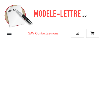


shopping_cart
SAV
Contactez-nous