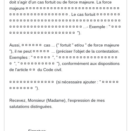
doit s'agir d'un cas fortuit ou de force majeure. La force
majeure ¤ ¤ ¤ ¤ ¤ ¤ ¤ ¤ ¤ ¤ ¤ ¤ ¤ ¤ ¤ ¤ ¤ ¤ ¤ ¤ ¤ ¤ ¤ ¤ ¤ ¤ ¤
¤ ¤ ¤ ¤ ¤ ¤ ¤ ¤ ¤ ¤ ¤ ¤ ¤ ¤ ¤ ¤ ¤ . Le cas fortuit ¤ ¤ ¤ ¤ ¤ ¤ ¤
¤ ¤ ¤ ¤ ¤ ¤ ¤ ¤ ¤ ¤ ¤ ¤ ¤ ¤ ¤ ¤ ¤ ¤ ¤ ¤ ¤ ¤ ¤ ¤ ¤ ¤ ¤ ¤ ¤ ¤ ¤ ¤
¤ ¤ ¤ ¤ ¤ ¤ ¤ ¤ ¤ ¤ ¤ ¤ ¤ ¤ ¤ ¤ ¤ ¤ ¤ ¤ ¤ ...- Exemple : " ¤ ¤ ¤
¤ ¤ ¤ ¤ ¤ ¤ ¤ ¤ ¤ ¤ ¤ ¤ ¤ ¤ ¤ ¤ ¤ ¤ ¤ ").
Aussi, ¤ ¤ ¤ ¤ ¤ ¤ cas ... (" fortuit " et/ou " de force majeure
"), il ne peut ¤ ¤ ¤ ¤ ¤ ... (préciser l'objet de la contestation.
Exemples : " ¤ ¤ ¤ ¤ ¤ ", " ¤ ¤ ¤ ¤ ¤ ¤ ¤ ¤ ¤ ¤ ¤ ¤ ¤ ¤ ¤ ¤ ¤
¤ ", " ¤ ¤ ¤ ¤ ¤ ¤ ¤ ¤ ¤ ¤ "), conformément aux dispositions
de l'article ¤ ¤ du Code civil.
¤ ¤ ¤ ¤ ¤ ¤ ¤ ¤ ¤ ¤ ¤ ¤ ¤ (si nécessaire ajouter : " ¤ ¤ ¤ ¤ ¤
¤ ¤ ¤ ¤ ¤ ¤ ¤ ").
Recevez, Monsieur (Madame), l'expression de mes
salutations distinguées.