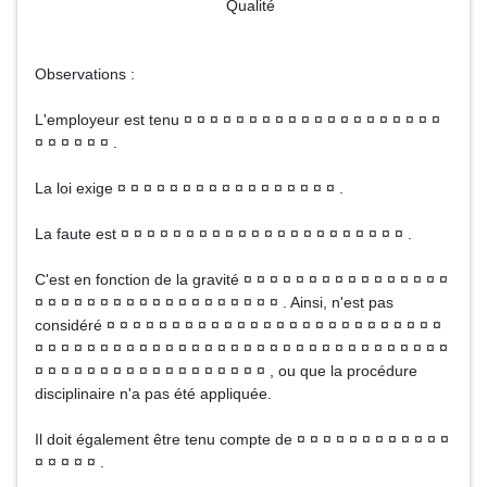
Qualité
Observations :
L'employeur est tenu ¤ ¤ ¤ ¤ ¤ ¤ ¤ ¤ ¤ ¤ ¤ ¤ ¤ ¤ ¤ ¤ ¤ ¤ ¤ ¤
¤ ¤ ¤ ¤ ¤ ¤ .
La loi exige ¤ ¤ ¤ ¤ ¤ ¤ ¤ ¤ ¤ ¤ ¤ ¤ ¤ ¤ ¤ ¤ ¤ .
La faute est ¤ ¤ ¤ ¤ ¤ ¤ ¤ ¤ ¤ ¤ ¤ ¤ ¤ ¤ ¤ ¤ ¤ ¤ ¤ ¤ ¤ ¤ .
C'est en fonction de la gravité ¤ ¤ ¤ ¤ ¤ ¤ ¤ ¤ ¤ ¤ ¤ ¤ ¤ ¤ ¤ ¤
¤ ¤ ¤ ¤ ¤ ¤ ¤ ¤ ¤ ¤ ¤ ¤ ¤ ¤ ¤ ¤ ¤ ¤ ¤ . Ainsi, n'est pas
considéré ¤ ¤ ¤ ¤ ¤ ¤ ¤ ¤ ¤ ¤ ¤ ¤ ¤ ¤ ¤ ¤ ¤ ¤ ¤ ¤ ¤ ¤ ¤ ¤ ¤ ¤
¤ ¤ ¤ ¤ ¤ ¤ ¤ ¤ ¤ ¤ ¤ ¤ ¤ ¤ ¤ ¤ ¤ ¤ ¤ ¤ ¤ ¤ ¤ ¤ ¤ ¤ ¤ ¤ ¤ ¤ ¤ ¤
¤ ¤ ¤ ¤ ¤ ¤ ¤ ¤ ¤ ¤ ¤ ¤ ¤ ¤ ¤ ¤ ¤ ¤ , ou que la procédure
disciplinaire n'a pas été appliquée.
Il doit également être tenu compte de ¤ ¤ ¤ ¤ ¤ ¤ ¤ ¤ ¤ ¤ ¤ ¤
¤ ¤ ¤ ¤ ¤ .