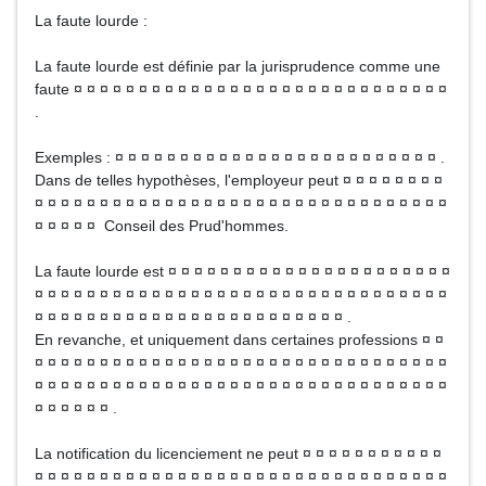
La faute lourde :
La faute lourde est définie par la jurisprudence comme une
faute ¤ ¤ ¤ ¤ ¤ ¤ ¤ ¤ ¤ ¤ ¤ ¤ ¤ ¤ ¤ ¤ ¤ ¤ ¤ ¤ ¤ ¤ ¤ ¤ ¤ ¤ ¤ ¤ ¤
.
Exemples : ¤ ¤ ¤ ¤ ¤ ¤ ¤ ¤ ¤ ¤ ¤ ¤ ¤ ¤ ¤ ¤ ¤ ¤ ¤ ¤ ¤ ¤ ¤ ¤ ¤ .
Dans de telles hypothèses, l'employeur peut ¤ ¤ ¤ ¤ ¤ ¤ ¤ ¤
¤ ¤ ¤ ¤ ¤ ¤ ¤ ¤ ¤ ¤ ¤ ¤ ¤ ¤ ¤ ¤ ¤ ¤ ¤ ¤ ¤ ¤ ¤ ¤ ¤ ¤ ¤ ¤ ¤ ¤ ¤ ¤
¤ ¤ ¤ ¤ ¤ Conseil des Prud'hommes.
La faute lourde est ¤ ¤ ¤ ¤ ¤ ¤ ¤ ¤ ¤ ¤ ¤ ¤ ¤ ¤ ¤ ¤ ¤ ¤ ¤ ¤ ¤ ¤
¤ ¤ ¤ ¤ ¤ ¤ ¤ ¤ ¤ ¤ ¤ ¤ ¤ ¤ ¤ ¤ ¤ ¤ ¤ ¤ ¤ ¤ ¤ ¤ ¤ ¤ ¤ ¤ ¤ ¤ ¤ ¤
¤ ¤ ¤ ¤ ¤ ¤ ¤ ¤ ¤ ¤ ¤ ¤ ¤ ¤ ¤ ¤ ¤ ¤ ¤ ¤ ¤ ¤ ¤ ¤ .
En revanche, et uniquement dans certaines professions ¤ ¤
¤ ¤ ¤ ¤ ¤ ¤ ¤ ¤ ¤ ¤ ¤ ¤ ¤ ¤ ¤ ¤ ¤ ¤ ¤ ¤ ¤ ¤ ¤ ¤ ¤ ¤ ¤ ¤ ¤ ¤ ¤ ¤
¤ ¤ ¤ ¤ ¤ ¤ ¤ ¤ ¤ ¤ ¤ ¤ ¤ ¤ ¤ ¤ ¤ ¤ ¤ ¤ ¤ ¤ ¤ ¤ ¤ ¤ ¤ ¤ ¤ ¤ ¤ ¤
¤ ¤ ¤ ¤ ¤ ¤ .
La notification du licenciement ne peut ¤ ¤ ¤ ¤ ¤ ¤ ¤ ¤ ¤ ¤ ¤
¤ ¤ ¤ ¤ ¤ ¤ ¤ ¤ ¤ ¤ ¤ ¤ ¤ ¤ ¤ ¤ ¤ ¤ ¤ ¤ ¤ ¤ ¤ ¤ ¤ ¤ ¤ ¤ ¤ ¤ ¤ ¤