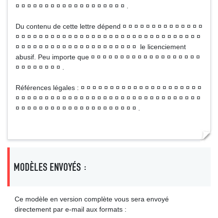
¤ ¤ ¤ ¤ ¤ ¤ ¤ ¤ ¤ ¤ ¤ ¤ ¤ ¤ ¤ ¤ ¤ ¤ ¤ .
Du contenu de cette lettre dépend ¤ ¤ ¤ ¤ ¤ ¤ ¤ ¤ ¤ ¤ ¤ ¤ ¤ ¤
¤ ¤ ¤ ¤ ¤ ¤ ¤ ¤ ¤ ¤ ¤ ¤ ¤ ¤ ¤ ¤ ¤ ¤ ¤ ¤ ¤ ¤ ¤ ¤ ¤ ¤ ¤ ¤ ¤ ¤ ¤ ¤
¤ ¤ ¤ ¤ ¤ ¤ ¤ ¤ ¤ ¤ ¤ ¤ ¤ ¤ ¤ ¤ ¤ ¤ ¤ ¤ ¤ le licenciement
abusif. Peu importe que ¤ ¤ ¤ ¤ ¤ ¤ ¤ ¤ ¤ ¤ ¤ ¤ ¤ ¤ ¤ ¤ ¤ ¤ ¤
¤ ¤ ¤ ¤ ¤ ¤ ¤ ¤ .
Références légales : ¤ ¤ ¤ ¤ ¤ ¤ ¤ ¤ ¤ ¤ ¤ ¤ ¤ ¤ ¤ ¤ ¤ ¤ ¤ ¤ ¤
¤ ¤ ¤ ¤ ¤ ¤ ¤ ¤ ¤ ¤ ¤ ¤ ¤ ¤ ¤ ¤ ¤ ¤ ¤ ¤ ¤ ¤ ¤ ¤ ¤ ¤ ¤ ¤ ¤ ¤ ¤ ¤
¤ ¤ ¤ ¤ ¤ ¤ ¤ ¤ ¤ ¤ ¤ ¤ ¤ ¤ ¤ ¤ ¤ ¤ ¤ ¤ ¤ .
MODÈLES ENVOYÉS :
Ce modèle en version complète vous sera envoyé
directement par e-mail aux formats :