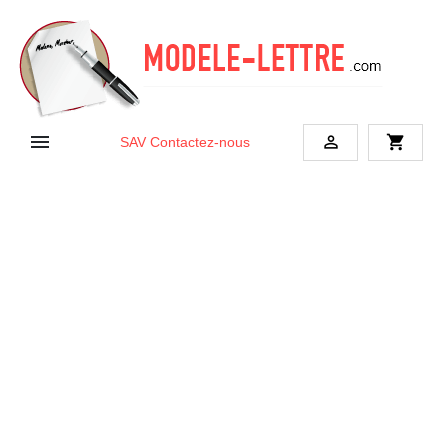


shopping_cart
SAV
Contactez-nous