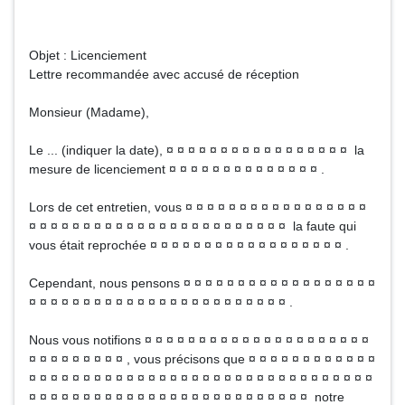
Objet : Licenciement
Lettre recommandée avec accusé de réception
Monsieur (Madame),
Le ... (indiquer la date), ¤ ¤ ¤ ¤ ¤ ¤ ¤ ¤ ¤ ¤ ¤ ¤ ¤ ¤ ¤ ¤ ¤ la
mesure de licenciement ¤ ¤ ¤ ¤ ¤ ¤ ¤ ¤ ¤ ¤ ¤ ¤ ¤ ¤ .
Lors de cet entretien, vous ¤ ¤ ¤ ¤ ¤ ¤ ¤ ¤ ¤ ¤ ¤ ¤ ¤ ¤ ¤ ¤ ¤
¤ ¤ ¤ ¤ ¤ ¤ ¤ ¤ ¤ ¤ ¤ ¤ ¤ ¤ ¤ ¤ ¤ ¤ ¤ ¤ ¤ ¤ ¤ ¤ la faute qui
vous était reprochée ¤ ¤ ¤ ¤ ¤ ¤ ¤ ¤ ¤ ¤ ¤ ¤ ¤ ¤ ¤ ¤ ¤ ¤ .
Cependant, nous pensons ¤ ¤ ¤ ¤ ¤ ¤ ¤ ¤ ¤ ¤ ¤ ¤ ¤ ¤ ¤ ¤ ¤ ¤
¤ ¤ ¤ ¤ ¤ ¤ ¤ ¤ ¤ ¤ ¤ ¤ ¤ ¤ ¤ ¤ ¤ ¤ ¤ ¤ ¤ ¤ ¤ ¤ .
Nous vous notifions ¤ ¤ ¤ ¤ ¤ ¤ ¤ ¤ ¤ ¤ ¤ ¤ ¤ ¤ ¤ ¤ ¤ ¤ ¤ ¤ ¤
¤ ¤ ¤ ¤ ¤ ¤ ¤ ¤ ¤ , vous précisons que ¤ ¤ ¤ ¤ ¤ ¤ ¤ ¤ ¤ ¤ ¤ ¤
¤ ¤ ¤ ¤ ¤ ¤ ¤ ¤ ¤ ¤ ¤ ¤ ¤ ¤ ¤ ¤ ¤ ¤ ¤ ¤ ¤ ¤ ¤ ¤ ¤ ¤ ¤ ¤ ¤ ¤ ¤ ¤
¤ ¤ ¤ ¤ ¤ ¤ ¤ ¤ ¤ ¤ ¤ ¤ ¤ ¤ ¤ ¤ ¤ ¤ ¤ ¤ ¤ ¤ ¤ ¤ ¤ ¤ notre