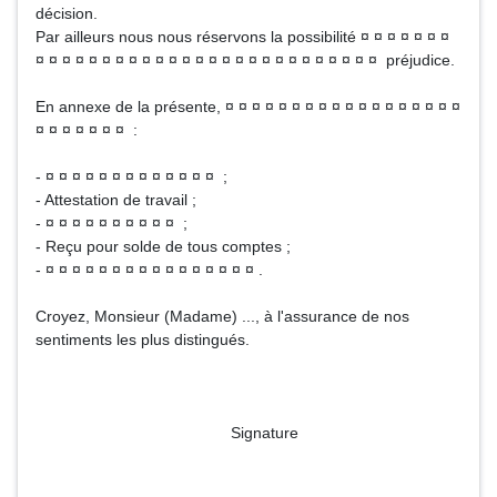
décision.
Par ailleurs nous nous réservons la possibilité ¤ ¤ ¤ ¤ ¤ ¤ ¤
¤ ¤ ¤ ¤ ¤ ¤ ¤ ¤ ¤ ¤ ¤ ¤ ¤ ¤ ¤ ¤ ¤ ¤ ¤ ¤ ¤ ¤ ¤ ¤ ¤ ¤ préjudice.
En annexe de la présente, ¤ ¤ ¤ ¤ ¤ ¤ ¤ ¤ ¤ ¤ ¤ ¤ ¤ ¤ ¤ ¤ ¤ ¤
¤ ¤ ¤ ¤ ¤ ¤ ¤ :
- ¤ ¤ ¤ ¤ ¤ ¤ ¤ ¤ ¤ ¤ ¤ ¤ ¤ ;
- Attestation de travail ;
- ¤ ¤ ¤ ¤ ¤ ¤ ¤ ¤ ¤ ¤ ;
- Reçu pour solde de tous comptes ;
- ¤ ¤ ¤ ¤ ¤ ¤ ¤ ¤ ¤ ¤ ¤ ¤ ¤ ¤ ¤ ¤ .
Croyez, Monsieur (Madame) ..., à l'assurance de nos
sentiments les plus distingués.
Signature