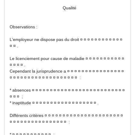
Qualité
Observations :
L'employeur ne dispose pas du droit ¤ ¤ ¤ ¤ ¤ ¤ ¤ ¤ ¤ ¤ ¤ ¤
¤ ¤ .
Le licenciement pour cause de maladie ¤ ¤ ¤ ¤ ¤ ¤ ¤ ¤ ¤ ¤ ¤
¤ ¤ ¤ ¤ .
Cependant la jurisprudence a ¤ ¤ ¤ ¤ ¤ ¤ ¤ ¤ ¤ ¤ ¤ ¤ ¤ ¤ ¤ ¤
¤ ¤ ¤ ¤ ¤ ¤ ¤ ¤ ¤ ¤ ¤ ¤ ¤ ¤ ¤ ¤ ¤ ¤ ¤ :
* absences ¤ ¤ ¤ ¤ ¤ ¤ ¤ ¤ ¤ ¤ ¤ ¤ ¤ ¤ ¤ ¤ ¤ ¤ ¤ ¤ ¤ ¤ ¤ ¤ ¤ ¤
¤ ¤ ¤ ;
* inaptitude ¤ ¤ ¤ ¤ ¤ ¤ ¤ ¤ ¤ ¤ ¤ ¤ ¤ ¤ ¤ ¤ ¤ ¤ .
Différents critères ¤ ¤ ¤ ¤ ¤ ¤ ¤ ¤ ¤ ¤ ¤ ¤ ¤ ¤ ¤ ¤ ¤ ¤ ¤ ¤ ¤ ¤
¤ ¤ ¤ ¤ ¤ ¤ ¤ ¤ ¤ ¤ ¤ ¤ ¤ ¤ ¤ ¤ :
* ¤ ¤ ¤ ¤ ¤ ¤ ¤ ¤ ¤ ¤ ¤ ;