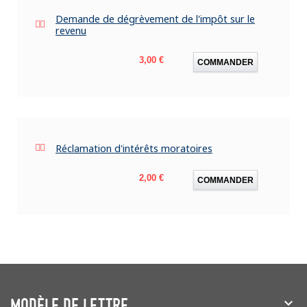
Demande de dégrèvement de l'impôt sur le
revenu
Prix
3,00 €
COMMANDER
Réclamation d'intérêts moratoires
Prix
2,00 €
COMMANDER
MODÈLE DE LETTRE