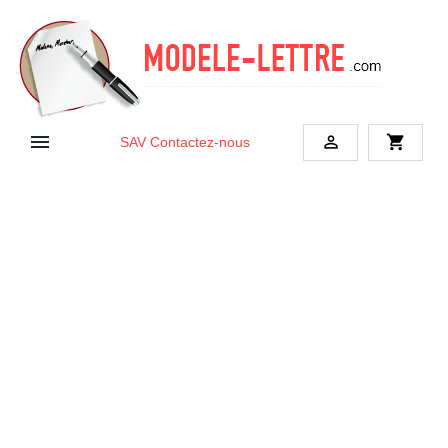


shopping_cart
SAV
Contactez-nous