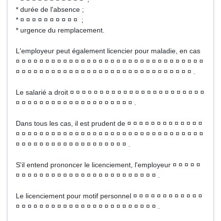
* durée de l'absence ;
* ¤ ¤ ¤ ¤ ¤ ¤ ¤ ¤ ¤ ¤ ;
* urgence du remplacement.
L'employeur peut également licencier pour maladie, en cas
¤ ¤ ¤ ¤ ¤ ¤ ¤ ¤ ¤ ¤ ¤ ¤ ¤ ¤ ¤ ¤ ¤ ¤ ¤ ¤ ¤ ¤ ¤ ¤ ¤ ¤ ¤ ¤ ¤ ¤ ¤ ¤
¤ ¤ ¤ ¤ ¤ ¤ ¤ ¤ ¤ ¤ ¤ ¤ ¤ ¤ ¤ ¤ ¤ ¤ ¤ ¤ ¤ ¤ ¤ ¤ ¤ ¤ ¤ ¤ ¤ ¤ .
Le salarié a droit ¤ ¤ ¤ ¤ ¤ ¤ ¤ ¤ ¤ ¤ ¤ ¤ ¤ ¤ ¤ ¤ ¤ ¤ ¤ ¤ ¤ ¤ ¤
¤ ¤ ¤ ¤ ¤ ¤ ¤ ¤ ¤ ¤ ¤ ¤ ¤ ¤ ¤ ¤ ¤ ¤ ¤ ¤ .
Dans tous les cas, il est prudent de ¤ ¤ ¤ ¤ ¤ ¤ ¤ ¤ ¤ ¤ ¤ ¤ ¤
¤ ¤ ¤ ¤ ¤ ¤ ¤ ¤ ¤ ¤ ¤ ¤ ¤ ¤ ¤ ¤ ¤ ¤ ¤ ¤ ¤ ¤ ¤ ¤ ¤ ¤ ¤ ¤ ¤ ¤ ¤ ¤
¤ ¤ ¤ ¤ ¤ ¤ ¤ ¤ ¤ ¤ ¤ ¤ ¤ ¤ ¤ ¤ ¤ ¤ ¤ .
S'il entend prononcer le licenciement, l'employeur ¤ ¤ ¤ ¤ ¤
¤ ¤ ¤ ¤ ¤ ¤ ¤ ¤ ¤ ¤ ¤ ¤ ¤ ¤ ¤ ¤ ¤ ¤ ¤ ¤ ¤ ¤ ¤ ¤ .
Le licenciement pour motif personnel ¤ ¤ ¤ ¤ ¤ ¤ ¤ ¤ ¤ ¤ ¤ ¤
¤ ¤ ¤ ¤ ¤ ¤ ¤ ¤ ¤ ¤ ¤ ¤ ¤ ¤ ¤ ¤ ¤ ¤ ¤ ¤ ¤ ¤ ¤ ¤ .