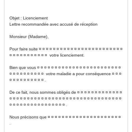
Objet : Licenciement
Lettre recommandée avec accusé de réception
Monsieur (Madame),
Pour faire suite ¤ ¤ ¤ ¤ ¤ ¤ ¤ ¤ ¤ ¤ ¤ ¤ ¤ ¤ ¤ ¤ ¤ ¤ ¤ ¤ ¤ ¤ ¤ ¤
¤ ¤ ¤ ¤ ¤ ¤ ¤ ¤ ¤ ¤ ¤ votre licenciement.
Bien que vous ¤ ¤ ¤ ¤ ¤ ¤ ¤ ¤ ¤ ¤ ¤ ¤ ¤ ¤ ¤ ¤ ¤ ¤ ¤ ¤ ¤ ¤ ¤ ¤
¤ ¤ ¤ ¤ ¤ ¤ ¤ ¤ ¤ ¤ votre maladie a pour conséquence ¤ ¤ ¤
¤ ¤ ¤ ¤ ¤ ¤ ¤ ¤ ¤ ¤ .
De ce fait, nous sommes obligés de ¤ ¤ ¤ ¤ ¤ ¤ ¤ ¤ ¤ ¤ ¤ ¤ ¤
¤ ¤ ¤ ¤ ¤ ¤ ¤ ¤ ¤ ¤ ¤ ¤ ¤ ¤ ¤ ¤ ¤ ¤ ¤ ¤ ¤ ¤ ¤ ¤ ¤ ¤ ¤ ¤ ¤ ¤ ¤ ¤
¤ ¤ ¤ ¤ ¤ ¤ ¤ ¤ ¤ ¤ ¤ ¤ ¤ ¤ ¤ ¤ .
Nous précisons que ¤ ¤ ¤ ¤ ¤ ¤ ¤ ¤ ¤ ¤ ¤ ¤ ¤ ¤ ¤ ¤ ¤ ¤ ¤ ¤ ¤
.