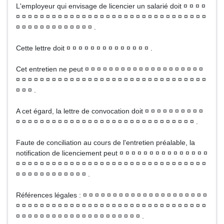
L'employeur qui envisage de licencier un salarié doit ¤ ¤ ¤ ¤
¤ ¤ ¤ ¤ ¤ ¤ ¤ ¤ ¤ ¤ ¤ ¤ ¤ ¤ ¤ ¤ ¤ ¤ ¤ ¤ ¤ ¤ ¤ ¤ ¤ ¤ ¤ ¤ ¤ ¤ ¤ ¤
¤ ¤ ¤ ¤ ¤ ¤ ¤ ¤ ¤ ¤ ¤ ¤ ¤ .
Cette lettre doit ¤ ¤ ¤ ¤ ¤ ¤ ¤ ¤ ¤ ¤ ¤ ¤ ¤ ¤ .
Cet entretien ne peut ¤ ¤ ¤ ¤ ¤ ¤ ¤ ¤ ¤ ¤ ¤ ¤ ¤ ¤ ¤ ¤ ¤ ¤ ¤ ¤
¤ ¤ ¤ ¤ ¤ ¤ ¤ ¤ ¤ ¤ ¤ ¤ ¤ ¤ ¤ ¤ ¤ ¤ ¤ ¤ ¤ ¤ ¤ ¤ ¤ ¤ ¤ ¤ ¤ ¤ ¤ ¤
¤ ¤ ¤ .
A cet égard, la lettre de convocation doit ¤ ¤ ¤ ¤ ¤ ¤ ¤ ¤ ¤ ¤
¤ ¤ ¤ ¤ ¤ ¤ ¤ ¤ ¤ ¤ ¤ ¤ ¤ ¤ ¤ ¤ ¤ ¤ ¤ ¤ ¤ ¤ ¤ ¤ ¤ ¤ ¤ ¤ ¤ ¤ .
Faute de conciliation au cours de l'entretien préalable, la
notification de licenciement peut ¤ ¤ ¤ ¤ ¤ ¤ ¤ ¤ ¤ ¤ ¤ ¤ ¤ ¤ ¤
¤ ¤ ¤ ¤ ¤ ¤ ¤ ¤ ¤ ¤ ¤ ¤ ¤ ¤ ¤ ¤ ¤ ¤ ¤ ¤ ¤ ¤ ¤ ¤ ¤ ¤ ¤ ¤ ¤ ¤ ¤ ¤
¤ ¤ ¤ ¤ ¤ ¤ ¤ ¤ ¤ ¤ ¤ ¤ .
Références légales : ¤ ¤ ¤ ¤ ¤ ¤ ¤ ¤ ¤ ¤ ¤ ¤ ¤ ¤ ¤ ¤ ¤ ¤ ¤ ¤ ¤
¤ ¤ ¤ ¤ ¤ ¤ ¤ ¤ ¤ ¤ ¤ ¤ ¤ ¤ ¤ ¤ ¤ ¤ ¤ ¤ ¤ ¤ ¤ ¤ ¤ ¤ ¤ ¤ ¤ ¤ ¤ ¤
¤ ¤ ¤ ¤ ¤ ¤ ¤ ¤ ¤ ¤ ¤ ¤ ¤ ¤ ¤ ¤ ¤ ¤ ¤ ¤ ¤ .