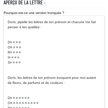
APERÇU DE LA LETTRE :
Pourquoi est-ce une version tronquée ?
Doris, jépelle les lettres de ton prénom et chacune me fait
penser à tes qualités :
D¤ ¤ ¤ ¤
O¤ ¤ ¤ ¤
R¤ ¤ ¤ ¤
I¤ ¤ ¤ ¤
S¤ ¤ ¤ ¤
Doris, les lettres de ton prénom évoquent pour moi autant
de fleurs, de parfums et de couleurs :
D¤ ¤ ¤ ¤ ¤ ¤ ¤
O¤ ¤ ¤ ¤ ¤ ¤ ¤ ¤ ¤ ¤