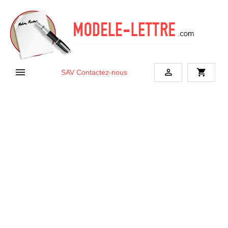


shopping_cart
SAV
Contactez-nous