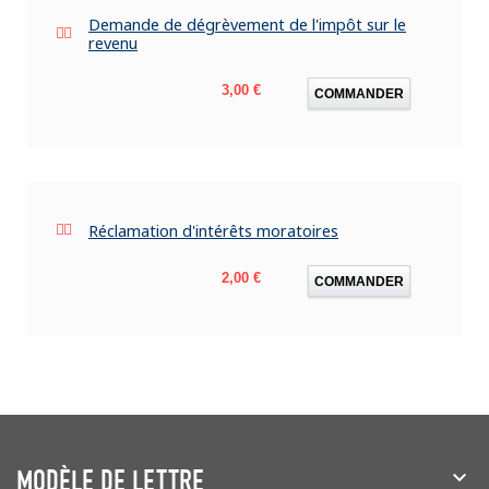
Demande de dégrèvement de l'impôt sur le
revenu
Prix
3,00 €
COMMANDER
Réclamation d'intérêts moratoires
Prix
2,00 €
COMMANDER
MODÈLE DE LETTRE