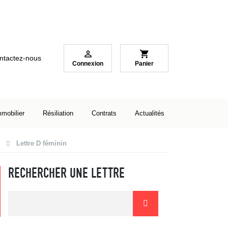

shopping_cart
ntactez-nous
Connexion
Panier
mmobilier
Résiliation
Contrats
Actualités
Lettre D féminin
RECHERCHER UNE LETTRE