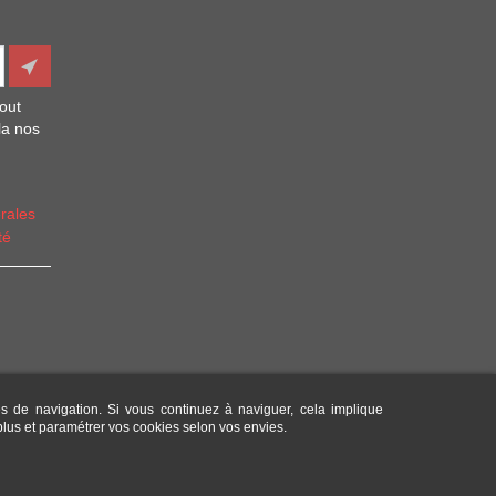
out
la nos
rales
té
es de navigation. Si vous continuez à naviguer, cela implique
 plus et paramétrer vos cookies selon vos envies.