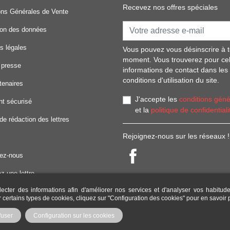
Recevez nos offres spéciales
ons Générales de Vente
ion des données
s légales
Vous pouvez vous désinscrire à t
moment. Vous trouverez pour ce
 presse
informations de contact dans les
conditions d'utilisation du site.
tenaires
J'accepte les
conditions géné
t sécurisé
et la
politique de confidentiali
de rédaction des lettres
Rejoignez-nous sur les réseaux !
ez-nous
z une lettre
lecter des informations afin d'améliorer nos services et d'analyser vos habitud
d'emploi
er certains types de cookies, cliquez sur "Configuration des cookies" pour en savoir
fuser
Configuration sur les cookies
Copyright Modele-lettre.com