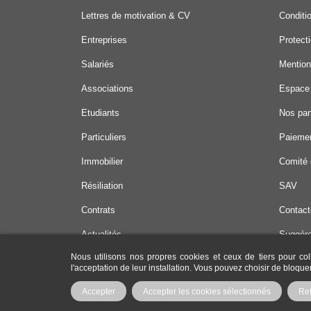
Lettres de motivation & CV
Conditi
Entreprises
Protect
Salariés
Mention
Associations
Espace
Etudiants
Nos par
Particuliers
Paiemen
Immobilier
Comité 
Résiliation
SAV
Contrats
Contact
Actualités
Suggére
Nous utilisons nos propres cookies et ceux de tiers pour col
Offres 
l'acceptation de leur installation. Vous pouvez choisir de bloqu
Accepter
Accepter les cookies sélectionnés
Re