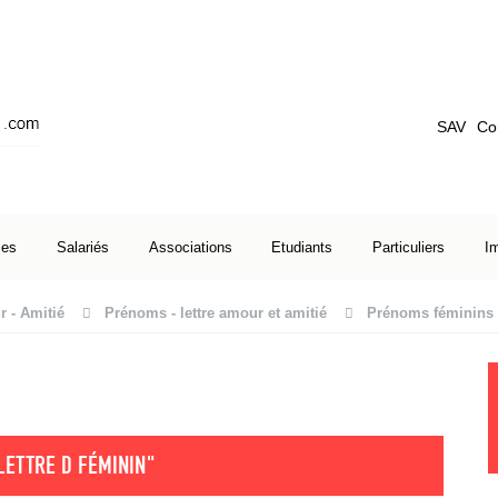
SAV
Co
ses
Salariés
Associations
Etudiants
Particuliers
I
 - Amitié
Prénoms - lettre amour et amitié
Prénoms féminins
LETTRE D FÉMININ"