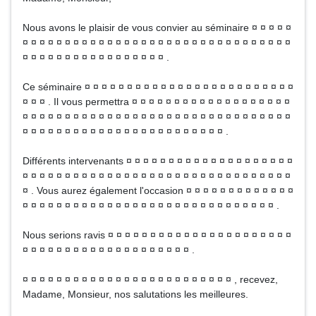
Nous avons le plaisir de vous convier au séminaire ¤ ¤ ¤ ¤ ¤
¤ ¤ ¤ ¤ ¤ ¤ ¤ ¤ ¤ ¤ ¤ ¤ ¤ ¤ ¤ ¤ ¤ ¤ ¤ ¤ ¤ ¤ ¤ ¤ ¤ ¤ ¤ ¤ ¤ ¤ ¤ ¤
¤ ¤ ¤ ¤ ¤ ¤ ¤ ¤ ¤ ¤ ¤ ¤ ¤ ¤ ¤ ¤ ¤ .
Ce séminaire ¤ ¤ ¤ ¤ ¤ ¤ ¤ ¤ ¤ ¤ ¤ ¤ ¤ ¤ ¤ ¤ ¤ ¤ ¤ ¤ ¤ ¤ ¤ ¤ ¤
¤ ¤ ¤ . Il vous permettra ¤ ¤ ¤ ¤ ¤ ¤ ¤ ¤ ¤ ¤ ¤ ¤ ¤ ¤ ¤ ¤ ¤ ¤ ¤
¤ ¤ ¤ ¤ ¤ ¤ ¤ ¤ ¤ ¤ ¤ ¤ ¤ ¤ ¤ ¤ ¤ ¤ ¤ ¤ ¤ ¤ ¤ ¤ ¤ ¤ ¤ ¤ ¤ ¤ ¤ ¤
¤ ¤ ¤ ¤ ¤ ¤ ¤ ¤ ¤ ¤ ¤ ¤ ¤ ¤ ¤ ¤ ¤ ¤ ¤ ¤ ¤ ¤ ¤ ¤ .
Différents intervenants ¤ ¤ ¤ ¤ ¤ ¤ ¤ ¤ ¤ ¤ ¤ ¤ ¤ ¤ ¤ ¤ ¤ ¤ ¤ ¤
¤ ¤ ¤ ¤ ¤ ¤ ¤ ¤ ¤ ¤ ¤ ¤ ¤ ¤ ¤ ¤ ¤ ¤ ¤ ¤ ¤ ¤ ¤ ¤ ¤ ¤ ¤ ¤ ¤ ¤ ¤ ¤
¤ . Vous aurez également l'occasion ¤ ¤ ¤ ¤ ¤ ¤ ¤ ¤ ¤ ¤ ¤ ¤ ¤
¤ ¤ ¤ ¤ ¤ ¤ ¤ ¤ ¤ ¤ ¤ ¤ ¤ ¤ ¤ ¤ ¤ ¤ ¤ ¤ ¤ ¤ ¤ ¤ ¤ ¤ ¤ ¤ ¤ ¤ .
Nous serions ravis ¤ ¤ ¤ ¤ ¤ ¤ ¤ ¤ ¤ ¤ ¤ ¤ ¤ ¤ ¤ ¤ ¤ ¤ ¤ ¤ ¤ ¤
¤ ¤ ¤ ¤ ¤ ¤ ¤ ¤ ¤ ¤ ¤ ¤ ¤ ¤ ¤ ¤ ¤ ¤ ¤ ¤ .
¤ ¤ ¤ ¤ ¤ ¤ ¤ ¤ ¤ ¤ ¤ ¤ ¤ ¤ ¤ ¤ ¤ ¤ ¤ ¤ ¤ ¤ ¤ ¤ ¤ , recevez,
Madame, Monsieur, nos salutations les meilleures.