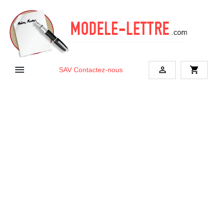


shopping_cart
SAV
Contactez-nous