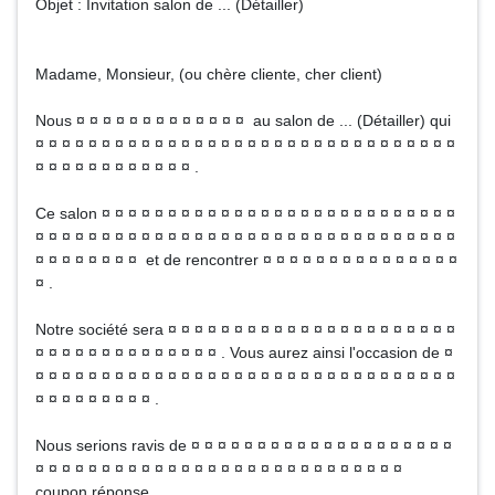
Objet : Invitation salon de ... (Détailler)
Madame, Monsieur, (ou chère cliente, cher client)
Nous ¤ ¤ ¤ ¤ ¤ ¤ ¤ ¤ ¤ ¤ ¤ ¤ ¤ au salon de ... (Détailler) qui
¤ ¤ ¤ ¤ ¤ ¤ ¤ ¤ ¤ ¤ ¤ ¤ ¤ ¤ ¤ ¤ ¤ ¤ ¤ ¤ ¤ ¤ ¤ ¤ ¤ ¤ ¤ ¤ ¤ ¤ ¤ ¤
¤ ¤ ¤ ¤ ¤ ¤ ¤ ¤ ¤ ¤ ¤ ¤ .
Ce salon ¤ ¤ ¤ ¤ ¤ ¤ ¤ ¤ ¤ ¤ ¤ ¤ ¤ ¤ ¤ ¤ ¤ ¤ ¤ ¤ ¤ ¤ ¤ ¤ ¤ ¤ ¤
¤ ¤ ¤ ¤ ¤ ¤ ¤ ¤ ¤ ¤ ¤ ¤ ¤ ¤ ¤ ¤ ¤ ¤ ¤ ¤ ¤ ¤ ¤ ¤ ¤ ¤ ¤ ¤ ¤ ¤ ¤ ¤
¤ ¤ ¤ ¤ ¤ ¤ ¤ ¤ et de rencontrer ¤ ¤ ¤ ¤ ¤ ¤ ¤ ¤ ¤ ¤ ¤ ¤ ¤ ¤ ¤
¤ .
Notre société sera ¤ ¤ ¤ ¤ ¤ ¤ ¤ ¤ ¤ ¤ ¤ ¤ ¤ ¤ ¤ ¤ ¤ ¤ ¤ ¤ ¤ ¤
¤ ¤ ¤ ¤ ¤ ¤ ¤ ¤ ¤ ¤ ¤ ¤ ¤ ¤ . Vous aurez ainsi l'occasion de ¤
¤ ¤ ¤ ¤ ¤ ¤ ¤ ¤ ¤ ¤ ¤ ¤ ¤ ¤ ¤ ¤ ¤ ¤ ¤ ¤ ¤ ¤ ¤ ¤ ¤ ¤ ¤ ¤ ¤ ¤ ¤ ¤
¤ ¤ ¤ ¤ ¤ ¤ ¤ ¤ ¤ .
Nous serions ravis de ¤ ¤ ¤ ¤ ¤ ¤ ¤ ¤ ¤ ¤ ¤ ¤ ¤ ¤ ¤ ¤ ¤ ¤ ¤ ¤
¤ ¤ ¤ ¤ ¤ ¤ ¤ ¤ ¤ ¤ ¤ ¤ ¤ ¤ ¤ ¤ ¤ ¤ ¤ ¤ ¤ ¤ ¤ ¤ ¤ ¤ ¤ ¤
coupon réponse.