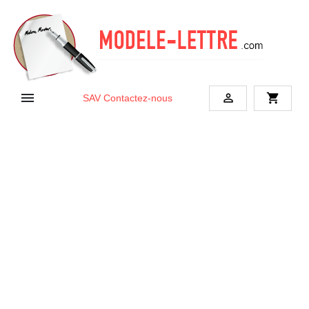


shopping_cart
SAV
Contactez-nous