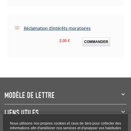
Réclamation d'intérêts moratoires
Prix
2,00 €
COMMANDER
MODÈLE DE LETTRE
LIENS UTILES
Nous utilisons nos propres cookies et ceux de tiers pour collecter des
NEWSLETTER
informations afin d'améliorer nos services et d'analyser vos habitudes