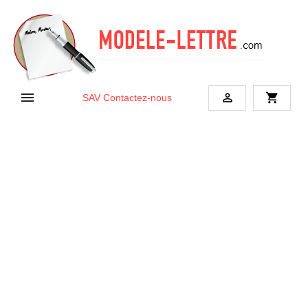


shopping_cart
SAV
Contactez-nous