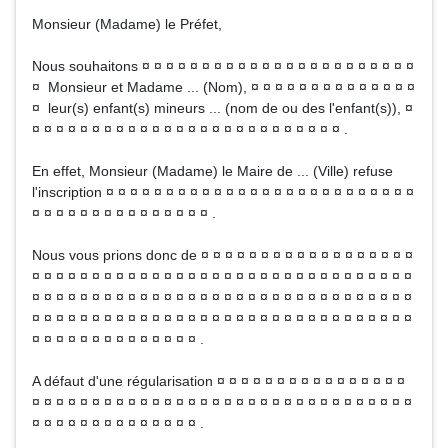
Monsieur (Madame) le Préfet,
Nous souhaitons ¤ ¤ ¤ ¤ ¤ ¤ ¤ ¤ ¤ ¤ ¤ ¤ ¤ ¤ ¤ ¤ ¤ ¤ ¤ ¤ ¤ ¤ ¤
¤ Monsieur et Madame ... (Nom), ¤ ¤ ¤ ¤ ¤ ¤ ¤ ¤ ¤ ¤ ¤ ¤ ¤ ¤
¤ leur(s) enfant(s) mineurs ... (nom de ou des l'enfant(s)), ¤
¤ ¤ ¤ ¤ ¤ ¤ ¤ ¤ ¤ ¤ ¤ ¤ ¤ ¤ ¤ ¤ ¤ ¤ ¤ ¤ ¤ ¤ ¤ ¤ ¤ ¤ .
En effet, Monsieur (Madame) le Maire de ... (Ville) refuse
l'inscription ¤ ¤ ¤ ¤ ¤ ¤ ¤ ¤ ¤ ¤ ¤ ¤ ¤ ¤ ¤ ¤ ¤ ¤ ¤ ¤ ¤ ¤ ¤ ¤ ¤ ¤
¤ ¤ ¤ ¤ ¤ ¤ ¤ ¤ ¤ ¤ ¤ ¤ ¤ ¤ ¤ .
Nous vous prions donc de ¤ ¤ ¤ ¤ ¤ ¤ ¤ ¤ ¤ ¤ ¤ ¤ ¤ ¤ ¤ ¤ ¤ ¤
¤ ¤ ¤ ¤ ¤ ¤ ¤ ¤ ¤ ¤ ¤ ¤ ¤ ¤ ¤ ¤ ¤ ¤ ¤ ¤ ¤ ¤ ¤ ¤ ¤ ¤ ¤ ¤ ¤ ¤ ¤ ¤
¤ ¤ ¤ ¤ ¤ ¤ ¤ ¤ ¤ ¤ ¤ ¤ ¤ ¤ ¤ ¤ ¤ ¤ ¤ ¤ ¤ ¤ ¤ ¤ ¤ ¤ ¤ ¤ ¤ ¤ ¤ ¤
¤ ¤ ¤ ¤ ¤ ¤ ¤ ¤ ¤ ¤ ¤ ¤ ¤ ¤ ¤ ¤ ¤ ¤ ¤ ¤ ¤ ¤ ¤ ¤ ¤ ¤ ¤ ¤ ¤ ¤ ¤ ¤
¤ ¤ ¤ ¤ ¤ ¤ ¤ ¤ ¤ ¤ ¤ ¤ ¤ ¤ .
A défaut d'une régularisation ¤ ¤ ¤ ¤ ¤ ¤ ¤ ¤ ¤ ¤ ¤ ¤ ¤ ¤ ¤ ¤
¤ ¤ ¤ ¤ ¤ ¤ ¤ ¤ ¤ ¤ ¤ ¤ ¤ ¤ ¤ ¤ ¤ ¤ ¤ ¤ ¤ ¤ ¤ ¤ ¤ ¤ ¤ ¤ ¤ ¤ ¤ ¤
¤ ¤ ¤ ¤ ¤ ¤ ¤ ¤ ¤ ¤ ¤ ¤ ¤ ¤ .