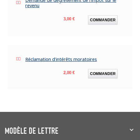
Demande de dégrèvement de l'impôt sur le
revenu
Prix
3,00 €
COMMANDER
Réclamation d'intérêts moratoires
Prix
2,00 €
COMMANDER
MODÈLE DE LETTRE