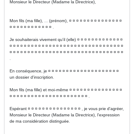
Monsieur le Directeur (Madame la Directrice),
Mon fils (ma fille), ... (prénom), ¤ ¤ ¤ ¤ ¤ ¤ ¤ ¤ ¤ ¤ ¤ ¤ ¤ ¤ ¤
¤ ¤ ¤ ¤ ¤ ¤ ¤ ¤ ¤ ¤ ¤ ¤ .
Je souhaiterais vivement qu'il (elle) ¤ ¤ ¤ ¤ ¤ ¤ ¤ ¤ ¤ ¤ ¤ ¤ ¤
¤ ¤ ¤ ¤ ¤ ¤ ¤ ¤ ¤ ¤ ¤ ¤ ¤ ¤ ¤ ¤ ¤ ¤ ¤ ¤ ¤ ¤ ¤ ¤ ¤ ¤ ¤ ¤ ¤ ¤ ¤ ¤
¤ ¤ ¤ ¤ ¤ ¤ ¤ ¤ ¤ ¤ ¤ ¤ ¤ ¤ ¤ ¤ ¤ ¤ ¤ ¤ ¤ ¤ ¤ ¤ ¤ ¤ ¤ ¤ ¤ ¤ ¤ ¤
.
En conséquence, je ¤ ¤ ¤ ¤ ¤ ¤ ¤ ¤ ¤ ¤ ¤ ¤ ¤ ¤ ¤ ¤ ¤ ¤ ¤ ¤
un dossier d'inscription.
Mon fils (ma fille) et moi-même ¤ ¤ ¤ ¤ ¤ ¤ ¤ ¤ ¤ ¤ ¤ ¤ ¤ ¤ ¤
¤ ¤ ¤ ¤ ¤ ¤ ¤ ¤ ¤ ¤ ¤ ¤ ¤ ¤ ¤ ¤ ¤ ¤ ¤ ¤ ¤ ¤ .
Espérant ¤ ¤ ¤ ¤ ¤ ¤ ¤ ¤ ¤ ¤ ¤ ¤ ¤ ¤ ¤ , je vous prie d'agréer,
Monsieur le Directeur (Madame la Directrice), l'expression
de ma considération distinguée.