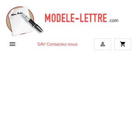


shopping_cart
SAV
Contactez-nous