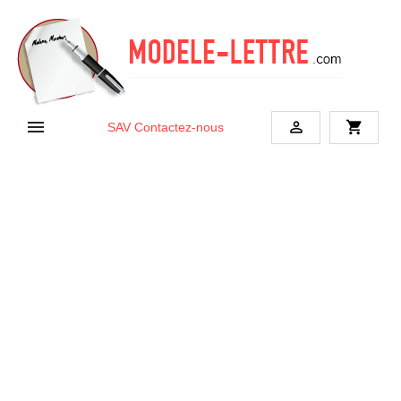


shopping_cart
SAV
Contactez-nous