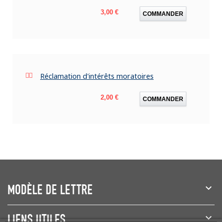
Prix
3,00 €
COMMANDER
Réclamation d'intérêts moratoires
Prix
2,00 €
COMMANDER
MODÈLE DE LETTRE
LIENS UTILES