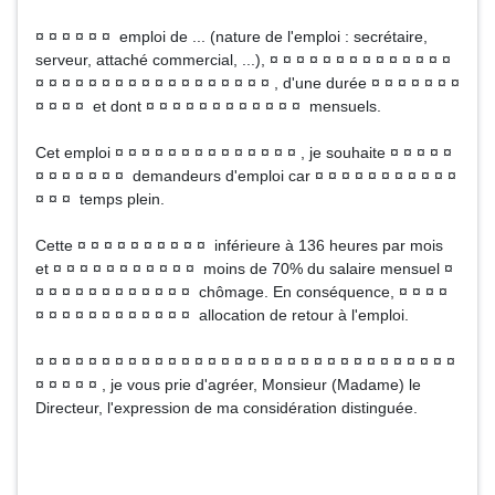
¤ ¤ ¤ ¤ ¤ ¤ emploi de ... (nature de l'emploi : secrétaire,
serveur, attaché commercial, ...), ¤ ¤ ¤ ¤ ¤ ¤ ¤ ¤ ¤ ¤ ¤ ¤ ¤ ¤
¤ ¤ ¤ ¤ ¤ ¤ ¤ ¤ ¤ ¤ ¤ ¤ ¤ ¤ ¤ ¤ ¤ ¤ , d'une durée ¤ ¤ ¤ ¤ ¤ ¤ ¤
¤ ¤ ¤ ¤ et dont ¤ ¤ ¤ ¤ ¤ ¤ ¤ ¤ ¤ ¤ ¤ ¤ mensuels.
Cet emploi ¤ ¤ ¤ ¤ ¤ ¤ ¤ ¤ ¤ ¤ ¤ ¤ ¤ ¤ , je souhaite ¤ ¤ ¤ ¤ ¤
¤ ¤ ¤ ¤ ¤ ¤ ¤ demandeurs d'emploi car ¤ ¤ ¤ ¤ ¤ ¤ ¤ ¤ ¤ ¤ ¤
¤ ¤ ¤ temps plein.
Cette ¤ ¤ ¤ ¤ ¤ ¤ ¤ ¤ ¤ ¤ inférieure à 136 heures par mois
et ¤ ¤ ¤ ¤ ¤ ¤ ¤ ¤ ¤ ¤ ¤ moins de 70% du salaire mensuel ¤
¤ ¤ ¤ ¤ ¤ ¤ ¤ ¤ ¤ ¤ ¤ ¤ chômage. En conséquence, ¤ ¤ ¤ ¤
¤ ¤ ¤ ¤ ¤ ¤ ¤ ¤ ¤ ¤ ¤ ¤ allocation de retour à l'emploi.
¤ ¤ ¤ ¤ ¤ ¤ ¤ ¤ ¤ ¤ ¤ ¤ ¤ ¤ ¤ ¤ ¤ ¤ ¤ ¤ ¤ ¤ ¤ ¤ ¤ ¤ ¤ ¤ ¤ ¤ ¤ ¤
¤ ¤ ¤ ¤ ¤ , je vous prie d'agréer, Monsieur (Madame) le
Directeur, l'expression de ma considération distinguée.