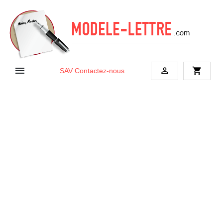


shopping_cart
SAV
Contactez-nous