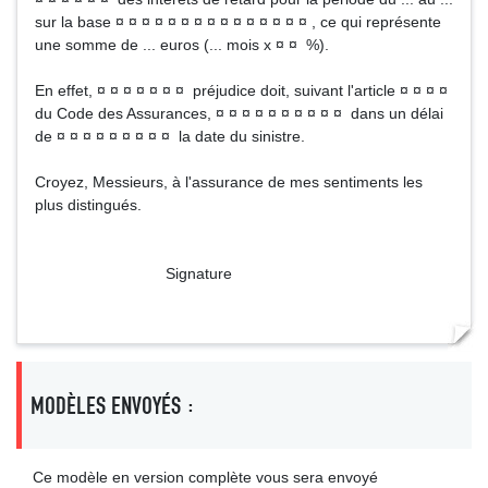
sur la base ¤ ¤ ¤ ¤ ¤ ¤ ¤ ¤ ¤ ¤ ¤ ¤ ¤ ¤ ¤ , ce qui représente
une somme de ... euros (... mois x ¤ ¤ %).
En effet, ¤ ¤ ¤ ¤ ¤ ¤ ¤ préjudice doit, suivant l'article ¤ ¤ ¤ ¤
du Code des Assurances, ¤ ¤ ¤ ¤ ¤ ¤ ¤ ¤ ¤ ¤ dans un délai
de ¤ ¤ ¤ ¤ ¤ ¤ ¤ ¤ ¤ la date du sinistre.
Croyez, Messieurs, à l'assurance de mes sentiments les
plus distingués.
Signature
MODÈLES ENVOYÉS :
Ce modèle en version complète vous sera envoyé