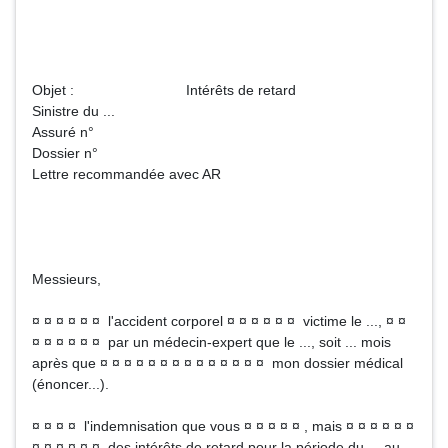
Objet : Intérêts de retard
Sinistre du ...
Assuré n°
Dossier n°
Lettre recommandée avec AR
Messieurs,
¤ ¤ ¤ ¤ ¤ ¤ l'accident corporel ¤ ¤ ¤ ¤ ¤ ¤ victime le ..., ¤ ¤
¤ ¤ ¤ ¤ ¤ ¤ par un médecin-expert que le ..., soit ... mois
après que ¤ ¤ ¤ ¤ ¤ ¤ ¤ ¤ ¤ ¤ ¤ ¤ ¤ ¤ mon dossier médical
(énoncer...).
¤ ¤ ¤ ¤ l'indemnisation que vous ¤ ¤ ¤ ¤ ¤ , mais ¤ ¤ ¤ ¤ ¤ ¤
¤ ¤ ¤ ¤ ¤ ¤ des intérêts de retard pour la période du ... au ...