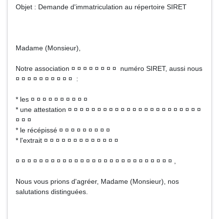
Objet : Demande d'immatriculation au répertoire SIRET
Madame (Monsieur),
Notre association ¤ ¤ ¤ ¤ ¤ ¤ ¤ ¤ numéro SIRET, aussi nous
¤ ¤ ¤ ¤ ¤ ¤ ¤ ¤ ¤ ¤ :
* les ¤ ¤ ¤ ¤ ¤ ¤ ¤ ¤ ¤ ¤
* une attestation ¤ ¤ ¤ ¤ ¤ ¤ ¤ ¤ ¤ ¤ ¤ ¤ ¤ ¤ ¤ ¤ ¤ ¤ ¤ ¤ ¤ ¤ ¤
¤ ¤ ¤
* le récépissé ¤ ¤ ¤ ¤ ¤ ¤ ¤ ¤ ¤
* l'extrait ¤ ¤ ¤ ¤ ¤ ¤ ¤ ¤ ¤ ¤ ¤ ¤ ¤
¤ ¤ ¤ ¤ ¤ ¤ ¤ ¤ ¤ ¤ ¤ ¤ ¤ ¤ ¤ ¤ ¤ ¤ ¤ ¤ ¤ ¤ ¤ ¤ ¤ ¤ ¤ ,
Nous vous prions d'agréer, Madame (Monsieur), nos
salutations distinguées.