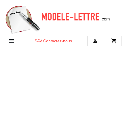


shopping_cart
SAV
Contactez-nous