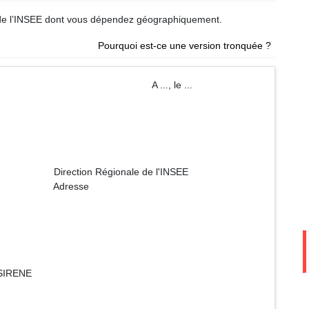
e de l’INSEE dont vous dépendez géographiquement.
Pourquoi est-ce une version tronquée ?
tion A ..., le ...
ale de l'INSEE
sse
 SIRENE