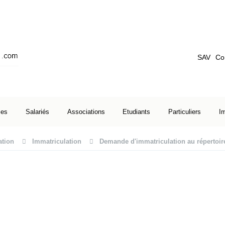
SAV
Co
ses
Salariés
Associations
Etudiants
Particuliers
I
ation
Immatriculation
Demande d'immatriculation au répertoi