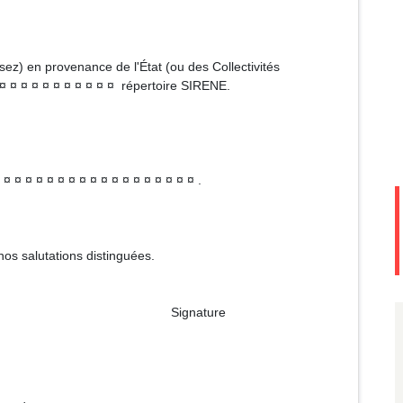
ez) en provenance de l'État (ou des Collectivités
 ¤ ¤ ¤ ¤ ¤ ¤ ¤ ¤ ¤ ¤ ¤ ¤ répertoire SIRENE.
 ¤ ¤ ¤ ¤ ¤ ¤ ¤ ¤ ¤ ¤ ¤ ¤ ¤ ¤ ¤ ¤ .
os salutations distinguées.
ture