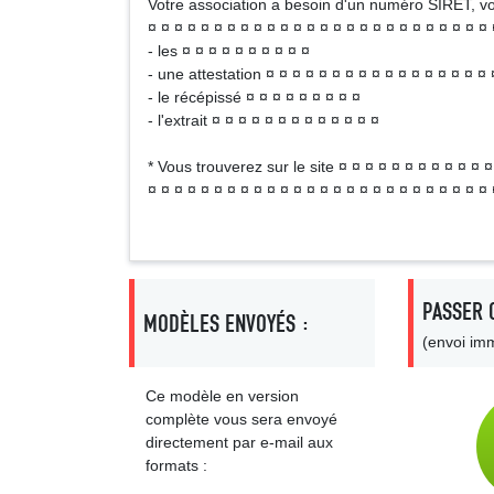
Votre association a besoin d'un numéro SIRET, vou
¤ ¤ ¤ ¤ ¤ ¤ ¤ ¤ ¤ ¤ ¤ ¤ ¤ ¤ ¤ ¤ ¤ ¤ ¤ ¤ ¤ ¤ ¤ ¤ ¤ ¤ 
- les ¤ ¤ ¤ ¤ ¤ ¤ ¤ ¤ ¤ ¤
- une attestation ¤ ¤ ¤ ¤ ¤ ¤ ¤ ¤ ¤ ¤ ¤ ¤ ¤ ¤ ¤ ¤ ¤ 
- le récépissé ¤ ¤ ¤ ¤ ¤ ¤ ¤ ¤ ¤
- l'extrait ¤ ¤ ¤ ¤ ¤ ¤ ¤ ¤ ¤ ¤ ¤ ¤ ¤
* Vous trouverez sur le site ¤ ¤ ¤ ¤ ¤ ¤ ¤ ¤ ¤ ¤ ¤ ¤
¤ ¤ ¤ ¤ ¤ ¤ ¤ ¤ ¤ ¤ ¤ ¤ ¤ ¤ ¤ ¤ ¤ ¤ ¤ ¤ ¤ ¤ ¤ ¤ ¤ ¤ 
PASSER 
MODÈLES ENVOYÉS :
(envoi imm
Ce modèle en version
complète vous sera envoyé
directement par e-mail aux
formats :