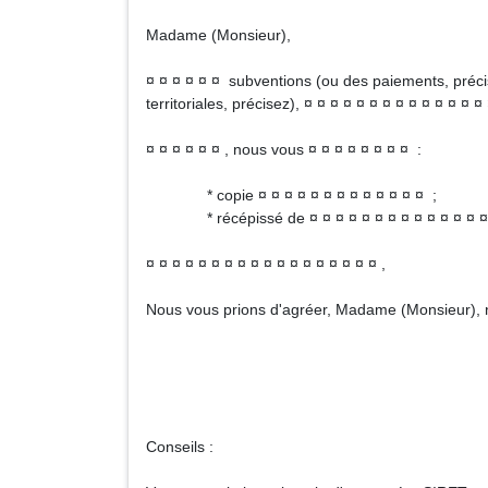
Madame (Monsieur),
¤ ¤ ¤ ¤ ¤ ¤ subventions (ou des paiements, précis
territoriales, précisez), ¤ ¤ ¤ ¤ ¤ ¤ ¤ ¤ ¤ ¤ ¤ ¤ ¤
¤ ¤ ¤ ¤ ¤ ¤ , nous vous ¤ ¤ ¤ ¤ ¤ ¤ ¤ ¤ :
* copie ¤ ¤ ¤ ¤ ¤ ¤ ¤ ¤ ¤ ¤ ¤ ¤ ¤ ;
* récépissé de ¤ ¤ ¤ ¤ ¤ ¤ ¤ ¤ ¤ ¤ ¤ ¤ ¤ ¤ ¤ ¤
¤ ¤ ¤ ¤ ¤ ¤ ¤ ¤ ¤ ¤ ¤ ¤ ¤ ¤ ¤ ¤ ¤ ¤ ,
Nous vous prions d'agréer, Madame (Monsieur), n
Signa
Conseils :