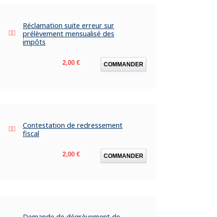
Réclamation suite erreur sur
prélèvement mensualisé des
impôts
Prix
2,00 €
COMMANDER
Contestation de redressement
fiscal
Prix
2,00 €
COMMANDER
Demande de dégrèvement de