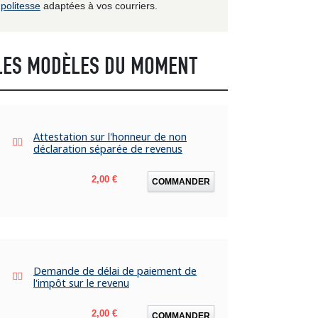
politesse
adaptées à vos courriers.
LES MODÈLES DU MOMENT
Attestation sur l'honneur de non
déclaration séparée de revenus
Prix
2,00 €
COMMANDER
Demande de délai de paiement de
l'impôt sur le revenu
Prix
2,00 €
COMMANDER