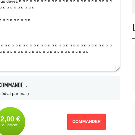
s devez ¤ ¤ ¤ ¤ ¤ ¤ ¤ ¤ ¤ ¤ ¤ ¤ ¤ ¤ ¤ ¤ ¤ ¤ ¤ ¤ ¤ ¤ ¤ ¤ ¤ ¤
¤ ¤ ¤ ¤ ¤ ¤ ¤ ¤ ¤ ¤ :
¤ ¤ ¤ ¤ ¤ ¤ ¤ ¤ ¤
 ¤ ¤ ¤ ¤ ¤ ¤ ¤ ¤ ¤ ¤ ¤ ¤ ¤ ¤ ¤ ¤ ¤ ¤ ¤ ¤ ¤ ¤ ¤ ¤ ¤ ¤ ¤ ¤ ¤ ¤ ¤
¤ ¤ ¤ ¤ ¤ ¤ ¤ ¤ ¤ ¤ ¤ ¤ ¤ ¤ ¤ ¤ ¤ ¤ ¤ ¤ ¤ ¤ ¤ ¤ ¤ .
COMMANDE :
édiat par mail)
2,00 €
COMMANDER
Seulement !