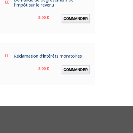
l'impôt sur le revenu
Prix
3,00 €
COMMANDER
Réclamation d'intérêts moratoires
Prix
2,00 €
COMMANDER