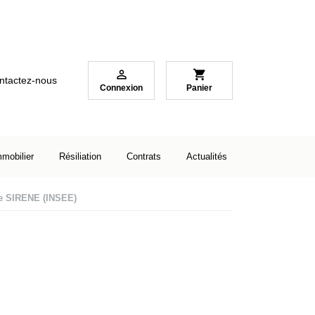

shopping_cart
ntactez-nous
Connexion
Panier
mmobilier
Résiliation
Contrats
Actualités
re SIRENE (INSEE)