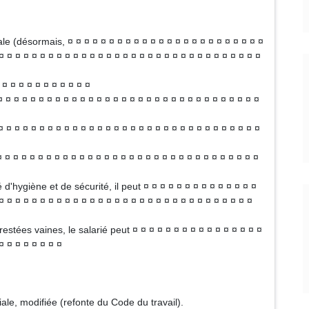
le (désormais, ¤ ¤ ¤ ¤ ¤ ¤ ¤ ¤ ¤ ¤ ¤ ¤ ¤ ¤ ¤ ¤ ¤ ¤ ¤ ¤ ¤ ¤ ¤ ¤
¤ ¤ ¤ ¤ ¤ ¤ ¤ ¤ ¤ ¤ ¤ ¤ ¤ ¤ ¤ ¤ ¤ ¤ ¤ ¤ ¤ ¤ ¤ ¤ ¤ ¤ ¤ ¤ ¤ ¤ ¤ ¤
 ¤ ¤ ¤ ¤ ¤ ¤ ¤ ¤ ¤ ¤ ¤
 ¤ ¤ ¤ ¤ ¤ ¤ ¤ ¤ ¤ ¤ ¤ ¤ ¤ ¤ ¤ ¤ ¤ ¤ ¤ ¤ ¤ ¤ ¤ ¤ ¤ ¤ ¤ ¤ ¤ ¤ ¤
¤ ¤ ¤ ¤ ¤ ¤ ¤ ¤ ¤ ¤ ¤ ¤ ¤ ¤ ¤ ¤ ¤ ¤ ¤ ¤ ¤ ¤ ¤ ¤ ¤ ¤ ¤ ¤ ¤ ¤ ¤ ¤
¤ ¤ ¤ ¤ ¤ ¤ ¤ ¤ ¤ ¤ ¤ ¤ ¤ ¤ ¤ ¤ ¤ ¤ ¤ ¤ ¤ ¤ ¤ ¤ ¤ ¤ ¤ ¤ ¤ ¤ ¤
)
 d'hygiène et de sécurité, il peut ¤ ¤ ¤ ¤ ¤ ¤ ¤ ¤ ¤ ¤ ¤ ¤ ¤ ¤
 ¤ ¤ ¤ ¤ ¤ ¤ ¤ ¤ ¤ ¤ ¤ ¤ ¤ ¤ ¤ ¤ ¤ ¤ ¤ ¤ ¤ ¤ ¤ ¤ ¤ ¤ ¤ ¤ ¤ ¤ ¤
stées vaines, le salarié peut ¤ ¤ ¤ ¤ ¤ ¤ ¤ ¤ ¤ ¤ ¤ ¤ ¤ ¤ ¤ ¤
¤ ¤ ¤ ¤ ¤ ¤ ¤ ¤
ale, modifiée (refonte du Code du travail).