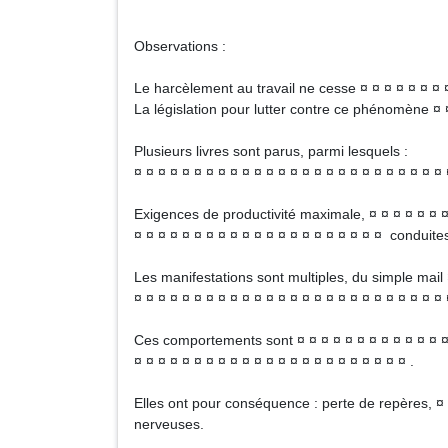
Sign
Observations :
Le harcèlement au travail ne cesse ¤ ¤ ¤ ¤ ¤ ¤ ¤ ¤ 
La législation pour lutter contre ce phénomène ¤ ¤
Plusieurs livres sont parus, parmi lesquels :
¤ ¤ ¤ ¤ ¤ ¤ ¤ ¤ ¤ ¤ ¤ ¤ ¤ ¤ ¤ ¤ ¤ ¤ ¤ ¤ ¤ ¤ ¤ ¤ ¤ ¤ 
Exigences de productivité maximale, ¤ ¤ ¤ ¤ ¤ ¤ ¤ 
¤ ¤ ¤ ¤ ¤ ¤ ¤ ¤ ¤ ¤ ¤ ¤ ¤ ¤ ¤ ¤ ¤ ¤ ¤ ¤ ¤ conduite
Les manifestations sont multiples, du simple mail ¤
¤ ¤ ¤ ¤ ¤ ¤ ¤ ¤ ¤ ¤ ¤ ¤ ¤ ¤ ¤ ¤ ¤ ¤ ¤ ¤ ¤ ¤ ¤ ¤ ¤ ¤ 
Ces comportements sont ¤ ¤ ¤ ¤ ¤ ¤ ¤ ¤ ¤ ¤ ¤ ¤ ¤ ¤
¤ ¤ ¤ ¤ ¤ ¤ ¤ ¤ ¤ ¤ ¤ ¤ ¤ ¤ ¤ ¤ ¤ ¤ ¤ ¤ ¤ ¤ ¤ .
Elles ont pour conséquence : perte de repères, ¤ 
nerveuses.