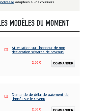
politesse
adaptées à vos courriers.
LES MODÈLES DU MOMENT
Attestation sur l'honneur de non
déclaration séparée de revenus
Prix
2,00 €
COMMANDER
Demande de délai de paiement de
l'impôt sur le revenu
Prix
2,00 €
COMMANDER