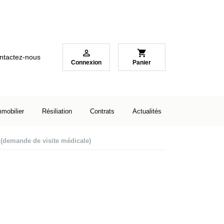

shopping_cart
ntactez-nous
Connexion
Panier
mmobilier
Résiliation
Contrats
Actualités
r (demande de visite médicale)