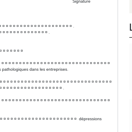
ature
¤ ¤ ¤ ¤ ¤ ¤ ¤ ¤ ¤ ¤ ¤ ¤ ¤ ¤ ¤ ¤ ¤ ¤ ¤ ¤ .
 ¤ ¤ ¤ ¤ ¤ ¤ ¤ ¤ ¤ ¤ ¤ ¤ ¤ .
¤ ¤ ¤ ¤ ¤ ¤ ¤
¤ ¤ ¤ ¤ ¤ ¤ ¤ ¤ ¤ ¤ ¤ ¤ ¤ ¤ ¤ ¤ ¤ ¤ ¤ ¤ ¤ ¤ ¤ ¤ ¤ ¤ ¤ ¤ ¤ ¤ ¤
s pathologiques dans les entreprises.
 ¤ ¤ ¤ ¤ ¤ ¤ ¤ ¤ ¤ ¤ ¤ ¤ ¤ ¤ ¤ ¤ ¤ ¤ ¤ ¤ ¤ ¤ ¤ ¤ ¤ ¤ ¤ ¤ ¤ ¤ ¤
¤ ¤ ¤ ¤ ¤ ¤ ¤ ¤ ¤ ¤ ¤ ¤ ¤ ¤ ¤ ¤ ¤ ¤ .
 ¤ ¤ ¤ ¤ ¤ ¤ ¤ ¤ ¤ ¤ ¤ ¤ ¤ ¤ ¤ ¤ ¤ ¤ ¤ ¤ ¤ ¤ ¤ ¤ ¤ ¤ ¤ ¤ ¤ ¤
¤ ¤ ¤ ¤ ¤ ¤ ¤ ¤ ¤ ¤ ¤ ¤ ¤ ¤ ¤ ¤ ¤ ¤ ¤ ¤ ¤ ¤ dépressions