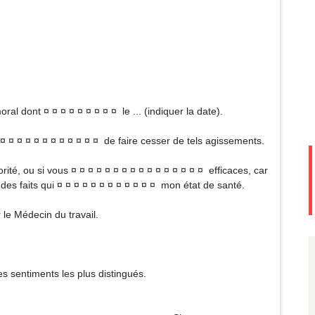
ral dont ¤ ¤ ¤ ¤ ¤ ¤ ¤ ¤ ¤ le ... (indiquer la date).
¤ ¤ ¤ ¤ ¤ ¤ ¤ ¤ ¤ ¤ ¤ ¤ ¤ de faire cesser de tels agissements.
rité, ou si vous ¤ ¤ ¤ ¤ ¤ ¤ ¤ ¤ ¤ ¤ ¤ ¤ ¤ ¤ ¤ ¤ efficaces, car
¤ des faits qui ¤ ¤ ¤ ¤ ¤ ¤ ¤ ¤ ¤ ¤ ¤ ¤ mon état de santé.
 le Médecin du travail.
 sentiments les plus distingués.