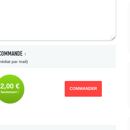
COMMANDE :
édiat par mail)
2,00 €
COMMANDER
Seulement !