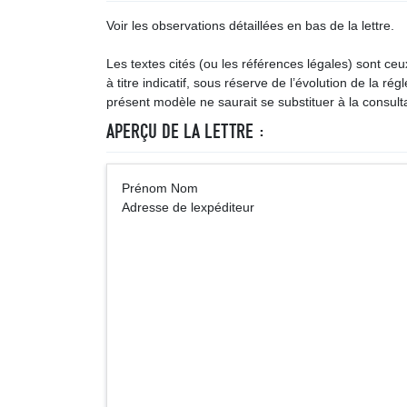
Voir les observations détaillées en bas de la lettre.
Les textes cités (ou les références légales) sont ce
à titre indicatif, sous réserve de l’évolution de la ré
présent modèle ne saurait se substituer à la consulta
APERÇU DE LA LETTRE :
Prénom 
Adresse de lexpéditeur
Monsieur 
Chef du per
Société (o
Adre