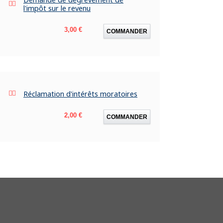
l'impôt sur le revenu
Prix
3,00 €
COMMANDER
Réclamation d'intérêts moratoires
Prix
2,00 €
COMMANDER