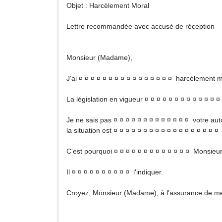
Objet : Harcèlement Moral
Lettre recommandée avec accusé de réception
Monsieur (Madame),
J'ai ¤ ¤ ¤ ¤ ¤ ¤ ¤ ¤ ¤ ¤ ¤ ¤ ¤ ¤ ¤ ¤ harcèlement mo
La législation en vigueur ¤ ¤ ¤ ¤ ¤ ¤ ¤ ¤ ¤ ¤ ¤ ¤ 
Je ne sais pas ¤ ¤ ¤ ¤ ¤ ¤ ¤ ¤ ¤ ¤ ¤ ¤ ¤ votre auto
la situation est ¤ ¤ ¤ ¤ ¤ ¤ ¤ ¤ ¤ ¤ ¤ ¤ ¤ ¤ ¤ ¤ ¤ 
C'est pourquoi ¤ ¤ ¤ ¤ ¤ ¤ ¤ ¤ ¤ ¤ ¤ ¤ ¤ Monsieur
Il ¤ ¤ ¤ ¤ ¤ ¤ ¤ ¤ ¤ ¤ l'indiquer.
Croyez, Monsieur (Madame), à l'assurance de mes