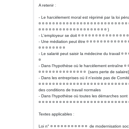
A retenir :
- Le harcèlement moral est réprimé par la loi péna
¤ ¤ ¤ ¤ ¤ ¤ ¤ ¤ ¤ ¤ ¤ ¤ ¤ ¤ ¤ ¤ ¤ ¤ ¤ ¤ ¤ ¤ ¤ ¤ ¤ ¤ 
¤ ¤ ¤ ¤ ¤ ¤ ¤ ¤ ¤ ¤ ¤ ¤ ¤ ¤ ¤ ¤ ¤ ¤ ¤ ¤ )
- L'employeur se doit ¤ ¤ ¤ ¤ ¤ ¤ ¤ ¤ ¤ ¤ ¤ ¤ ¤ ¤ ¤
- Une médiation peut être ¤ ¤ ¤ ¤ ¤ ¤ ¤ ¤ ¤ ¤ ¤ ¤ ¤
¤ ¤ ¤ ¤ ¤ ¤ ¤ ¤
- Le salarié peut saisir la médecine du travail ¤ ¤ 
¤
- Dans l'hypothèse où le harcèlement entraîne ¤ ¤ 
¤ ¤ ¤ ¤ ¤ ¤ ¤ ¤ ¤ ¤ ¤ ¤ ¤ ¤ (sans perte de salaire
- Dans les entreprises où il n'existe pas de Comité
¤ ¤ ¤ ¤ ¤ ¤ ¤ ¤ ¤ ¤ ¤ ¤ ¤ ¤ ¤ ¤ ¤ ¤ ¤ ¤ ¤ ¤ ¤ ¤ ¤ ¤
des conditions de travail normales
- Dans l'hypothèse où toutes les démarches sont re
¤ ¤ ¤ ¤ ¤ ¤ ¤ ¤ ¤ ¤ ¤ ¤ ¤ ¤ ¤ ¤ ¤ ¤ ¤ ¤ ¤ ¤ ¤ ¤ ¤ ¤ 
Textes applicables :
Loi n° ¤ ¤ ¤ ¤ ¤ ¤ ¤ ¤ ¤ ¤ ¤ de modernisation soci