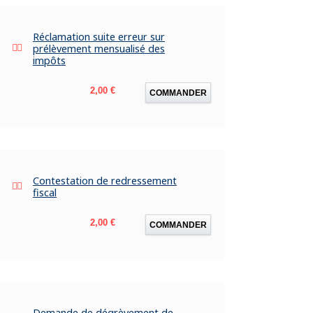
Réclamation suite erreur sur
prélèvement mensualisé des
impôts
Prix
2,00 €
COMMANDER
Contestation de redressement
fiscal
Prix
2,00 €
COMMANDER
Demande de dégrèvement de