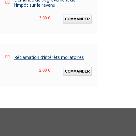
l'impôt sur le revenu
Prix
3,00 €
COMMANDER
Réclamation d'intérêts moratoires
Prix
2,00 €
COMMANDER