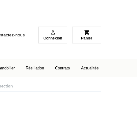

shopping_cart
ntactez-nous
Connexion
Panier
mmobilier
Résiliation
Contrats
Actualités
irection