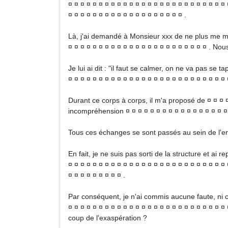
¤ ¤ ¤ ¤ ¤ ¤ ¤ ¤ ¤ ¤ ¤ ¤ ¤ ¤ ¤ ¤ ¤ ¤ ¤ ¤ ¤ ¤ ¤ ¤ ¤ ¤ 
¤ ¤ ¤ ¤ ¤ ¤ ¤ ¤ ¤ ¤ ¤ ¤ ¤ ¤ ¤ ¤ ¤ ¤ ¤ .
Là, j'ai demandé à Monsieur xxx de ne plus me ma
¤ ¤ ¤ ¤ ¤ ¤ ¤ ¤ ¤ ¤ ¤ ¤ ¤ ¤ ¤ ¤ ¤ ¤ ¤ ¤ ¤ ¤ ¤ . Nou
Je lui ai dit : "il faut se calmer, on ne va pas se t
¤ ¤ ¤ ¤ ¤ ¤ ¤ ¤ ¤ ¤ ¤ ¤ ¤ ¤ ¤ ¤ ¤ ¤ ¤ ¤ ¤ ¤ ¤ ¤ ¤ 
Durant ce corps à corps, il m'a proposé de ¤ ¤ ¤ 
incompréhension ¤ ¤ ¤ ¤ ¤ ¤ ¤ ¤ ¤ ¤ ¤ ¤ ¤ ¤ ¤ ¤ ¤ 
Tous ces échanges se sont passés au sein de l'ent
En fait, je ne suis pas sorti de la structure et ai 
¤ ¤ ¤ ¤ ¤ ¤ ¤ ¤ ¤ ¤ ¤ ¤ ¤ ¤ ¤ ¤ ¤ ¤ ¤ ¤ ¤ ¤ ¤ ¤ ¤ ¤ 
¤ ¤ ¤ ¤ ¤ ¤ ¤ ¤ ¤ .
Par conséquent, je n'ai commis aucune faute, ni cel
¤ ¤ ¤ ¤ ¤ ¤ ¤ ¤ ¤ ¤ ¤ ¤ ¤ ¤ ¤ ¤ ¤ ¤ ¤ ¤ ¤ ¤ ¤ ¤ ¤ ¤ 
coup de l'exaspération ?