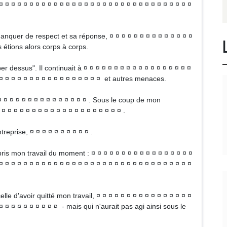
¤ ¤ ¤ ¤ ¤ ¤ ¤ ¤ ¤ ¤ ¤ ¤ ¤ ¤ ¤ ¤ ¤ ¤ ¤ ¤ ¤ ¤ ¤ ¤ ¤ ¤ ¤ ¤ ¤ ¤ ¤ ¤
nquer de respect et sa réponse, ¤ ¤ ¤ ¤ ¤ ¤ ¤ ¤ ¤ ¤ ¤ ¤ ¤ ¤
s étions alors corps à corps.
aper dessus". Il continuait à ¤ ¤ ¤ ¤ ¤ ¤ ¤ ¤ ¤ ¤ ¤ ¤ ¤ ¤ ¤ ¤ ¤ ¤
¤ ¤ ¤ ¤ ¤ ¤ ¤ ¤ ¤ ¤ ¤ ¤ ¤ ¤ ¤ ¤ ¤ ¤ et autres menaces.
¤ ¤ ¤ ¤ ¤ ¤ ¤ ¤ ¤ ¤ ¤ ¤ ¤ ¤ ¤ . Sous le coup de mon
¤ ¤ ¤ ¤ ¤ ¤ ¤ ¤ ¤ ¤ ¤ ¤ ¤ ¤ ¤ ¤ ¤ ¤ ¤ ¤ .
reprise, ¤ ¤ ¤ ¤ ¤ ¤ ¤ ¤ ¤ ¤ .
repris mon travail du moment : ¤ ¤ ¤ ¤ ¤ ¤ ¤ ¤ ¤ ¤ ¤ ¤ ¤ ¤ ¤ ¤ ¤
¤ ¤ ¤ ¤ ¤ ¤ ¤ ¤ ¤ ¤ ¤ ¤ ¤ ¤ ¤ ¤ ¤ ¤ ¤ ¤ ¤ ¤ ¤ ¤ ¤ ¤ ¤ ¤ ¤ ¤ ¤ ¤
le d'avoir quitté mon travail, ¤ ¤ ¤ ¤ ¤ ¤ ¤ ¤ ¤ ¤ ¤ ¤ ¤ ¤ ¤ ¤
¤ ¤ ¤ ¤ ¤ ¤ ¤ ¤ ¤ ¤ - mais qui n'aurait pas agi ainsi sous le