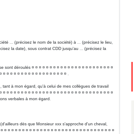
ciété ... (précisez le nom de la société) à ... (précisez le lieu,
cisez la date), sous contrat CDD jusqu'au ... (précisez la
 se sont déroulés ¤ ¤ ¤ ¤ ¤ ¤ ¤ ¤ ¤ ¤ ¤ ¤ ¤ ¤ ¤ ¤ ¤ ¤ ¤ ¤ ¤ ¤ ¤
¤ ¤ ¤ ¤ ¤ ¤ ¤ ¤ ¤ ¤ ¤ ¤ ¤ ¤ ¤ ¤ ¤ ¤ ¤ .
 tant à mon égard, qu'à celui de mes collègues de travail
 ¤ ¤ ¤ ¤ ¤ ¤ ¤ ¤ ¤ ¤ ¤ ¤ ¤ ¤ ¤ ¤ ¤ ¤ ¤ ¤ ¤ ¤ ¤ ¤ ¤ ¤ ¤ ¤ ¤ ¤ ¤
sions verbales à mon égard.
 (d'ailleurs dès que Monsieur xxx s'approche d'un cheval,
 ¤ ¤ ¤ ¤ ¤ ¤ ¤ ¤ ¤ ¤ ¤ ¤ ¤ ¤ ¤ ¤ ¤ ¤ ¤ ¤ ¤ ¤ ¤ ¤ ¤ ¤ ¤ ¤ ¤ ¤ ¤ ¤ ¤