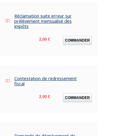
Réclamation suite erreur sur
prélèvement mensualisé des
impôts
Prix
2,00 €
COMMANDER
Contestation de redressement
fiscal
Prix
2,00 €
COMMANDER
Demande de dégrèvement de