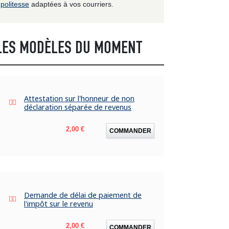
politesse
adaptées à vos courriers.
LES MODÈLES DU MOMENT
Attestation sur l'honneur de non
déclaration séparée de revenus
Prix
2,00 €
COMMANDER
Demande de délai de paiement de
l'impôt sur le revenu
Prix
2,00 €
COMMANDER