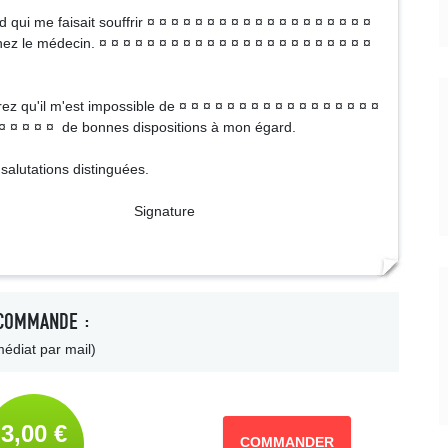
ui me faisait souffrir ¤ ¤ ¤ ¤ ¤ ¤ ¤ ¤ ¤ ¤ ¤ ¤ ¤ ¤ ¤ ¤ ¤ ¤ ¤
hez le médecin. ¤ ¤ ¤ ¤ ¤ ¤ ¤ ¤ ¤ ¤ ¤ ¤ ¤ ¤ ¤ ¤ ¤ ¤ ¤ ¤ ¤ ¤ ¤
z qu'il m'est impossible de ¤ ¤ ¤ ¤ ¤ ¤ ¤ ¤ ¤ ¤ ¤ ¤ ¤ ¤ ¤ ¤ ¤
 ¤ ¤ ¤ ¤ ¤ ¤ de bonnes dispositions à mon égard.
salutations distinguées.
ture
COMMANDE :
édiat par mail)
3,00 €
COMMANDER