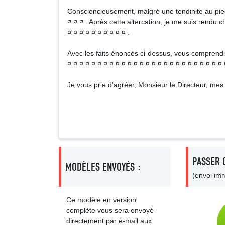
Consciencieusement, malgré une tendinite au pied q
¤ ¤ ¤ . Après cette altercation, je me suis rendu c
¤ ¤ ¤ ¤ ¤ ¤ ¤ ¤ ¤ ¤ .
Avec les faits énoncés ci-dessus, vous comprendre
¤ ¤ ¤ ¤ ¤ ¤ ¤ ¤ ¤ ¤ ¤ ¤ ¤ ¤ ¤ ¤ ¤ ¤ ¤ ¤ ¤ ¤ ¤ ¤ ¤
Je vous prie d'agréer, Monsieur le Directeur, mes 
Signa
PASSER 
MODÈLES ENVOYÉS :
(envoi imm
Ce modèle en version
complète vous sera envoyé
directement par e-mail aux