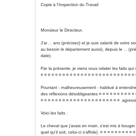
Copie à l'Inspection du Travail
Monsieur le Directeur,
J'ai ... ans (précisez) et je suis salarié de votre so
au besoin le département aussi), depuis le ... (pré
date).
Par la présente, je viens vous relater les faits qui
¤ ¤ ¤ ¤ ¤ ¤ ¤ ¤ ¤ ¤ ¤ ¤ ¤ ¤ ¤ ¤ ¤ ¤ ¤ ¤ ¤ ¤ ¤ ¤ ¤ ¤ 
Pourtant - malheureusement - habitué à entendre,
des réflexions désobligeantes ¤ ¤ ¤ ¤ ¤ ¤ ¤ ¤ ¤ ¤ ¤
¤ ¤ ¤ ¤ ¤ ¤ ¤ ¤ ¤ ¤ ¤ ¤ ¤ ¤ ¤ ¤ ¤ ¤ ¤ ¤ ¤ ¤ agres
Voici les faits :
Le cheval que j'avais en main, s'est mis à bouger
quel qu'il soit, celui-ci s'affole). ¤ ¤ ¤ ¤ ¤ ¤ ¤ ¤ ¤