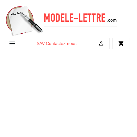


shopping_cart
SAV
Contactez-nous