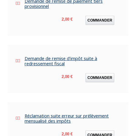
Demande de remise de paiement tiers
provisionnel
Prix
2,00 €
COMMANDER
Demande de remise d'impôt suite à
redressement fiscal
Prix
2,00 €
COMMANDER
Réclamation suite erreur sur prélèvement
mensualisé des impôts
Prix
2,00 €
COMMANDER