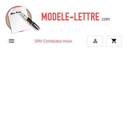


shopping_cart
SAV
Contactez-nous