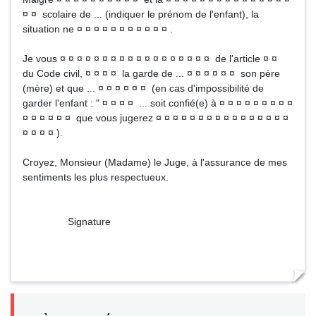
¤ ¤ scolaire de ... (indiquer le prénom de l'enfant), la
situation ne ¤ ¤ ¤ ¤ ¤ ¤ ¤ ¤ ¤ ¤ ¤ .
Je vous ¤ ¤ ¤ ¤ ¤ ¤ ¤ ¤ ¤ ¤ ¤ ¤ ¤ ¤ ¤ ¤ ¤ ¤ de l'article ¤ ¤
du Code civil, ¤ ¤ ¤ ¤ la garde de ... ¤ ¤ ¤ ¤ ¤ ¤ son père
(mère) et que ... ¤ ¤ ¤ ¤ ¤ ¤ (en cas d'impossibilité de
garder l'enfant : " ¤ ¤ ¤ ¤ ... soit confié(e) à ¤ ¤ ¤ ¤ ¤ ¤ ¤ ¤ ¤
¤ ¤ ¤ ¤ ¤ ¤ que vous jugerez ¤ ¤ ¤ ¤ ¤ ¤ ¤ ¤ ¤ ¤ ¤ ¤ ¤ ¤ ¤ ¤
¤ ¤ ¤ ¤ ).
Croyez, Monsieur (Madame) le Juge, à l'assurance de mes
sentiments les plus respectueux.
Signature