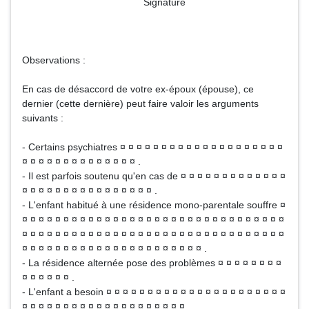
Signature
Observations :
En cas de désaccord de votre ex-époux (épouse), ce
dernier (cette dernière) peut faire valoir les arguments
suivants :
- Certains psychiatres ¤ ¤ ¤ ¤ ¤ ¤ ¤ ¤ ¤ ¤ ¤ ¤ ¤ ¤ ¤ ¤ ¤ ¤ ¤ ¤
¤ ¤ ¤ ¤ ¤ ¤ ¤ ¤ ¤ ¤ ¤ ¤ ¤ ¤ .
- Il est parfois soutenu qu'en cas de ¤ ¤ ¤ ¤ ¤ ¤ ¤ ¤ ¤ ¤ ¤ ¤ ¤
¤ ¤ ¤ ¤ ¤ ¤ ¤ ¤ ¤ ¤ ¤ ¤ ¤ ¤ ¤ ¤ .
- L'enfant habitué à une résidence mono-parentale souffre ¤
¤ ¤ ¤ ¤ ¤ ¤ ¤ ¤ ¤ ¤ ¤ ¤ ¤ ¤ ¤ ¤ ¤ ¤ ¤ ¤ ¤ ¤ ¤ ¤ ¤ ¤ ¤ ¤ ¤ ¤ ¤ ¤
¤ ¤ ¤ ¤ ¤ ¤ ¤ ¤ ¤ ¤ ¤ ¤ ¤ ¤ ¤ ¤ ¤ ¤ ¤ ¤ ¤ ¤ ¤ ¤ ¤ ¤ ¤ ¤ ¤ ¤ ¤ ¤
¤ ¤ ¤ ¤ ¤ ¤ ¤ ¤ ¤ ¤ ¤ ¤ ¤ ¤ ¤ ¤ ¤ ¤ ¤ ¤ ¤ ¤ .
- La résidence alternée pose des problèmes ¤ ¤ ¤ ¤ ¤ ¤ ¤ ¤
¤ ¤ ¤ ¤ ¤ ¤ .
- L'enfant a besoin ¤ ¤ ¤ ¤ ¤ ¤ ¤ ¤ ¤ ¤ ¤ ¤ ¤ ¤ ¤ ¤ ¤ ¤ ¤ ¤ ¤ ¤
¤ ¤ ¤ ¤ ¤ ¤ ¤ ¤ ¤ ¤ ¤ ¤ ¤ ¤ ¤ ¤ ¤ ¤ ¤ ¤ .