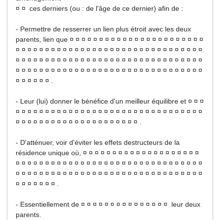
¤ ¤ ces derniers (ou : de l'âge de ce dernier) afin de :
- Permettre de resserrer un lien plus étroit avec les deux
parents, lien que ¤ ¤ ¤ ¤ ¤ ¤ ¤ ¤ ¤ ¤ ¤ ¤ ¤ ¤ ¤ ¤ ¤ ¤ ¤ ¤ ¤ ¤ ¤
¤ ¤ ¤ ¤ ¤ ¤ ¤ ¤ ¤ ¤ ¤ ¤ ¤ ¤ ¤ ¤ ¤ ¤ ¤ ¤ ¤ ¤ ¤ ¤ ¤ ¤ ¤ ¤ ¤ ¤ ¤ ¤
¤ ¤ ¤ ¤ ¤ ¤ ¤ ¤ ¤ ¤ ¤ ¤ ¤ ¤ ¤ ¤ ¤ ¤ ¤ ¤ ¤ ¤ ¤ ¤ ¤ ¤ ¤ ¤ ¤ ¤ ¤ ¤
¤ ¤ ¤ ¤ ¤ ¤ ¤ ¤ ¤ ¤ ¤ ¤ ¤ ¤ ¤ ¤ ¤ ¤ ¤ ¤ ¤ ¤ ¤ ¤ ¤ ¤ ¤ ¤ ¤ ¤ ¤ ¤
¤ ¤ ¤ ¤ ¤ ¤ .
- Leur (lui) donner le bénéfice d'un meilleur équilibre et ¤ ¤ ¤
¤ ¤ ¤ ¤ ¤ ¤ ¤ ¤ ¤ ¤ ¤ ¤ ¤ ¤ ¤ ¤ ¤ ¤ ¤ ¤ ¤ ¤ ¤ ¤ ¤ ¤ ¤ ¤ ¤ ¤ ¤ ¤
¤ ¤ ¤ ¤ ¤ ¤ ¤ ¤ ¤ ¤ ¤ ¤ ¤ ¤ ¤ ¤ ¤ ¤ ¤ ¤ ¤ .
- D'atténuer, voir d'éviter les effets destructeurs de la
résidence unique où, ¤ ¤ ¤ ¤ ¤ ¤ ¤ ¤ ¤ ¤ ¤ ¤ ¤ ¤ ¤ ¤ ¤ ¤ ¤ ¤
¤ ¤ ¤ ¤ ¤ ¤ ¤ ¤ ¤ ¤ ¤ ¤ ¤ ¤ ¤ ¤ ¤ ¤ ¤ ¤ ¤ ¤ ¤ ¤ ¤ ¤ ¤ ¤ ¤ ¤ ¤ ¤
¤ ¤ ¤ ¤ ¤ ¤ ¤ ¤ ¤ ¤ ¤ ¤ ¤ ¤ ¤ ¤ ¤ ¤ ¤ ¤ ¤ ¤ ¤ ¤ ¤ ¤ ¤ ¤ ¤ ¤ ¤ ¤
¤ ¤ ¤ ¤ ¤ ¤ ¤ .
- Essentiellement de ¤ ¤ ¤ ¤ ¤ ¤ ¤ ¤ ¤ ¤ ¤ ¤ ¤ ¤ ¤ leur deux
parents.