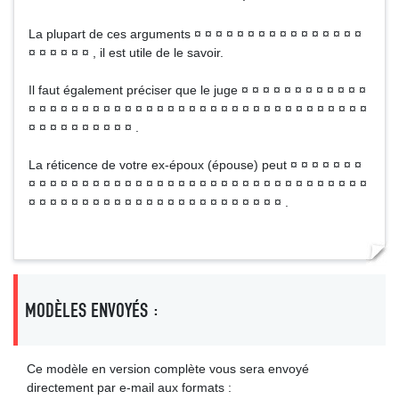
La plupart de ces arguments ¤ ¤ ¤ ¤ ¤ ¤ ¤ ¤ ¤ ¤ ¤ ¤ ¤ ¤ ¤ ¤
¤ ¤ ¤ ¤ ¤ ¤ , il est utile de le savoir.
Il faut également préciser que le juge ¤ ¤ ¤ ¤ ¤ ¤ ¤ ¤ ¤ ¤ ¤ ¤
¤ ¤ ¤ ¤ ¤ ¤ ¤ ¤ ¤ ¤ ¤ ¤ ¤ ¤ ¤ ¤ ¤ ¤ ¤ ¤ ¤ ¤ ¤ ¤ ¤ ¤ ¤ ¤ ¤ ¤ ¤ ¤
¤ ¤ ¤ ¤ ¤ ¤ ¤ ¤ ¤ ¤ .
La réticence de votre ex-époux (épouse) peut ¤ ¤ ¤ ¤ ¤ ¤ ¤
¤ ¤ ¤ ¤ ¤ ¤ ¤ ¤ ¤ ¤ ¤ ¤ ¤ ¤ ¤ ¤ ¤ ¤ ¤ ¤ ¤ ¤ ¤ ¤ ¤ ¤ ¤ ¤ ¤ ¤ ¤ ¤
¤ ¤ ¤ ¤ ¤ ¤ ¤ ¤ ¤ ¤ ¤ ¤ ¤ ¤ ¤ ¤ ¤ ¤ ¤ ¤ ¤ ¤ ¤ ¤ .
MODÈLES ENVOYÉS :
Ce modèle en version complète vous sera envoyé
directement par e-mail aux formats :