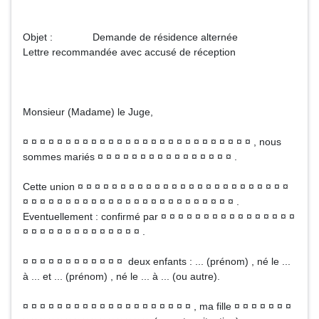
Objet : Demande de résidence alternée
Lettre recommandée avec accusé de réception
Monsieur (Madame) le Juge,
¤ ¤ ¤ ¤ ¤ ¤ ¤ ¤ ¤ ¤ ¤ ¤ ¤ ¤ ¤ ¤ ¤ ¤ ¤ ¤ ¤ ¤ ¤ ¤ ¤ ¤ ¤ , nous
sommes mariés ¤ ¤ ¤ ¤ ¤ ¤ ¤ ¤ ¤ ¤ ¤ ¤ ¤ ¤ ¤ ¤ .
Cette union ¤ ¤ ¤ ¤ ¤ ¤ ¤ ¤ ¤ ¤ ¤ ¤ ¤ ¤ ¤ ¤ ¤ ¤ ¤ ¤ ¤ ¤ ¤ ¤ ¤
¤ ¤ ¤ ¤ ¤ ¤ ¤ ¤ ¤ ¤ ¤ ¤ ¤ ¤ ¤ ¤ ¤ ¤ ¤ ¤ ¤ ¤ ¤ ¤ ¤ .
Eventuellement : confirmé par ¤ ¤ ¤ ¤ ¤ ¤ ¤ ¤ ¤ ¤ ¤ ¤ ¤ ¤ ¤ ¤
¤ ¤ ¤ ¤ ¤ ¤ ¤ ¤ ¤ ¤ ¤ ¤ ¤ ¤ .
¤ ¤ ¤ ¤ ¤ ¤ ¤ ¤ ¤ ¤ ¤ ¤ deux enfants : ... (prénom) , né le ...
à ... et ... (prénom) , né le ... à ... (ou autre).
¤ ¤ ¤ ¤ ¤ ¤ ¤ ¤ ¤ ¤ ¤ ¤ ¤ ¤ ¤ ¤ ¤ ¤ ¤ ¤ , ma fille ¤ ¤ ¤ ¤ ¤ ¤ ¤