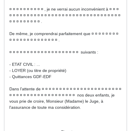
¤ ¤ ¤ ¤ ¤ ¤ ¤ ¤ ¤ ¤ , je ne verrai aucun inconvénient à ¤ ¤ ¤
¤ ¤ ¤ ¤ ¤ ¤ ¤ ¤ ¤ ¤ ¤ ¤ ¤ ¤ ¤ ¤ ¤ ¤ ¤ ¤ ¤ ¤ ¤ ¤ ¤ ¤ ¤ ¤ ¤ ¤ ¤ ¤
¤ ¤ ¤ ¤ ¤ ¤ ¤ ¤ ¤ .
De même, je comprendrai parfaitement que ¤ ¤ ¤ ¤ ¤ ¤ ¤ ¤
¤ ¤ ¤ ¤ ¤ ¤ ¤ ¤ ¤ ¤ ¤ ¤ ¤ ¤ .
¤ ¤ ¤ ¤ ¤ ¤ ¤ ¤ ¤ ¤ ¤ ¤ ¤ ¤ ¤ ¤ ¤ ¤ ¤ ¤ suivants :
- ETAT CIVIL : ...
- LOYER (ou titre de propriété)
- Quittances GDF-EDF
Dans l'attente de ¤ ¤ ¤ ¤ ¤ ¤ ¤ ¤ ¤ ¤ ¤ ¤ ¤ ¤ ¤ ¤ ¤ ¤ ¤ ¤ ¤ ¤ ¤
¤ ¤ ¤ ¤ ¤ ¤ ¤ ¤ ¤ ¤ ¤ ¤ ¤ ¤ ¤ ¤ ¤ ¤ ¤ nos deux enfants, je
vous prie de croire, Monsieur (Madame) le Juge, à
l'assurance de toute ma considération.