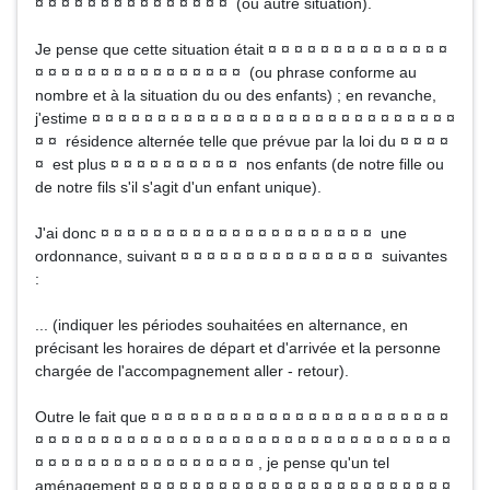
¤ ¤ ¤ ¤ ¤ ¤ ¤ ¤ ¤ ¤ ¤ ¤ ¤ ¤ ¤ (ou autre situation).
Je pense que cette situation était ¤ ¤ ¤ ¤ ¤ ¤ ¤ ¤ ¤ ¤ ¤ ¤ ¤ ¤
¤ ¤ ¤ ¤ ¤ ¤ ¤ ¤ ¤ ¤ ¤ ¤ ¤ ¤ ¤ ¤ (ou phrase conforme au
nombre et à la situation du ou des enfants) ; en revanche,
j'estime ¤ ¤ ¤ ¤ ¤ ¤ ¤ ¤ ¤ ¤ ¤ ¤ ¤ ¤ ¤ ¤ ¤ ¤ ¤ ¤ ¤ ¤ ¤ ¤ ¤ ¤ ¤ ¤
¤ ¤ résidence alternée telle que prévue par la loi du ¤ ¤ ¤ ¤
¤ est plus ¤ ¤ ¤ ¤ ¤ ¤ ¤ ¤ ¤ ¤ nos enfants (de notre fille ou
de notre fils s'il s'agit d'un enfant unique).
J'ai donc ¤ ¤ ¤ ¤ ¤ ¤ ¤ ¤ ¤ ¤ ¤ ¤ ¤ ¤ ¤ ¤ ¤ ¤ ¤ ¤ ¤ une
ordonnance, suivant ¤ ¤ ¤ ¤ ¤ ¤ ¤ ¤ ¤ ¤ ¤ ¤ ¤ ¤ ¤ suivantes
:
... (indiquer les périodes souhaitées en alternance, en
précisant les horaires de départ et d'arrivée et la personne
chargée de l'accompagnement aller - retour).
Outre le fait que ¤ ¤ ¤ ¤ ¤ ¤ ¤ ¤ ¤ ¤ ¤ ¤ ¤ ¤ ¤ ¤ ¤ ¤ ¤ ¤ ¤ ¤ ¤
¤ ¤ ¤ ¤ ¤ ¤ ¤ ¤ ¤ ¤ ¤ ¤ ¤ ¤ ¤ ¤ ¤ ¤ ¤ ¤ ¤ ¤ ¤ ¤ ¤ ¤ ¤ ¤ ¤ ¤ ¤ ¤
¤ ¤ ¤ ¤ ¤ ¤ ¤ ¤ ¤ ¤ ¤ ¤ ¤ ¤ ¤ ¤ ¤ , je pense qu'un tel
aménagement ¤ ¤ ¤ ¤ ¤ ¤ ¤ ¤ ¤ ¤ ¤ ¤ ¤ ¤ ¤ ¤ ¤ ¤ ¤ ¤ ¤ ¤ ¤ ¤