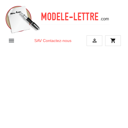


shopping_cart
SAV
Contactez-nous