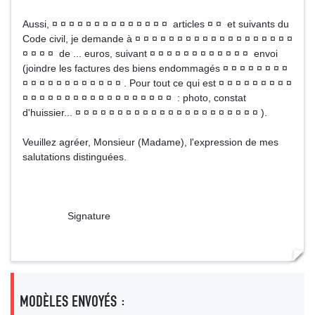
Aussi, ¤ ¤ ¤ ¤ ¤ ¤ ¤ ¤ ¤ ¤ ¤ ¤ ¤ ¤ articles ¤ ¤ et suivants du
Code civil, je demande à ¤ ¤ ¤ ¤ ¤ ¤ ¤ ¤ ¤ ¤ ¤ ¤ ¤ ¤ ¤ ¤ ¤ ¤ ¤
¤ ¤ ¤ ¤ de ... euros, suivant ¤ ¤ ¤ ¤ ¤ ¤ ¤ ¤ ¤ ¤ ¤ ¤ envoi
(joindre les factures des biens endommagés ¤ ¤ ¤ ¤ ¤ ¤ ¤ ¤
¤ ¤ ¤ ¤ ¤ ¤ ¤ ¤ ¤ ¤ ¤ ¤ . Pour tout ce qui est ¤ ¤ ¤ ¤ ¤ ¤ ¤ ¤ ¤
¤ ¤ ¤ ¤ ¤ ¤ ¤ ¤ ¤ ¤ ¤ ¤ ¤ ¤ ¤ ¤ ¤ ¤ : photo, constat
d'huissier... ¤ ¤ ¤ ¤ ¤ ¤ ¤ ¤ ¤ ¤ ¤ ¤ ¤ ¤ ¤ ¤ ¤ ¤ ¤ ¤ ¤ ¤ ).
Veuillez agréer, Monsieur (Madame), l'expression de mes
salutations distinguées.
Signature
MODÈLES ENVOYÉS :