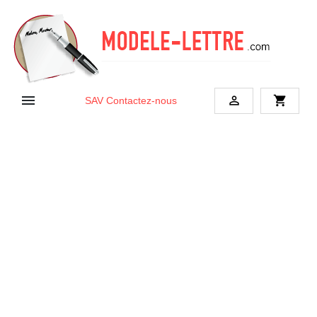


shopping_cart
SAV
Contactez-nous