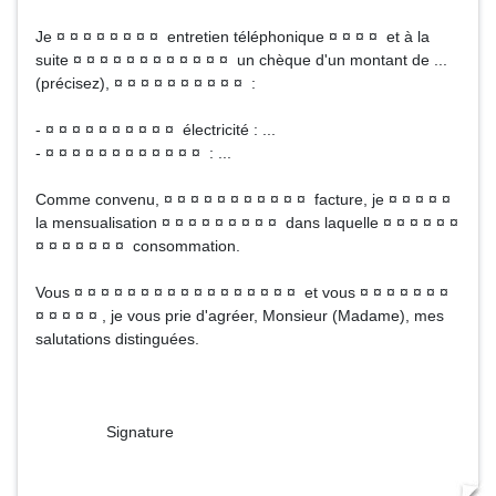
Je ¤ ¤ ¤ ¤ ¤ ¤ ¤ ¤ entretien téléphonique ¤ ¤ ¤ ¤ et à la
suite ¤ ¤ ¤ ¤ ¤ ¤ ¤ ¤ ¤ ¤ ¤ ¤ un chèque d'un montant de ...
(précisez), ¤ ¤ ¤ ¤ ¤ ¤ ¤ ¤ ¤ ¤ :
- ¤ ¤ ¤ ¤ ¤ ¤ ¤ ¤ ¤ ¤ électricité : ...
- ¤ ¤ ¤ ¤ ¤ ¤ ¤ ¤ ¤ ¤ ¤ ¤ : ...
Comme convenu, ¤ ¤ ¤ ¤ ¤ ¤ ¤ ¤ ¤ ¤ ¤ facture, je ¤ ¤ ¤ ¤ ¤
la mensualisation ¤ ¤ ¤ ¤ ¤ ¤ ¤ ¤ ¤ dans laquelle ¤ ¤ ¤ ¤ ¤ ¤
¤ ¤ ¤ ¤ ¤ ¤ ¤ consommation.
Vous ¤ ¤ ¤ ¤ ¤ ¤ ¤ ¤ ¤ ¤ ¤ ¤ ¤ ¤ ¤ ¤ ¤ et vous ¤ ¤ ¤ ¤ ¤ ¤ ¤
¤ ¤ ¤ ¤ ¤ , je vous prie d'agréer, Monsieur (Madame), mes
salutations distinguées.
Signature