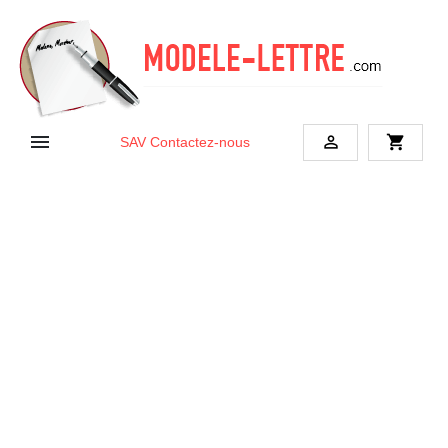


shopping_cart
SAV
Contactez-nous