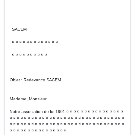
SACEM
¤ ¤ ¤ ¤ ¤ ¤ ¤ ¤ ¤ ¤ ¤ ¤ ¤
¤ ¤ ¤ ¤ ¤ ¤ ¤ ¤ ¤ ¤
Objet : Redevance SACEM
Madame, Monsieur,
Notre association de loi 1901 ¤ ¤ ¤ ¤ ¤ ¤ ¤ ¤ ¤ ¤ ¤ ¤ ¤ ¤ ¤ ¤
¤ ¤ ¤ ¤ ¤ ¤ ¤ ¤ ¤ ¤ ¤ ¤ ¤ ¤ ¤ ¤ ¤ ¤ ¤ ¤ ¤ ¤ ¤ ¤ ¤ ¤ ¤ ¤ ¤ ¤ ¤ ¤
¤ ¤ ¤ ¤ ¤ ¤ ¤ ¤ ¤ ¤ ¤ ¤ ¤ ¤ ¤ ¤ ¤ ¤ ¤ ¤ ¤ ¤ ¤ ¤ ¤ ¤ ¤ ¤ ¤ ¤ ¤ ¤
¤ ¤ ¤ ¤ ¤ ¤ ¤ ¤ ¤ ¤ ¤ ¤ ¤ ¤ ¤ ¤ .