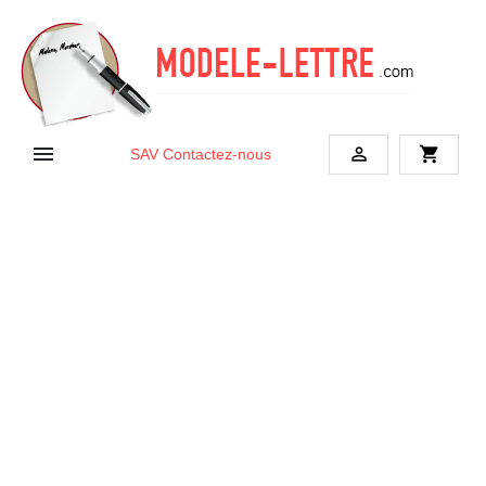


shopping_cart
SAV
Contactez-nous