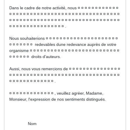
Dans le cadre de notre activité, nous ¤ ¤ ¤ ¤ ¤ ¤ ¤ ¤ ¤ ¤ ¤ ¤
¤ ¤ ¤ ¤ ¤ ¤ ¤ ¤ ¤ ¤ ¤ ¤ ¤ ¤ ¤ ¤ ¤ ¤ ¤ ¤ ¤ ¤ ¤ ¤ ¤ ¤ ¤ ¤ ¤ ¤ ¤ ¤
¤ ¤ ¤ ¤ ¤ ¤ ¤ ¤ ¤ ¤ ¤ ¤ ¤ ¤ ¤ ¤ ¤ ¤ ¤ ¤ ¤ ¤ ¤ ¤ ¤ ¤ ¤ ¤ ¤ ¤ ¤ ¤
¤ ¤ ¤ ¤ ¤ ¤ ¤ ¤ ¤ ¤ ¤ ¤ ¤ ¤ ¤ ¤ .
Nous souhaiterions ¤ ¤ ¤ ¤ ¤ ¤ ¤ ¤ ¤ ¤ ¤ ¤ ¤ ¤ ¤ ¤ ¤ ¤ ¤ ¤ ¤
¤ ¤ ¤ ¤ ¤ ¤ ¤ redevables dune redevance auprès de votre
organisme ¤ ¤ ¤ ¤ ¤ ¤ ¤ ¤ ¤ ¤ ¤ ¤ ¤ ¤ ¤ ¤ ¤ ¤ ¤ ¤ ¤ ¤ ¤ ¤ ¤ ¤
¤ ¤ ¤ ¤ ¤ ¤ droits d'auteurs.
Aussi, nous vous remercions de ¤ ¤ ¤ ¤ ¤ ¤ ¤ ¤ ¤ ¤ ¤ ¤ ¤ ¤ ¤
¤ ¤ ¤ ¤ ¤ ¤ ¤ ¤ ¤ ¤ ¤ ¤ ¤ ¤ ¤ ¤ ¤ ¤ ¤ ¤ ¤ ¤ ¤ ¤ ¤ ¤ ¤ ¤ ¤ ¤ ¤ ¤
¤ ¤ ¤ ¤ ¤ ¤ ¤ ¤ ¤ ¤ ¤ ¤ ¤ .
¤ ¤ ¤ ¤ ¤ ¤ ¤ ¤ ¤ ¤ ¤ ¤ ¤ , veuillez agréer, Madame,
Monsieur, l'expression de nos sentiments distingués.
Nom