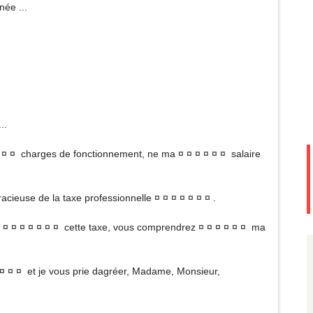
ée ...
..
 ¤ ¤ ¤ charges de fonctionnement, ne ma ¤ ¤ ¤ ¤ ¤ ¤ salaire
acieuse de la taxe professionnelle ¤ ¤ ¤ ¤ ¤ ¤ ¤ .
¤ ¤ ¤ ¤ ¤ ¤ ¤ ¤ ¤ cette taxe, vous comprendrez ¤ ¤ ¤ ¤ ¤ ¤ ma
¤ ¤ ¤ ¤ et je vous prie dagréer, Madame, Monsieur,