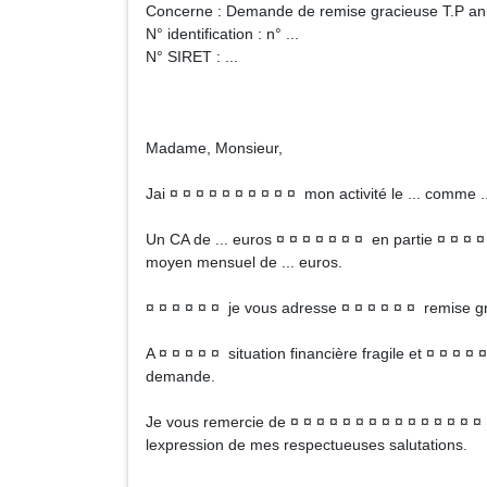
Concerne : Demande de remise gracieuse T.P ann
N° identification : n° ...
N° SIRET : ...
Madame, Monsieur,
Jai ¤ ¤ ¤ ¤ ¤ ¤ ¤ ¤ ¤ ¤ mon activité le ... comme ..
Un CA de ... euros ¤ ¤ ¤ ¤ ¤ ¤ ¤ en partie ¤ ¤ ¤
moyen mensuel de ... euros.
¤ ¤ ¤ ¤ ¤ ¤ je vous adresse ¤ ¤ ¤ ¤ ¤ ¤ remise gr
A ¤ ¤ ¤ ¤ ¤ situation financière fragile et ¤ ¤ ¤ 
demande.
Je vous remercie de ¤ ¤ ¤ ¤ ¤ ¤ ¤ ¤ ¤ ¤ ¤ ¤ ¤ ¤ 
lexpression de mes respectueuses salutations.