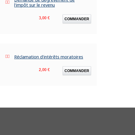
l'impôt sur le revenu
Prix
3,00 €
COMMANDER
Réclamation d'intérêts moratoires
Prix
2,00 €
COMMANDER