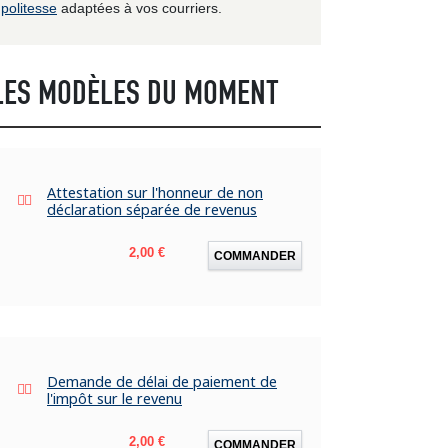
politesse
adaptées à vos courriers.
LES MODÈLES DU MOMENT
Attestation sur l'honneur de non
déclaration séparée de revenus
Prix
2,00 €
COMMANDER
Demande de délai de paiement de
l'impôt sur le revenu
Prix
2,00 €
COMMANDER