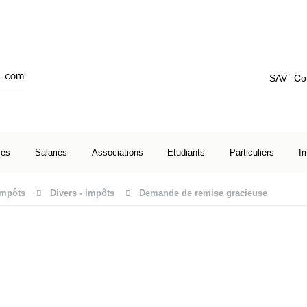
SAV
Co
ses
Salariés
Associations
Etudiants
Particuliers
I
Impôts
Divers - impôts
Demande de remise gracieuse