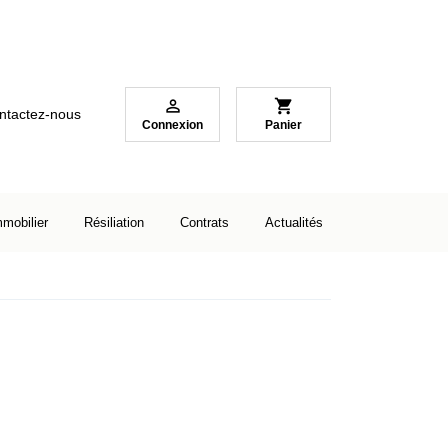

shopping_cart
ntactez-nous
Connexion
Panier
mmobilier
Résiliation
Contrats
Actualités