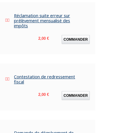
Réclamation suite erreur sur
prélèvement mensualisé des
impôts
Prix
2,00 €
COMMANDER
Contestation de redressement
fiscal
Prix
2,00 €
COMMANDER
Demande de dégrèvement de