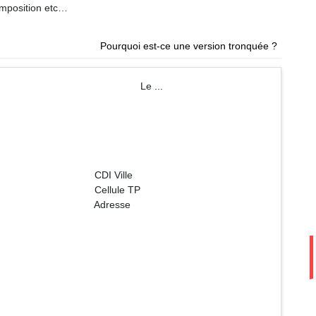
’imposition etc…
Pourquoi est-ce une version tronquée ?
e Le ...
ille
e TP
sse