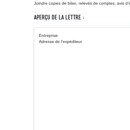
Joindre copies de bilan, relevés de comptes, avis d
APERÇU DE LA LETTRE :
Entrepris
Adresse de l'expéditeur
CDI V
Cellul
Adre