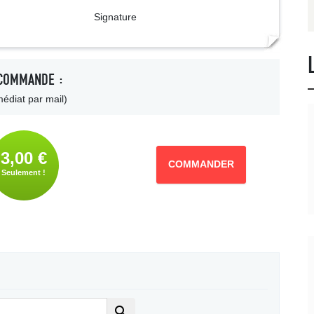
ture
COMMANDE :
édiat par mail)
3,00 €
COMMANDER
Seulement !
