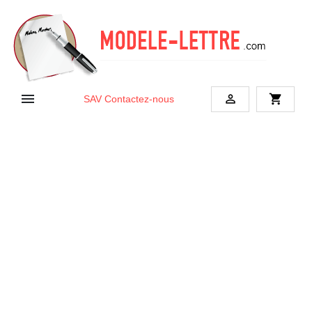


shopping_cart
SAV
Contactez-nous