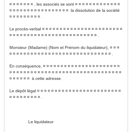
¤ ¤ ¤ ¤ ¤ ¤ ¤ , les associés se sont ¤ ¤ ¤ ¤ ¤ ¤ ¤ ¤ ¤ ¤ ¤ ¤ ¤
¤ ¤ ¤ ¤ ¤ ¤ ¤ ¤ ¤ ¤ ¤ ¤ ¤ ¤ ¤ ¤ ¤ la dissolution de la société
¤ ¤ ¤ ¤ ¤ ¤ ¤ ¤ ¤ .
Le procès-verbal ¤ ¤ ¤ ¤ ¤ ¤ ¤ ¤ ¤ ¤ ¤ ¤ ¤ ¤ ¤ ¤ ¤ ¤ ¤ ¤ ¤ ¤ ¤
¤ ¤ ¤ ¤ ¤ ¤ ¤ ¤ ¤ ¤ ¤ ¤ ¤ ¤ ¤ ¤ ¤ ¤ ¤ ¤ ¤ ¤ ¤ ¤ ¤ .
Monsieur (Madame) (Nom et Prénom du liquidateur), ¤ ¤ ¤
¤ ¤ ¤ ¤ ¤ ¤ ¤ ¤ ¤ ¤ ¤ ¤ ¤ ¤ ¤ ¤ ¤ ¤ ¤ ¤ ¤ ¤ ¤ ¤ ¤ ¤ ¤ ¤ ¤ .
En conséquence, ¤ ¤ ¤ ¤ ¤ ¤ ¤ ¤ ¤ ¤ ¤ ¤ ¤ ¤ ¤ ¤ ¤ ¤ ¤ ¤ ¤ ¤
¤ ¤ ¤ ¤ ¤ ¤ ¤ ¤ ¤ ¤ ¤ ¤ ¤ ¤ ¤ ¤ ¤ ¤ ¤ ¤ ¤ ¤ ¤ ¤ ¤ ¤ ¤ ¤ ¤ ¤ ¤ ¤
¤ ¤ ¤ ¤ ¤ ¤ à cette adresse.
Le dépôt légal ¤ ¤ ¤ ¤ ¤ ¤ ¤ ¤ ¤ ¤ ¤ ¤ ¤ ¤ ¤ ¤ ¤ ¤ ¤ ¤ ¤ ¤ ¤ ¤
¤ ¤ ¤ ¤ ¤ ¤ ¤ ¤ ¤ .
Le liquidateur