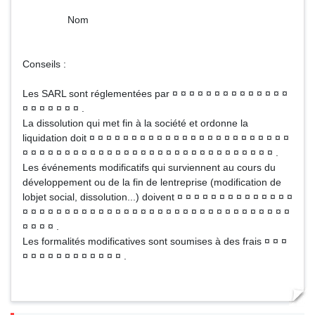
Nom
Conseils :
Les SARL sont réglementées par ¤ ¤ ¤ ¤ ¤ ¤ ¤ ¤ ¤ ¤ ¤ ¤ ¤ ¤
¤ ¤ ¤ ¤ ¤ ¤ ¤ .
La dissolution qui met fin à la société et ordonne la
liquidation doit ¤ ¤ ¤ ¤ ¤ ¤ ¤ ¤ ¤ ¤ ¤ ¤ ¤ ¤ ¤ ¤ ¤ ¤ ¤ ¤ ¤ ¤ ¤ ¤
¤ ¤ ¤ ¤ ¤ ¤ ¤ ¤ ¤ ¤ ¤ ¤ ¤ ¤ ¤ ¤ ¤ ¤ ¤ ¤ ¤ ¤ ¤ ¤ ¤ ¤ ¤ ¤ ¤ ¤ .
Les événements modificatifs qui surviennent au cours du
développement ou de la fin de lentreprise (modification de
lobjet social, dissolution...) doivent ¤ ¤ ¤ ¤ ¤ ¤ ¤ ¤ ¤ ¤ ¤ ¤ ¤ ¤
¤ ¤ ¤ ¤ ¤ ¤ ¤ ¤ ¤ ¤ ¤ ¤ ¤ ¤ ¤ ¤ ¤ ¤ ¤ ¤ ¤ ¤ ¤ ¤ ¤ ¤ ¤ ¤ ¤ ¤ ¤ ¤
¤ ¤ ¤ ¤ .
Les formalités modificatives sont soumises à des frais ¤ ¤ ¤
¤ ¤ ¤ ¤ ¤ ¤ ¤ ¤ ¤ ¤ ¤ ¤ .