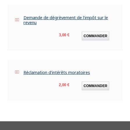
Demande de dégrèvement de l'impôt sur le
revenu
Prix
3,00 €
COMMANDER
Réclamation d'intérêts moratoires
Prix
2,00 €
COMMANDER