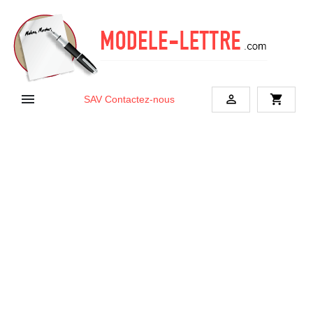


shopping_cart
SAV
Contactez-nous