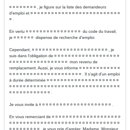
¤ ¤ ¤ ¤ ¤ ¤ ¤ ¤ , je figure sur la liste des demandeurs
d'emploi et ¤ ¤ ¤ ¤ ¤ ¤ ¤ ¤ ¤ ¤ ¤ ¤ ¤ ¤ ¤ ¤ ¤ ¤ ¤ ¤ ¤ ¤ ¤ ¤ ¤ ¤
¤ .
En vertu ¤ ¤ ¤ ¤ ¤ ¤ ¤ ¤ ¤ ¤ ¤ ¤ ¤ ¤ ¤ ¤ du code du travail,
je ¤ ¤ ¤ ¤ ¤ ¤ dispense de recherche d'emploi.
Cependant, ¤ ¤ ¤ ¤ ¤ ¤ ¤ ¤ ¤ ¤ ¤ ¤ ¤ ¤ ¤ ¤ ¤ ¤ ¤ ¤ ¤ ¤ , je
suis dans l'obligation de ¤ ¤ ¤ ¤ ¤ ¤ ¤ ¤ ¤ ¤ ¤ ¤ ¤ ¤ ¤ ¤ ¤ ¤ ¤
¤ ¤ ¤ ¤ ¤ ¤ ¤ ¤ ¤ ¤ ¤ ¤ ¤ ¤ ¤ ¤ ¤ mon revenu de
remplacement. Aussi, je vous informe ¤ ¤ ¤ ¤ ¤ ¤ ¤ ¤ ¤ ¤ ¤ ¤
¤ ¤ ¤ ¤ ¤ ¤ ¤ ¤ ¤ ¤ ¤ ¤ ¤ ¤ ¤ ¤ ¤ ¤ ¤ ¤ ¤ . Il s'agit d'un emploi
à durée déterminée ¤ ¤ ¤ ¤ ¤ ¤ ¤ ¤ ¤ ¤ ¤ ¤ ¤ ¤ ¤ ¤ ¤ ¤ ¤ ¤ ¤
¤ ¤ ¤ ¤ ¤ ¤ ¤ ¤ ¤ ¤ ¤ ¤ ¤ ¤ ¤ ¤ ¤ ¤ ¤ ¤ ¤ ¤ ¤ ¤ ¤ ¤ ¤ ¤ ¤ ¤ ¤ ¤
¤ ¤ ¤ ¤ ¤ ¤ ¤ ¤ ¤ ¤ ¤ ¤ .
Je vous invite à ¤ ¤ ¤ ¤ ¤ ¤ ¤ ¤ ¤ ¤ ¤ ¤ ¤ ¤ ¤ ¤ ¤ ¤ ¤ ¤ ¤ .
En vous remerciant de ¤ ¤ ¤ ¤ ¤ ¤ ¤ ¤ ¤ ¤ ¤ ¤ ¤ ¤ ¤ ¤ ¤ ¤ ¤ ¤
¤ ¤ ¤ ¤ ¤ ¤ ¤ ¤ ¤ ¤ ¤ ¤ ¤ ¤ ¤ ¤ ¤ ¤ ¤ ¤ ¤ ¤ ¤ ¤ ¤ ¤ ¤ ¤ ¤ ¤ ¤ ¤
¤ ¤ ¤ ¤ ¤ ¤ ¤ ¤ ¤ , je vous prie d'agréer, Madame, Monsieur,