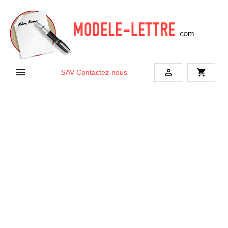


shopping_cart
SAV
Contactez-nous