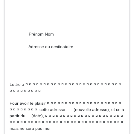
Prénom Nom
Adresse du destinataire
Lettre à ¤ ¤ ¤ ¤ ¤ ¤ ¤ ¤ ¤ ¤ ¤ ¤ ¤ ¤ ¤ ¤ ¤ ¤ ¤ ¤ ¤ ¤ ¤ ¤ ¤ ¤ ¤
¤ ¤ ¤ ¤ ¤ ¤ ¤ ¤ ¤ ...
Pour avoir le plaisir ¤ ¤ ¤ ¤ ¤ ¤ ¤ ¤ ¤ ¤ ¤ ¤ ¤ ¤ ¤ ¤ ¤ ¤ ¤ ¤ ¤
¤ ¤ ¤ ¤ ¤ ¤ ¤ ¤ cette adresse : ... (nouvelle adresse), et ce à
partir du ... (date), ¤ ¤ ¤ ¤ ¤ ¤ ¤ ¤ ¤ ¤ ¤ ¤ ¤ ¤ ¤ ¤ ¤ ¤ ¤ ¤ ¤ ¤
¤ ¤ ¤ ¤ ¤ ¤ ¤ ¤ ¤ ¤ ¤ ¤ ¤ ¤ ¤ ¤ ¤ ¤ ¤ ¤ ¤ ¤ ¤ ¤ ¤ ¤ ¤ ¤ ¤ ¤ ¤ ¤
mais ne sera pas moi !